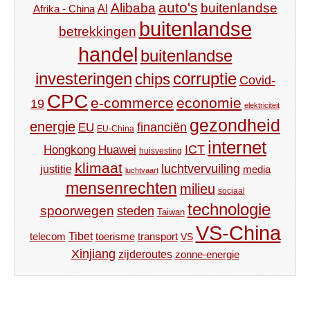
auto's
Alibaba
buitenlandse
AI
Afrika - China
buitenlandse
betrekkingen
handel
buitenlandse
investeringen
corruptie
chips
Covid-
CPC
e-commerce
economie
19
elektriciteit
gezondheid
energie
financiën
EU
EU-China
internet
ICT
Hongkong
Huawei
huisvesting
klimaat
luchtvervuiling
justitie
media
luchtvaart
mensenrechten
milieu
sociaal
technologie
spoorwegen
steden
Taiwan
VS-China
Tibet
toerisme
transport
telecom
VS
Xinjiang
zijderoutes
zonne-energie