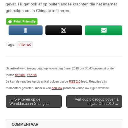
gevat. Hij gaf ook af op buitenlandse krachten die het internet
gebruiken om in China te infiltreren.
Tags:
internet
Dit artikel werd toegevoegd op woensdag 5 mei 2010 om 03:43 geplaatst onder
thema
Actueel
,
Eco-fin
.
Je kan de reacties op dit artikel volgen via de
RSS 2.0
feed. Reacties zijn
momenteel gesloten, maar u kan
een link
plaatsen vanop uw eigen website.
Post
← Slenteren op de
Verkoop bioscoop boven 1
Wereldexpo in Shanghai
miljard € in 2010 →
navigation
COMMENTAAR