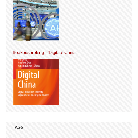
Boekbespreking: ‘Digitaal China’
TAGS