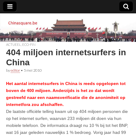
Chinasquare.be
ACTUEEL
,
ECO-FIN
404 miljoen internetsurfers in
China
by
editor
•
5 mei 2010
Het aantal internetsurfers in China is reeds opgelopen tot
boven de 400 miljoen. Anderzijds is het zo dat wordt
gestreefd naar een naamsverificatie die de anonimiteit op
internetfora zou afschaffen.
De laatste officiële telling kwam uit op 404 miljoen personen die
op het internet surfen, waarvan 233 miljoen dit doen via hun
mobiele telefoon. De informatica draagt nu 10 % bij tot het BNP,
wat 16 jaar geleden nauwelijks 1 % bedroeg. Vorig jaar had 99