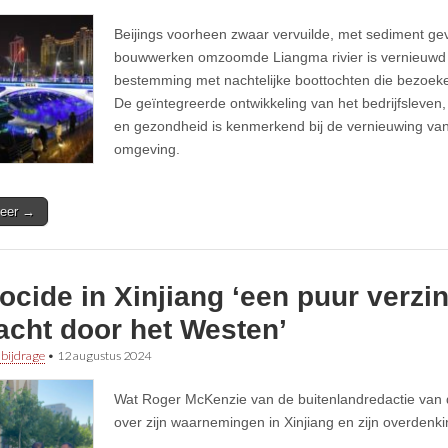
Beijings voorheen zwaar vervuilde, met sediment gev
bouwwerken omzoomde Liangma rivier is vernieuwd 
bestemming met nachtelijke boottochten die bezoeke
De geïntegreerde ontwikkeling van het bedrijfsleven, 
en gezondheid is kenmerkend bij de vernieuwing va
omgeving.
eer →
cide in Xinjiang ‘een puur verzi
acht door het Westen’
 bijdrage
•
12 augustus 2024
Wat Roger McKenzie van de buitenlandredactie van 
over zijn waarnemingen in Xinjiang en zijn overdenkin