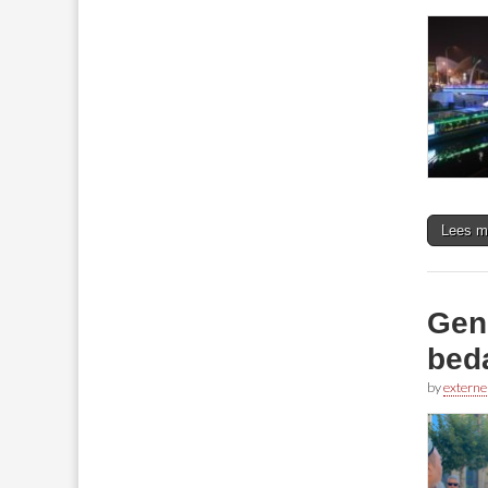
Lees m
Geno
bed
by
externe