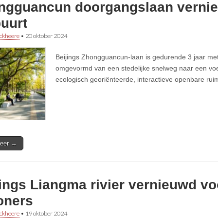
ngguancun doorgangslaan verni
uurt
ckheere
•
20 oktober 2024
Beijings Zhongguancun-laan is gedurende 3 jaar me
omgevormd van een stedelijke snelweg naar een voe
ecologisch georiënteerde, interactieve openbare rui
eer →
ings Liangma rivier vernieuwd vo
oners
ckheere
•
19 oktober 2024