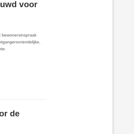
euwd voor
t bewonersinspraak
tgangersvriendelijke,
mte.
or de