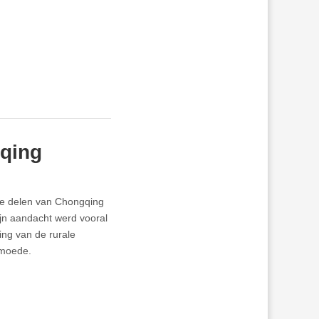
gqing
jke delen van Chongqing
Zijn aandacht werd vooral
ing van de rurale
rmoede.