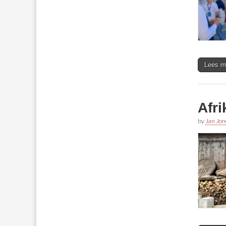
Lees m
Afri
by
Jan Jon