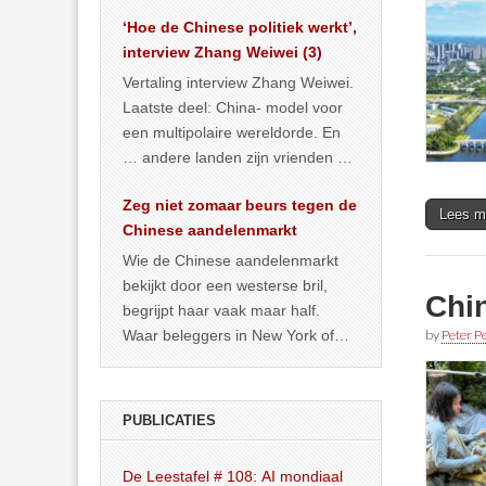
het land dan maar? ‘Dat
‘Hoe de Chinese politiek werkt’,
… >> lees meer
interview Zhang Weiwei (3)
Vertaling interview Zhang Weiwei.
Laatste deel: China- model voor
een multipolaire wereldorde. En
… andere landen zijn vrienden of
kunnen het worden.
Zeg niet zomaar beurs tegen de
Lees m
Chinese aandelenmarkt
Wie de Chinese aandelenmarkt
bekijkt door een westerse bril,
Chi
begrijpt haar vaak maar half.
Waar beleggers in New York of
by
Peter Pe
Londen vooral kijken naar winst,
… >> lees meer
PUBLICATIES
De Leestafel # 108: AI mondiaal