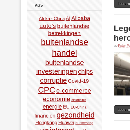
Lees m
TAGS
Alibaba
AI
Afrika - China
auto's
buitenlandse
Leg
betrekkingen
her
buitenlandse
by
Peter Pe
handel
buitenlandse
investeringen
chips
corruptie
Covid-19
CPC
e-commerce
economie
elektriciteit
energie
EU
EU-China
Lees m
gezondheid
financiën
Hongkong
Huawei
huisvesting