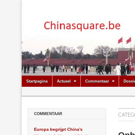
Chinasquare.
Skip
Main
Startpagina
Actueel
Commentaar
Dossi
to
menu
Sub
content
menu
COMMENTAAR
CATEG
Europa begrijpt China’s