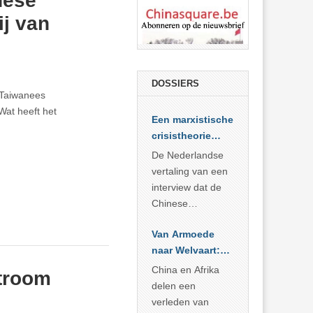
nese
j van
DOSSIERS
 Taiwanees
Wat heeft het
Een marxistische
crisistheorie
voor vandaag
De Nederlandse
vertaling van een
interview dat de
Chinese
Academie voor
Van Armoede
Sociale
naar Welvaart:
Wetenschappen
Wat Afrika kan
afnam van de
China en Afrika
troom
leren van
Britse
delen een
China’s
marxistische
verleden van