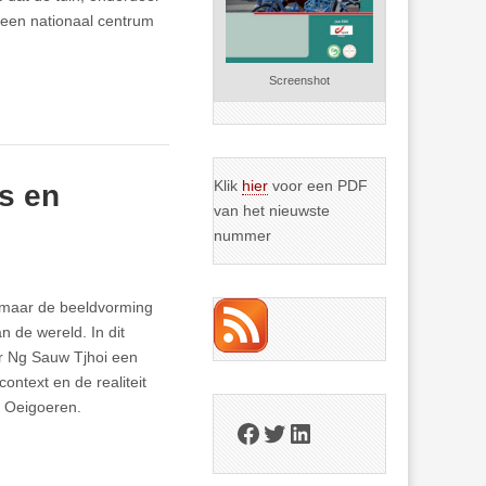
een nationaal centrum
Screenshot
Klik
hier
voor een PDF
s en
van het nieuwste
nummer
, maar de beeldvorming
n de wereld. In dit
er Ng Sauw Tjhoi een
context en de realiteit
e Oeigoeren.
Facebook
Twitter
LinkedIn