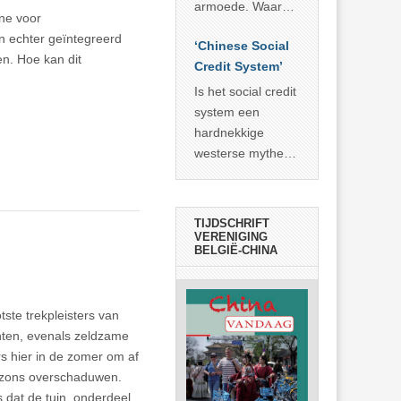
economisch
econoom Michael
armoede. Waar
ne voor
wonder
Roberts. Het laat
China er de
 echter geïntegreerd
zien dat
‘Chinese Social
voorbije veertig
en. Hoe kan dit
… >> lees meer
Credit System’
jaar in slaagde
meer dan 800
Is het social credit
miljoen mensen
system een
uit de armoede
hardnekkige
… >> lees meer
westerse mythe of
de dagelijkse
realiteit in China?
TIJDSCHRIFT
VERENIGING
BELGIË-CHINA
ste trekpleisters van
nten, evenals zeldzame
 hier in de zomer om af
azons overschaduwen.
s dat de tuin, onderdeel