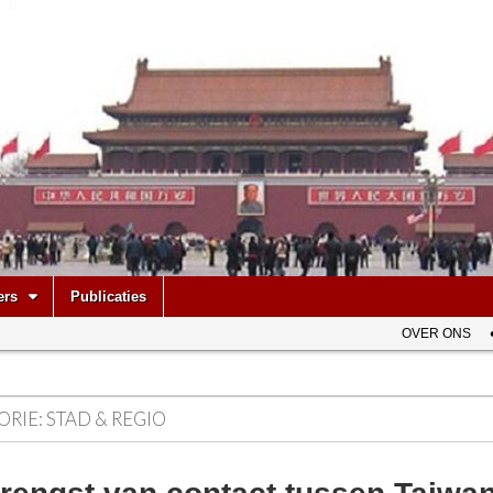
be
ers
Publicaties
OVER ONS
ORIE:
STAD & REGIO