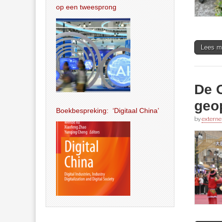
op een tweesprong
Lees m
De O
geop
Boekbespreking: ‘Digitaal China’
by
externe