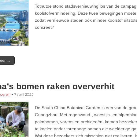
Totnutoe stond stadsvernieuwing los van de campag
koolstofvermindering. Deze twee bewegingen moeten
zodat vernieuwde steden ook minder koolstof uitstot
concreet?
eer →
na’s bomen raken oververhit
verelli
•
7 april 2025
De South China Botanical Garden is een van de groot
Guangzhou. Met regenwoud-, woestijn- en alpenpla
palmbomen, varens en orchideeën, komen bezoekers
te koelen onder torenhoge bomen die weelderige g
Wat deze bezoekers zich misschien niet realiseren, i