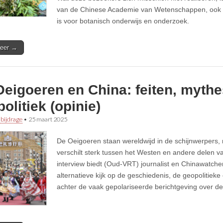
van de Chinese Academie van Wetenschappen, ook 
is voor botanisch onderwijs en onderzoek.
eer →
eigoeren en China: feiten, mythe
olitiek (opinie)
 bijdrage
•
25 maart 2025
De Oeigoeren staan wereldwijd in de schijnwerpers
verschilt sterk tussen het Westen en andere delen va
interview biedt (Oud-VRT) journalist en Chinawatch
alternatieve kijk op de geschiedenis, de geopolitieke 
achter de vaak gepolariseerde berichtgeving over d