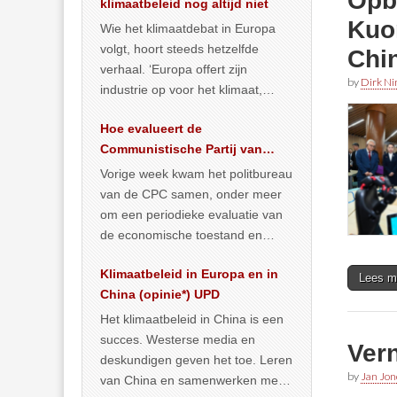
Opb
klimaatbeleid nog altijd niet
Kuo
Wie het klimaatdebat in Europa
volgt, hoort steeds hetzelfde
Chi
verhaal. ‘Europa offert zijn
by
Dirk N
industrie op voor het klimaat,
terwijl China onder het mom van
Hoe evalueert de
vergroening
… >> lees meer
Communistische Partij van
China de economische
Vorige week kwam het politbureau
situatie?
van de CPC samen, onder meer
om een periodieke evaluatie van
de economische toestand en
politiek te maken. We
Klimaatbeleid in Europa en in
publiceerden
… >> lees meer
Lees m
China (opinie*) UPD
Het klimaatbeleid in China is een
succes. Westerse media en
Ver
deskundigen geven het toe. Leren
by
Jan Jon
van China en samenwerken met