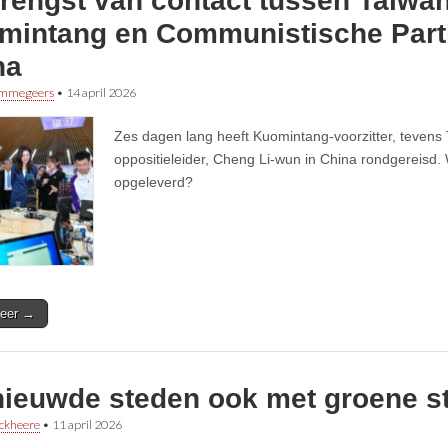
rengst van contact tussen Taiwa
mintang en Communistische Parti
na
immegeers
•
14 april 2026
Zes dagen lang heeft Kuomintang-voorzitter, tevens
oppositieleider, Cheng Li-wun in China rondgereisd. 
opgeleverd?
eer →
nieuwde steden ook met groene s
ckheere
•
11 april 2026