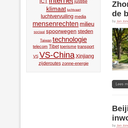
internet
ICT
justitie
Zho
klimaat
luchtvaart
de b
luchtvervuiling
media
by
Jan Jon
mensenrechten
milieu
spoorwegen
steden
sociaal
technologie
Taiwan
Tibet
toerisme
transport
telecom
VS-China
Xinjiang
VS
zijderoutes
zonne-energie
Lees m
Beij
inw
by
Jan Jon