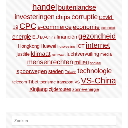
handel
buitenlandse
investeringen
corruptie
chips
Covid-
CPC
e-commerce
economie
19
elektriciteit
gezondheid
energie
financiën
EU
EU-China
internet
ICT
Hongkong
Huawei
huisvesting
klimaat
luchtvervuiling
justitie
media
luchtvaart
mensenrechten
milieu
sociaal
technologie
spoorwegen
steden
Taiwan
VS-China
Tibet
toerisme
transport
telecom
VS
Xinjiang
zijderoutes
zonne-energie
Zoeken
naar: