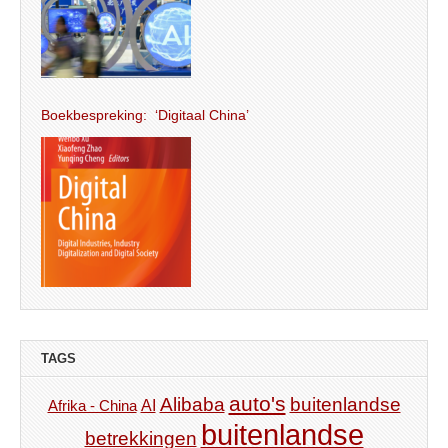
Boekbespreking: ‘Digitaal China’
TAGS
auto's
Alibaba
buitenlandse
AI
Afrika - China
buitenlandse
betrekkingen