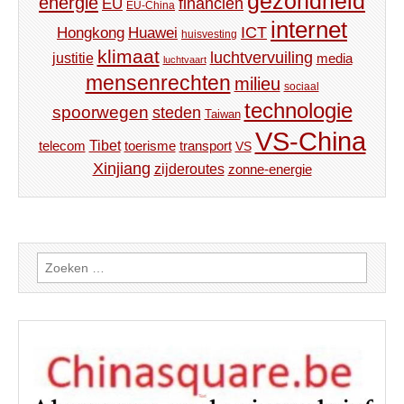
gezondheid
energie
financiën
EU
EU-China
internet
ICT
Hongkong
Huawei
huisvesting
klimaat
luchtvervuiling
justitie
media
luchtvaart
mensenrechten
milieu
sociaal
technologie
spoorwegen
steden
Taiwan
VS-China
Tibet
toerisme
transport
telecom
VS
Xinjiang
zijderoutes
zonne-energie
Zoeken
naar: