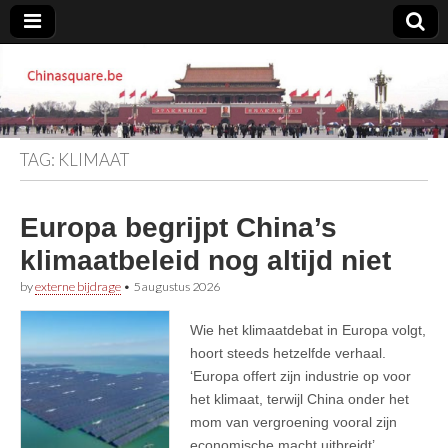
Chinasquare.be
TAG:
KLIMAAT
Europa begrijpt China’s
klimaatbeleid nog altijd niet
by
externe bijdrage
•
5 augustus 2026
Wie het klimaatdebat in Europa volgt,
hoort steeds hetzelfde verhaal.
‘Europa offert zijn industrie op voor
het klimaat, terwijl China onder het
mom van vergroening vooral zijn
economische macht uitbreidt’.