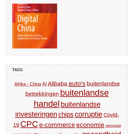
TAGS
auto's
Alibaba
buitenlandse
AI
Afrika - China
buitenlandse
betrekkingen
handel
buitenlandse
investeringen
corruptie
chips
Covid-
CPC
e-commerce
economie
19
elektriciteit