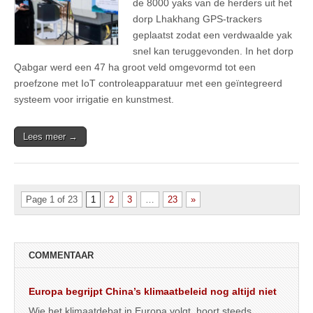
de 8000 yaks van de herders uit het
dorp Lhakhang GPS-trackers
geplaatst zodat een verdwaalde yak
snel kan teruggevonden. In het dorp
Qabgar werd een 47 ha groot veld omgevormd tot een
proefzone met IoT controleapparatuur met een geïntegreerd
systeem voor irrigatie en kunstmest.
Lees meer →
Page 1 of 23
1
2
3
…
23
»
COMMENTAAR
Europa begrijpt China’s klimaatbeleid nog altijd niet
Wie het klimaatdebat in Europa volgt, hoort steeds