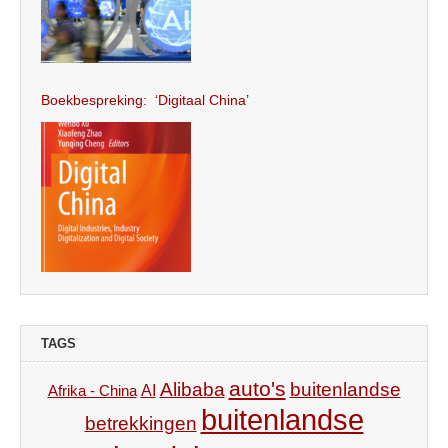
Boekbespreking: ‘Digitaal China’
TAGS
auto's
Alibaba
buitenlandse
AI
Afrika - China
buitenlandse
betrekkingen