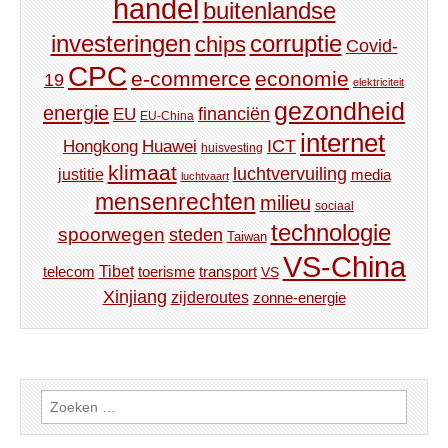
handel
buitenlandse
investeringen
corruptie
chips
Covid-
CPC
e-commerce
economie
19
elektriciteit
gezondheid
energie
financiën
EU
EU-China
internet
ICT
Hongkong
Huawei
huisvesting
klimaat
luchtvervuiling
justitie
media
luchtvaart
mensenrechten
milieu
sociaal
technologie
spoorwegen
steden
Taiwan
VS-China
Tibet
toerisme
transport
telecom
VS
Xinjiang
zijderoutes
zonne-energie
Zoeken
naar: