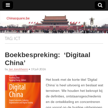
Chinasquare.be
TAG:
ICT
Boekbespreking: ‘Digitaal
China’
by
Jan Jonckheere
•
19 juli 2026
Het boek met de korte titel ‘Digital
China’ is heel uitvoerig en beslaat wat
terreinen. We houden het beknopt bij
de definities, ontstaansgeschiedenis
en de ontwikkeling en concentreren
ons vooral op de huidige uitdagingen,