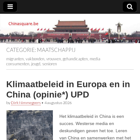
Chinasquare.be
CATEGORIE:
MAATSCHAPPIJ
migranten, vakbonden, vrouwen, gehandicapten, media
consumenten, jeugd, senioren
Klimaatbeleid in Europa en in
China (opinie*) UPD
by
Dirk Nimmegeers
•
4 augustus 2026
Het klimaatbeleid in China is een
succes. Westerse media en
deskundigen geven het toe. Leren
van China en samenwerken met het