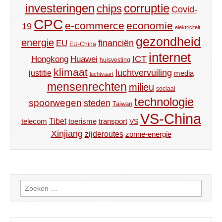
investeringen
corruptie
chips
Covid-
CPC
e-commerce
economie
19
elektriciteit
gezondheid
energie
financiën
EU
EU-China
internet
ICT
Hongkong
Huawei
huisvesting
klimaat
luchtvervuiling
justitie
media
luchtvaart
mensenrechten
milieu
sociaal
technologie
spoorwegen
steden
Taiwan
VS-China
Tibet
toerisme
transport
telecom
VS
Xinjiang
zijderoutes
zonne-energie
Zoeken
naar: