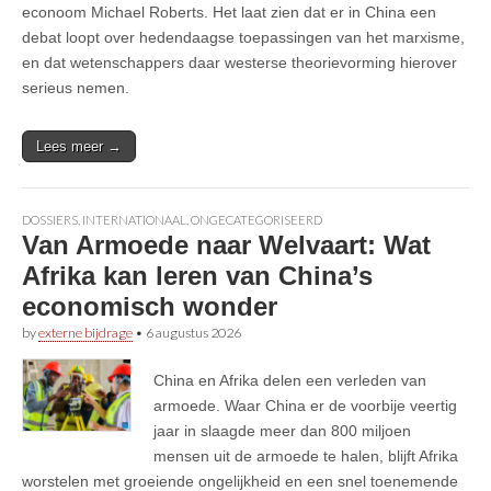
econoom Michael Roberts. Het laat zien dat er in China een
debat loopt over hedendaagse toepassingen van het marxisme,
en dat wetenschappers daar westerse theorievorming hierover
serieus nemen.
Lees meer →
DOSSIERS
,
INTERNATIONAAL
,
ONGECATEGORISEERD
Van Armoede naar Welvaart: Wat
Afrika kan leren van China’s
economisch wonder
by
externe bijdrage
•
6 augustus 2026
China en Afrika delen een verleden van
armoede. Waar China er de voorbije veertig
jaar in slaagde meer dan 800 miljoen
mensen uit de armoede te halen, blijft Afrika
worstelen met groeiende ongelijkheid en een snel toenemende