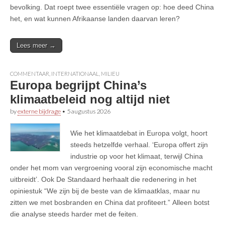
bevolking. Dat roept twee essentiële vragen op: hoe deed China
het, en wat kunnen Afrikaanse landen daarvan leren?
Lees meer →
COMMENTAAR
,
INTERNATIONAAL
,
MILIEU
Europa begrijpt China’s
klimaatbeleid nog altijd niet
by
externe bijdrage
•
5 augustus 2026
Wie het klimaatdebat in Europa volgt, hoort
steeds hetzelfde verhaal. ‘Europa offert zijn
industrie op voor het klimaat, terwijl China
onder het mom van vergroening vooral zijn economische macht
uitbreidt’. Ook De Standaard herhaalt die redenering in het
opiniestuk “We zijn bij de beste van de klimaatklas, maar nu
zitten we met bosbranden en China dat profiteert.” Alleen botst
die analyse steeds harder met de feiten.