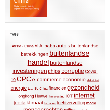
TAGS
auto's
Alibaba
buitenlandse
AI
Afrika - China
buitenlandse
betrekkingen
handel
buitenlandse
investeringen
corruptie
chips
Covid-
CPC
e-commerce
economie
19
elektriciteit
gezondheid
energie
financiën
EU
EU-China
internet
ICT
Hongkong
Huawei
huisvesting
klimaat
luchtvervuiling
justitie
media
luchtvaart
mensenrechten