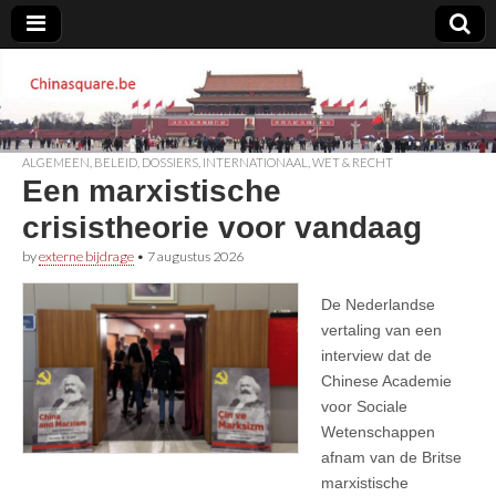
Chinasquare.be
ALGEMEEN
,
BELEID
,
DOSSIERS
,
INTERNATIONAAL
,
WET & RECHT
Een marxistische
crisistheorie voor vandaag
by
externe bijdrage
•
7 augustus 2026
De Nederlandse
vertaling van een
interview dat de
Chinese Academie
voor Sociale
Wetenschappen
afnam van de Britse
marxistische