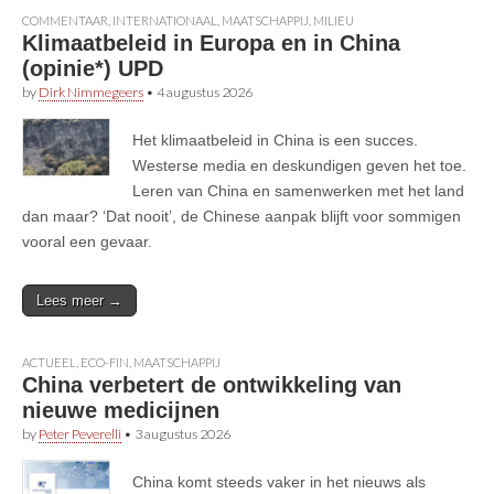
COMMENTAAR
,
INTERNATIONAAL
,
MAATSCHAPPIJ
,
MILIEU
Klimaatbeleid in Europa en in China
(opinie*) UPD
by
Dirk Nimmegeers
•
4 augustus 2026
Het klimaatbeleid in China is een succes.
Westerse media en deskundigen geven het toe.
Leren van China en samenwerken met het land
dan maar? ‘Dat nooit’, de Chinese aanpak blijft voor sommigen
vooral een gevaar.
Lees meer →
ACTUEEL
,
ECO-FIN
,
MAATSCHAPPIJ
China verbetert de ontwikkeling van
nieuwe medicijnen
by
Peter Peverelli
•
3 augustus 2026
China komt steeds vaker in het nieuws als