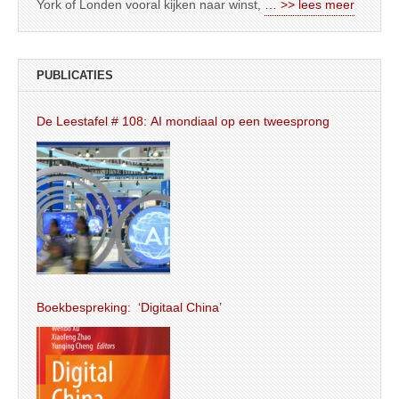
York of Londen vooral kijken naar winst,
… >> lees meer
PUBLICATIES
De Leestafel # 108: AI mondiaal op een tweesprong
Boekbespreking: ‘Digitaal China’