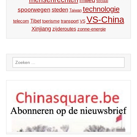
milieu
sociaal
technologie
spoorwegen
steden
Taiwan
VS-China
Tibet
toerisme
transport
telecom
VS
Xinjiang
zijderoutes
zonne-energie
Zoeken
naar: