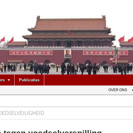
be
ers
Publicaties
OVER ONS
OEDSELVEILIGHEID