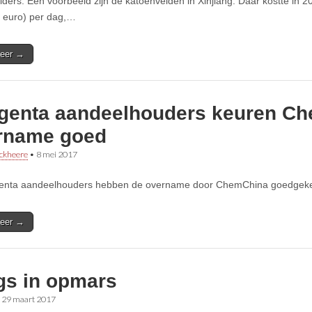
iders. Een voorbeeld zijn de katoenvelden in Xinjiang. Daar kostte in 
 euro) per dag,…
eer →
genta aandeelhouders keuren C
rname goed
ckheere
•
8 mei 2017
enta aandeelhouders hebben de overname door ChemChina goedgek
eer →
gs in opmars
•
29 maart 2017