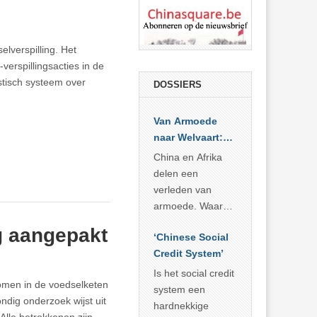
lverspilling. Het
-verspillingsacties in de
stisch systeem over
DOSSIERS
Van Armoede
naar Welvaart:
Wat Afrika kan
China en Afrika
leren van
delen een
China’s
verleden van
economisch
armoede. Waar
wonder
China er de
g aangepakt
‘Chinese Social
voorbije veertig
Credit System’
jaar in slaagde
meer dan 800
Is het social credit
komen in de voedselketen
miljoen mensen
system een
ndig onderzoek wijst uit
uit de armoede
hardnekkige