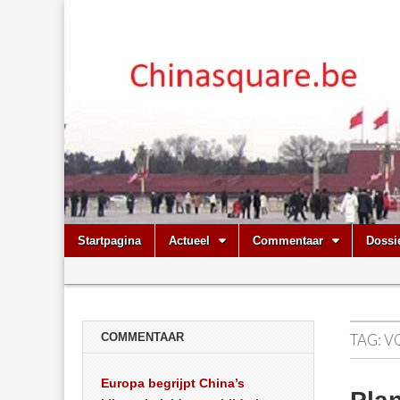
Chinasquare.
Skip
Main
Startpagina
Actueel
Commentaar
Dossi
to
menu
Sub
content
menu
COMMENTAAR
TAG:
V
Europa begrijpt China’s