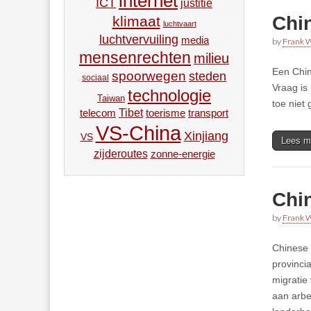
internet
ICT
justitie
Chin
klimaat
luchtvaart
luchtvervuiling
media
by
Frank W
mensenrechten
milieu
Een Chin
spoorwegen
steden
sociaal
Vraag is 
technologie
Taiwan
toe niet
Tibet
toerisme
transport
telecom
VS-China
Xinjiang
VS
Lees m
zijderoutes
zonne-energie
Chi
by
Frank W
Chinese 
provinci
migratie
aan arbe