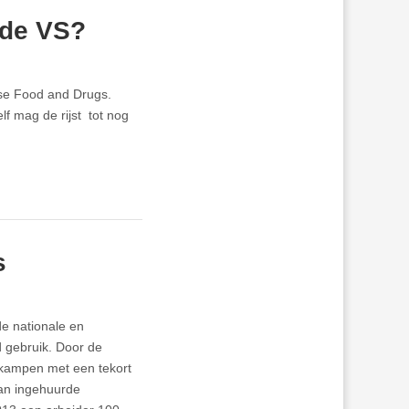
 de VS?
nse Food and Drugs.
lf mag de rijst tot nog
s
e nationale en
d gebruik. Door de
 kampen met een tekort
an ingehuurde