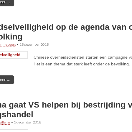
eer →
dselveiligheid op de agenda van 
olking
immegeers
•
18 december 2018
Chinese overheidsdiensten starten een campagne voo
Het is een thema dat sterk leeft onder de bevolking.
eer →
a gaat VS helpen bij bestrijding 
gshandel
illems
•
5 december 2018