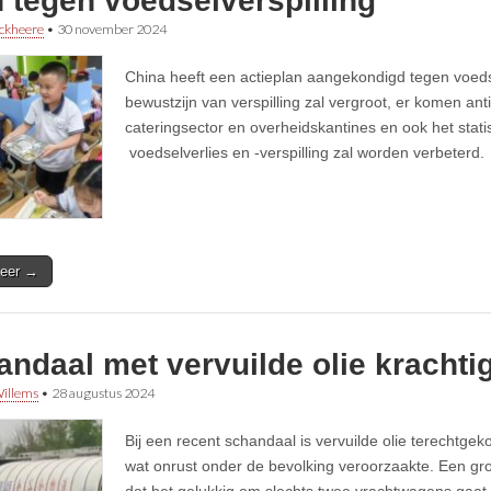
 tegen voedselverspilling
ckheere
•
30 november 2024
China heeft een actieplan aangekondigd tegen voedse
bewustzijn van verspilling zal vergroot, er komen anti
cateringsector en overheidskantines en ook het stati
voedselverlies en -verspilling zal worden verbeterd.
eer →
ndaal met vervuilde olie krachti
illems
•
28 augustus 2024
Bij een recent schandaal is vervuilde olie terechtge
wat onrust onder de bevolking veroorzaakte. Een gro