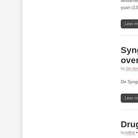
landarbe
yuan (13
Lees m
Syn
ove
by
Jan Jon
De Syng
Lees m
Dru
by
editor