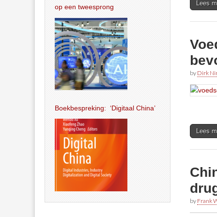
Lees m
op een tweesprong
Voe
bev
by
Dirk N
Boekbespreking: ‘Digitaal China’
Lees m
Chin
dru
by
Frank W