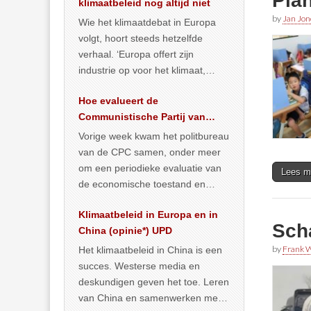
Plan
klimaatbeleid nog altijd niet
by
Jan Jon
Wie het klimaatdebat in Europa
volgt, hoort steeds hetzelfde
verhaal. ‘Europa offert zijn
industrie op voor het klimaat,
terwijl China onder het mom van
Hoe evalueert de
vergroening
… >> lees meer
Communistische Partij van
China de economische
Vorige week kwam het politbureau
situatie?
van de CPC samen, onder meer
om een periodieke evaluatie van
Lees m
de economische toestand en
politiek te maken. We
Klimaatbeleid in Europa en in
publiceerden
… >> lees meer
Scha
China (opinie*) UPD
by
Frank W
Het klimaatbeleid in China is een
succes. Westerse media en
deskundigen geven het toe. Leren
van China en samenwerken met