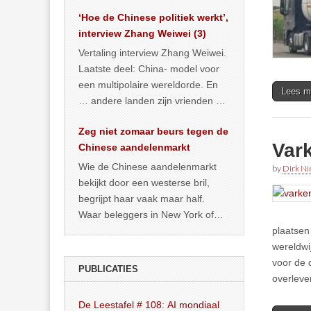
het land dan maar? ‘Dat
‘Hoe de Chinese politiek werkt’,
… >> lees meer
interview Zhang Weiwei (3)
Vertaling interview Zhang Weiwei.
Laatste deel: China- model voor
een multipolaire wereldorde. En
Lees m
… andere landen zijn vrienden of
kunnen het worden.
Zeg niet zomaar beurs tegen de
Var
Chinese aandelenmarkt
Wie de Chinese aandelenmarkt
by
Dirk N
bekijkt door een westerse bril,
begrijpt haar vaak maar half.
Waar beleggers in New York of
Londen vooral kijken naar winst,
plaatsen
… >> lees meer
wereldwi
voor de 
PUBLICATIES
overleve
De Leestafel # 108: AI mondiaal