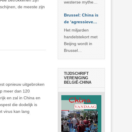
Alle betrokkenen zijn
… >> lees meer
westerse mythe of
chijnen, de meeste zijn
de dagelijkse
Brussel: China is
realiteit in China?
de ‘agressieve
schuldige’
Het miljarden
handelstekort met
Beijing wordt in
Brussel
voorgesteld als
bewijs van
economische
TIJDSCHRIFT
agressie. In
VERENIGING
BELGIË-CHINA
pest opnieuw uitgebroken
werkelijkheid
 op meer dan 120
verhult die
ijk en zal in China en
spectaculaire
pest die dodelijk is
rekensom vooral
t virus kan lang
de industriële
achterstand die
… >> lees meer