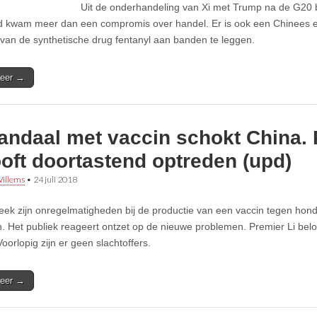
Uit de onderhandeling van Xi met Trump na de G20 b
d kwam meer dan een compromis over handel. Er is ook een Chinees
van de synthetische drug fentanyl aan banden te leggen.
eer →
andaal met vaccin schokt China.
oft doortastend optreden (upd)
illems
•
24 juli 2018
eek zijn onregelmatigheden bij de productie van een vaccin tegen honds
 Het publiek reageert ontzet op de nieuwe problemen. Premier Li belo
Voorlopig zijn er geen slachtoffers.
eer →