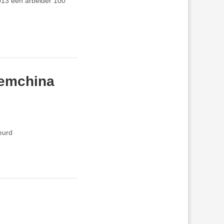
2013 een arbeider 100
hemchina
eurd