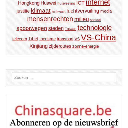
internet
ICT
Hongkong
Huawei
huisvesting
klimaat
luchtvervuiling
justitie
media
luchtvaart
mensenrechten
milieu
sociaal
technologie
spoorwegen
steden
Taiwan
VS-China
Tibet
toerisme
transport
telecom
VS
Xinjiang
zijderoutes
zonne-energie
Zoeken
naar: