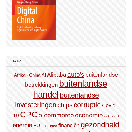
TAGS
auto's
Alibaba
buitenlandse
AI
Afrika - China
buitenlandse
betrekkingen
handel
buitenlandse
investeringen
corruptie
chips
Covid-
CPC
e-commerce
economie
19
elektriciteit
gezondheid
energie
financiën
EU
EU-China