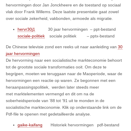
hervormingen door Jan Jonckheere en de toestand op sociaal
vlak door Frank Willems. Deze laatste presentatie gaat zowel
over sociale zekerheid, vakbonden, armoede als migratie.
hervr30j1
30 jaar hervormingen – ppt-bestand
sociale-politiek
sociale politiek – pptx-bestand
De Chinese televisie zond een reeks uit naar aanleiding van
30
jaar hervormingen
De hervorming naar een socialistische markteconomie behoort
tot de grootste sociale transformaties ooit. Om deze te
begrijpen, moeten we teruggaan naar de Maoperiode, waar de
hervormingen een reactie op waren. Ze begonnen met een
heraanpassingspolitiek, werden later steeds meer
met marktelementen vermengd en dit om na de
soberheidsperiode van ’88 tot ’91 uit te monden in de
socialistische markteconomie. Klik op onderstaande link om de
Pdf-file te openen met gedetailleerde analyse.
gaike-kaifang
Historiek hervormingen pdf-bestand