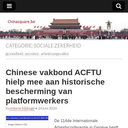
Chinasquare.be
CATEGORIE:
SOCIALE ZEKERHEID
gezondheid, pensioen, arbeidsongevallen
Chinese vakbond ACFTU
hielp mee aan historische
bescherming van
platformwerkers
by
externe bijdrage
•
24 juni 2026
De 114de Internationale
Arbeidsconferentie in Genève heeft