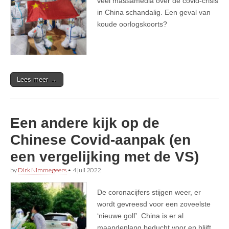
veel massamedia over de covid-crisis
in China schandalig. Een geval van
koude oorlogskoorts?
Lees meer →
Een andere kijk op de
Chinese Covid-aanpak (en
een vergelijking met de VS)
by
Dirk Nimmegeers
•
4 juli 2022
De coronacijfers stijgen weer, er
wordt gevreesd voor een zoveelste
‘nieuwe golf’. China is er al
maandenlang beducht voor en blijft