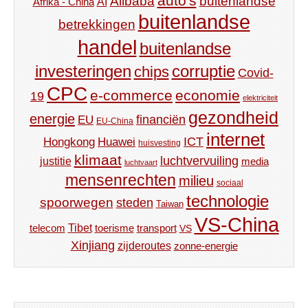
auto's
Alibaba
buitenlandse
AI
Afrika - China
buitenlandse
betrekkingen
handel
buitenlandse
investeringen
corruptie
chips
Covid-
CPC
e-commerce
economie
19
elektriciteit
gezondheid
energie
financiën
EU
EU-China
internet
ICT
Hongkong
Huawei
huisvesting
klimaat
luchtvervuiling
justitie
media
luchtvaart
mensenrechten
milieu
sociaal
technologie
spoorwegen
steden
Taiwan
VS-China
Tibet
toerisme
transport
telecom
VS
Xinjiang
zijderoutes
zonne-energie