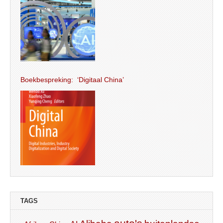
Boekbespreking: ‘Digitaal China’
TAGS