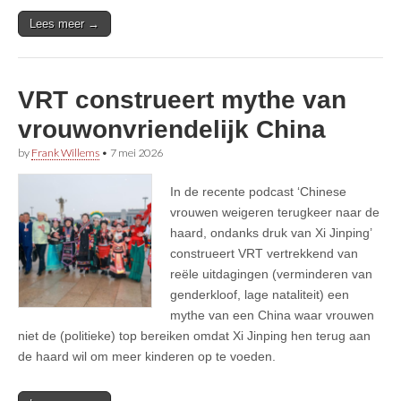
Lees meer →
VRT construeert mythe van
vrouwonvriendelijk China
by
Frank Willems
•
7 mei 2026
In de recente podcast ‘Chinese
vrouwen weigeren terugkeer naar de
haard, ondanks druk van Xi Jinping’
construeert VRT vertrekkend van
reële uitdagingen (verminderen van
genderkloof, lage nataliteit) een
mythe van een China waar vrouwen
niet de (politieke) top bereiken omdat Xi Jinping hen terug aan
de haard wil om meer kinderen op te voeden.