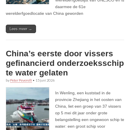
daarmee de 61e
werelderfgoedlocatie van China geworden
Lees meer →
China’s eerste door vissers
gefinancierd onderzoeksschip
te water gelaten
by
Peter Peverelli
•
15 juni 2026
In Wenling, een kuststad in de
provincie Zhejiang in het oosten van
China, liet een groep van 37 vissers
op 5 mei dit jaar onder grote
belangstelling een ongewoon schip te
water: een groot schip voor