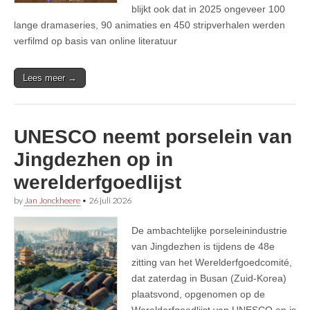
blijkt ook dat in 2025 ongeveer 100
lange dramaseries, 90 animaties en 450 stripverhalen werden
verfilmd op basis van online literatuur
Lees meer →
UNESCO neemt porselein van
Jingdezhen op in
werelderfgoedlijst
by
Jan Jonckheere
•
26 juli 2026
De ambachtelijke porseleinindustrie
van Jingdezhen is tijdens de 48e
zitting van het Werelderfgoedcomité,
dat zaterdag in Busan (Zuid-Korea)
plaatsvond, opgenomen op de
Werelderfgoedlijst van UNESCO en is