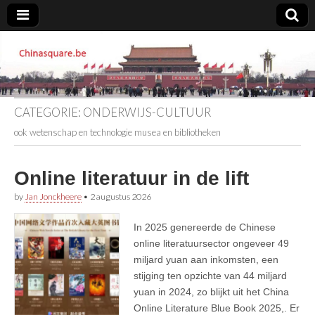
Chinasquare.be
CATEGORIE:
ONDERWIJS-CULTUUR
ook wetenschap en technologie musea en bibliotheken
Online literatuur in de lift
by
Jan Jonckheere
•
2 augustus 2026
In 2025 genereerde de Chinese
online literatuursector ongeveer 49
miljard yuan aan inkomsten, een
stijging ten opzichte van 44 miljard
yuan in 2024, zo blijkt uit het China
Online Literature Blue Book 2025,. Er