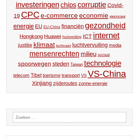
investeringen
corruptie
chips
Covid-
CPC
e-commerce
economie
19
elektriciteit
gezondheid
energie
financiën
EU
EU-China
internet
ICT
Hongkong
Huawei
huisvesting
klimaat
luchtvervuiling
justitie
media
luchtvaart
mensenrechten
milieu
sociaal
technologie
spoorwegen
steden
Taiwan
VS-China
Tibet
toerisme
transport
telecom
VS
Xinjiang
zijderoutes
zonne-energie
Zoeken
naar: