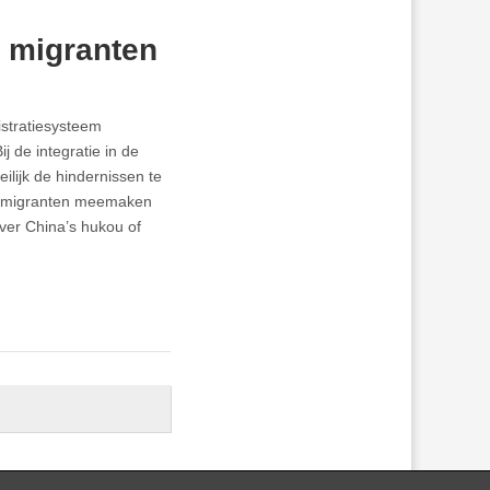
e migranten
stratiesysteem
j de integratie in de
lijk de hindernissen te
oer-migranten meemaken
ver China’s hukou of