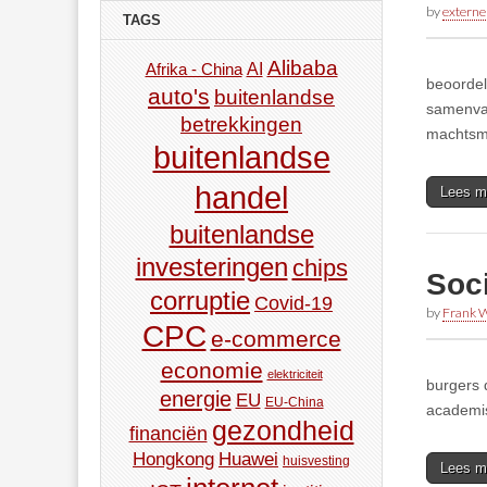
by
externe
TAGS
Alibaba
AI
Afrika - China
beoordel
auto's
buitenlandse
samenvat
betrekkingen
machtsmo
buitenlandse
handel
Lees m
buitenlandse
investeringen
chips
Soci
corruptie
Covid-19
by
Frank W
CPC
e-commerce
economie
elektriciteit
burgers 
energie
EU
EU-China
academis
gezondheid
financiën
Hongkong
Huawei
huisvesting
Lees m