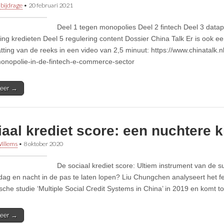
 bijdrage
•
20 februari 2021
Deel 1 tegen monopolies Deel 2 fintech Deel 3 datap
ing kredieten Deel 5 regulering content Dossier China Talk Er is ook 
ting van de reeks in een video van 2,5 minuut: https://www.chinatalk.nl
nopolie-in-de-fintech-e-commerce-sector
eer →
aal krediet score: een nuchtere k
illems
•
8 oktober 2020
De sociaal krediet score: Ultiem instrument van de su
dag en nacht in de pas te laten lopen? Liu Chungchen analyseert het 
che studie ‘Multiple Social Credit Systems in China’ in 2019 en komt t
eer →