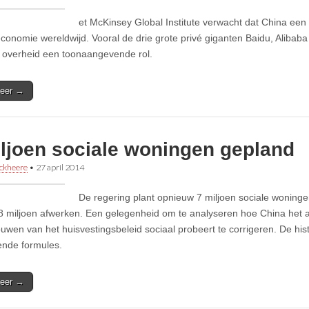
et McKinsey Global Institute verwacht dat China een 
 economie wereldwijd. Vooral de drie grote privé giganten Baidu, Alibab
 overheid een toonaangevende rol.
eer →
iljoen sociale woningen gepland
ckheere
•
27 april 2014
De regering plant opnieuw 7 miljoen sociale woninge
,8 miljoen afwerken. Een gelegenheid om te analyseren hoe China het 
ouwen van het huisvestingsbeleid sociaal probeert te corrigeren. De his
lende formules.
eer →