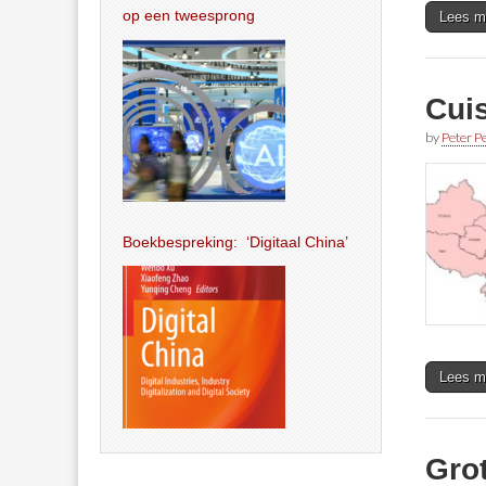
op een tweesprong
Lees m
Cuis
by
Peter Pe
Boekbespreking: ‘Digitaal China’
Lees m
Gro