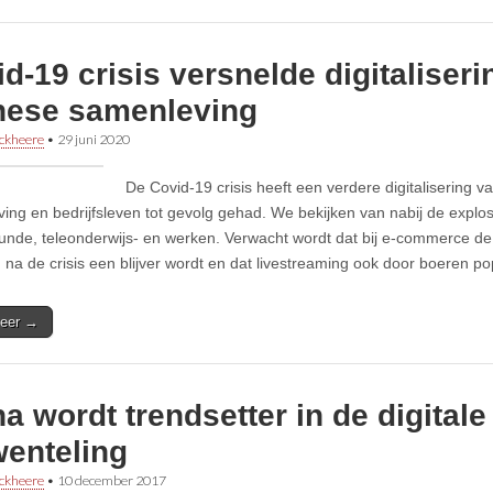
d-19 crisis versnelde digitaliser
nese samenleving
ckheere
•
29 juni 2020
De Covid-19 crisis heeft een verdere digitalisering 
ing en bedrijfsleven tot gevolg gehad. We bekijken van nabij de explos
nde, teleonderwijs- en werken. Verwacht wordt dat bij e-commerce de 
na de crisis een blijver wordt en dat livestreaming ook door boeren popu
eer →
a wordt trendsetter in de digitale
enteling
ckheere
•
10 december 2017