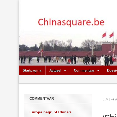
Chinasquare.
Skip
Main
Startpagina
Actueel
Commentaar
Dossi
to
menu
Sub
content
menu
COMMENTAAR
CATEG
Europa begrijpt China’s