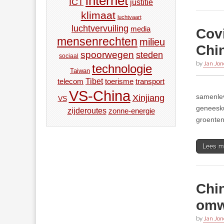
internet
ICT
justitie
klimaat
luchtvaart
luchtvervuiling
media
Covi
mensenrechten
milieu
Chi
spoorwegen
steden
sociaal
by
Jan Jon
technologie
Taiwan
Tibet
toerisme
transport
telecom
VS-China
samenlev
Xinjiang
VS
geneesku
zijderoutes
zonne-energie
groenten 
Lees m
Chin
omw
by
Jan Jon