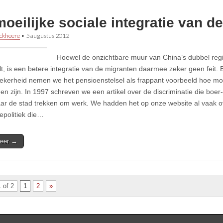
oeilijke sociale integratie van d
ckheere
•
5 augustus 2012
Hoewel de onzichtbare muur van China’s dubbel regi
t, is een betere integratie van de migranten daarmee zeker geen feit. Bi
zekerheid nemen we het pensioenstelsel als frappant voorbeeld hoe moei
en zijn. In 1997 schreven we een artikel over de discriminatie die b
aar de stad trekken om werk. We hadden het op onze website al vaak o
iepolitiek die…
eer →
 of 2
1
2
»