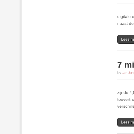
digitale
naast de
Lees m
7 m
by
Jan Jon
zijnde 4
toevertr
verschil
Lees m