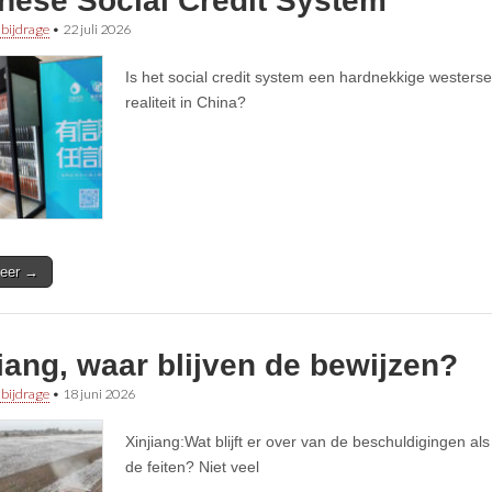
nese Social Credit System’
 bijdrage
•
22 juli 2026
Is het social credit system een hardnekkige westerse
realiteit in China?
eer →
iang, waar blijven de bewijzen?
 bijdrage
•
18 juni 2026
Xinjiang:Wat blijft er over van de beschuldigingen al
de feiten? Niet veel