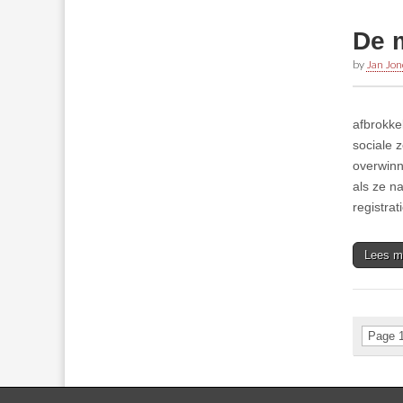
De m
by
Jan Jon
afbrokkel
sociale 
overwinn
als ze n
registrat
Lees m
Page 1