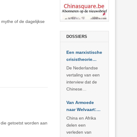
 mythe of de dagelijkse
DOSSIERS
Een marxistische
crisistheorie
voor vandaag
De Nederlandse
vertaling van een
interview dat de
Chinese
Academie voor
Van Armoede
Sociale
naar Welvaart:
Wetenschappen
Wat Afrika kan
afnam van de
China en Afrika
s die getoetst worden aan
leren van
Britse
delen een
China’s
marxistische
verleden van