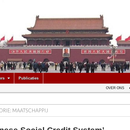
be
ers
Publicaties
OVER ONS
ORIE:
MAATSCHAPPIJ