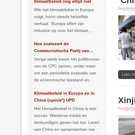
‘Chi
klimaatbeleid nog altijd niet
by
externe
Wie het klimaatdebat in Europa
volgt, hoort steeds hetzelfde
verhaal. ‘Europa offert zijn
industrie op voor het klimaat,
terwijl China onder het mom van
Hoe evalueert de
vergroening
… >> lees meer
Communistische Partij van
China de economische
Vorige week kwam het politbureau
situatie?
van de CPC samen, onder meer
om een periodieke evaluatie van
Lees m
de economische toestand en
politiek te maken. We
Klimaatbeleid in Europa en in
publiceerden
… >> lees meer
Xinj
China (opinie*) UPD
by
externe
Het klimaatbeleid in China is een
succes. Westerse media en
deskundigen geven het toe. Leren
van China en samenwerken met