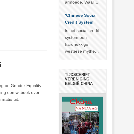
economisch
econoom Michael
armoede. Waar
wonder
Roberts. Het laat
China er de
zien dat
‘Chinese Social
voorbije veertig
… >> lees meer
Credit System’
jaar in slaagde
meer dan 800
Is het social credit
miljoen mensen
system een
uit de armoede
hardnekkige
… >> lees meer
westerse mythe of
de dagelijkse
5
realiteit in China?
TIJDSCHRIFT
VERENIGING
BELGIË-CHINA
ng on Gender Equality
ng een witboek over
matie uit.