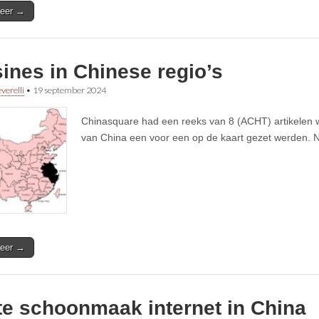
eer →
ines in Chinese regio’s
verelli
•
19 september 2024
Chinasquare had een reeks van 8 (ACHT) artikelen w
van China een voor een op de kaart gezet werden. 
eer →
te schoonmaak internet in China