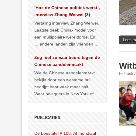
het land dan maar? ‘Dat
‘Hoe de Chinese politiek werkt’,
… >> lees meer
interview Zhang Weiwei (3)
Vertaling interview Zhang Weiwei.
Laatste deel: China- model voor
een multipolaire wereldorde. En
Lees m
… andere landen zijn vrienden of
kunnen het worden.
Zeg niet zomaar beurs tegen de
Wit
Chinese aandelenmarkt
Wie de Chinese aandelenmarkt
by
Frank W
bekijkt door een westerse bril,
begrijpt haar vaak maar half.
Waar beleggers in New York of
Londen vooral kijken naar winst,
… >> lees meer
PUBLICATIES
De Leestafel # 108: AI mondiaal