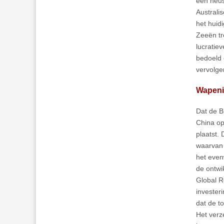
een heus
Australi
het huid
Zeeën tr
lucratie
bedoeld 
vervolgen
Wapenin
Dat de B
China op
plaatst.
waarvan 
het even
de ontwi
Global R
invester
dat de t
Het verz