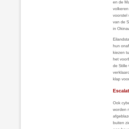
en de Ma
volkeren
voorstel
van de S
in Okina
Eilandst
hun onaf
kiezen t
het voor
de Still
verklaar
klap voo
Escala
Ook cybe
worden n
afgeblaz
buiten z