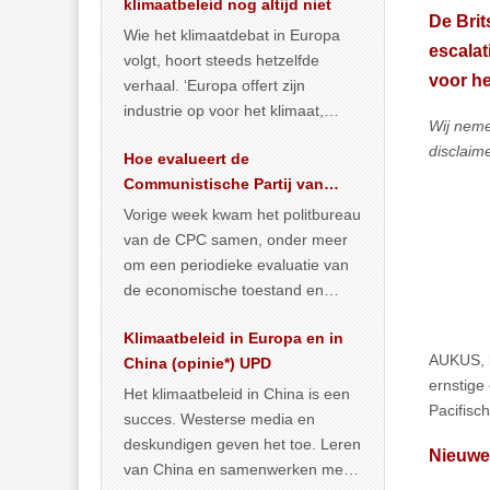
klimaatbeleid nog altijd niet
De Brit
Wie het klimaatdebat in Europa
escalat
volgt, hoort steeds hetzelfde
voor he
verhaal. ‘Europa offert zijn
industrie op voor het klimaat,
Wij nemen
terwijl China onder het mom van
disclaim
Hoe evalueert de
vergroening
… >> lees meer
Communistische Partij van
China de economische
Vorige week kwam het politbureau
toestand?
van de CPC samen, onder meer
om een periodieke evaluatie van
de economische toestand en
politiek te maken. We
Klimaatbeleid in Europa en in
publiceerden
… >> lees meer
AUKUS, h
China (opinie*) UPD
ernstige
Het klimaatbeleid in China is een
Pacifisch
succes. Westerse media en
deskundigen geven het toe. Leren
Nieuwe 
van China en samenwerken met