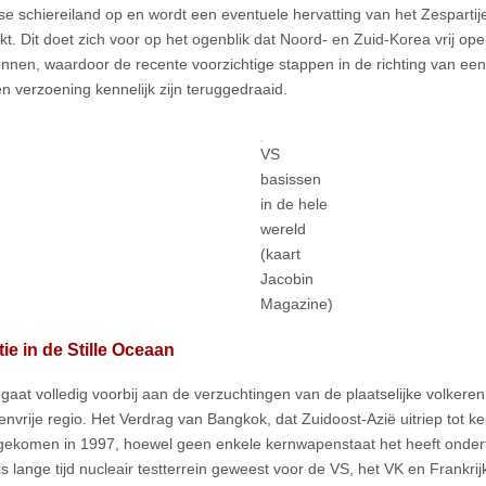
e schiereiland op en wordt een eventuele hervatting van het Zespartij
jkt. Dit doet zich voor op het ogenblik dat Noord- en Zuid-Korea vrij o
onnen, waardoor de recente voorzichtige stappen in de richting van een
en verzoening kennelijk zijn teruggedraaid.
VS
basissen
in de hele
wereld
(kaart
Jacobin
Magazine)
ie in de Stille Oceaan
 gaat volledig voorbij aan de verzuchtingen van de plaatselijke volkere
nvrije regio. Het Verdrag van Bangkok, dat Zuidoost-Azië uitriep tot k
ekomen in 1997, hoewel geen enkele kernwapenstaat het heeft ondert
s lange tijd nucleair testterrein geweest voor de VS, het VK en Frankri