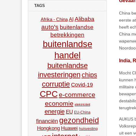
Gevaarl
TAGS
China be
Alibaba
AI
Afrika - China
eerste a
auto's
buitenlandse
heeft ec
betrekkingen
China me
wapenwed
buitenlandse
Noordoos
handel
India, 
buitenlandse
Mocht Ch
investeringen
chips
kunnen he
corruptie
Covid-19
militaire
CPC
e-commerce
bewapend
destabil
economie
elektriciteit
terugtre
energie
EU
EU-China
gezondheid
AUKUS be
financiën
Volksrep
Hongkong
Huawei
huisvesting
uit een 