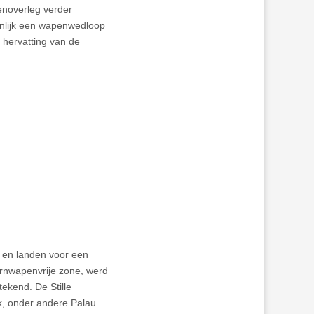
enoverleg verder
penlijk een wapenwedloop
 hervatting van de
n en landen voor een
ernwapenvrije zone, werd
ekend. De Stille
jk, onder andere Palau