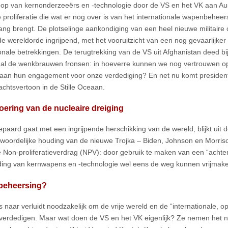
op van kernonderzeeërs en -technologie door de VS en het VK aan Aus
e proliferatie die wat er nog over is van het internationale wapenbeheer
ang brengt. De plotselinge aankondiging van een heel nieuwe militaire c
e wereldorde ingrijpend, met het vooruitzicht van een nog gevaarlijker
ionale betrekkingen. De terugtrekking van de VS uit Afghanistan deed b
 al de wenkbrauwen fronsen: in hoeverre kunnen we nog vertrouwen o
aan hun engagement voor onze verdediging? En net nu komt preside
chtsvertoon in de Stille Oceaan.
ering van de nucleaire dreiging
epaard gaat met een ingrijpende herschikking van de wereld, blijkt uit d
woordelijke houding van de nieuwe Trojka – Biden, Johnson en Morris
e Non-proliferatieverdrag (NPV): door gebruik te maken van een “achte
ding van kernwapens en -technologie wel eens de weg kunnen vrijmak
eheersing?
 naar verluidt noodzakelijk om de vrije wereld en de “internationale, 
 verdedigen. Maar wat doen de VS en het VK eigenlijk? Ze nemen het n