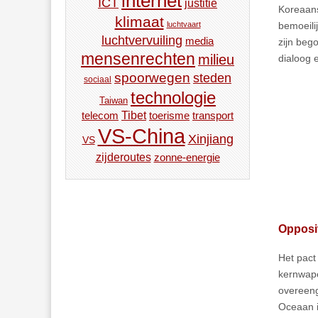
internet
ICT
justitie
Koreaans
klimaat
bemoeili
luchtvaart
luchtvervuiling
media
zijn beg
mensenrechten
milieu
dialoog 
spoorwegen
steden
sociaal
technologie
Taiwan
Tibet
toerisme
transport
telecom
VS-China
Xinjiang
VS
zijderoutes
zonne-energie
Opposit
Het pact
kernwape
overeeng
Oceaan i