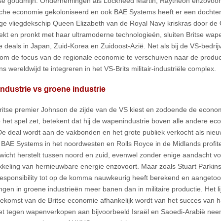
e goudmijn. Ondernemingen als Lockheed Martin, Raytheon enzovoor
sche economie gekoloniseerd en ook BAE Systems heeft er een dochter
ige vliegdekschip Queen Elizabeth van de Royal Navy kriskras door de
ekt en pronkt met haar ultramoderne technologieën, sluiten Britse wa
ve deals in Japan, Zuid-Korea en Zuidoost-Azië. Net als bij de VS-bedrij
om de focus van de regionale economie te verschuiven naar de produ
s wereldwijd te integreren in het VS-Brits militair-industriële complex.
dustrie vs groene industrie
ritse premier Johnson de zijde van de VS kiest en zodoende de econo
 het spel zet, betekent dat hij de wapenindustrie boven alle andere e
 De deal wordt aan de vakbonden en het grote publiek verkocht als nieu
BAE Systems in het noordwesten en Rolls Royce in de Midlands profi
wicht herstelt tussen noord en zuid, evenwel zonder enige aandacht 
kkeling van hernieuwbare energie enzovoort. Maar zoals Stuart Parkinso
esponsibility tot op de komma nauwkeurig heeft berekend en aangetoo
ingen in groene industrieën meer banen dan in militaire productie. Het l
oekomst van de Britse economie afhankelijk wordt van het succes van 
et tegen wapenverkopen aan bijvoorbeeld Israël en Saoedi-Arabië neem