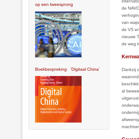
internat
op een tweesprong
de NAVO 
verhogin
van wape
de VS en
nieuwe T
de weg t
Kernw
Boekbespreking: ‘Digitaal China’
Dankzij 
waaronde
beschik
al bewee
uitgerus
onderwat
ondermij
afweersy
machtsev