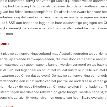
ionale rechtsorde, terwijl het Verenigd Koninkrijk enkele weken daarvoo
nog had toegezegd de op regels gebaseerde orde te handhaven, en dit
g van het Britse kernwapenplafond. Dit alles is een zware klap voor het
nbeheersing dat werd in het leven geroepen om de vroegere nucleai
 de USSR aan banden te leggen. In haar waanzinnige pogingen om Ch
rojka kennelijk bereid om – net als Trump – alle hinderlijke internatio
e ruimen.
apens
dit nieuwe samenwerkingsverband mag Australië toetreden tot de kleine
r de vijf erkende kernwapenlanden, die over door kernenergie aange
ken waarmee ook atoomwapens kunnen worden vervoerd en als back-u
rt AUKUS het tegendeel en houdt het vol dat Australië in feite niet me
t, waarom zou China dat geloven? De nauwe samenwerking op het geb
ertechnologieën in het kader van het pact wil de onderzeese verdedig
nen. Nu ook de mogelijkheden van Chinese raketten in het kader van
steem tegen neerdalende raketten op grote hoogte, werden beperkt, zo
enwicht aanzienlijk verschuiven ten gunste van het militaire overwicht