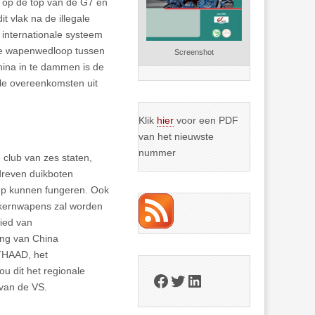
r op de top van de G7 en
 vlak na de illegale
 internationale systeem
re wapenwedloop tussen
Screenshot
ina in te dammen is de
nale overeenkomsten uit
Klik
hier
voor een PDF
van het nieuwste
nummer
 club van zes staten,
dreven duikboten
p kunnen fungeren. Ook
t kernwapens zal worden
ied van
ing van China
 THAAD, het
u dit het regionale
Facebook
Twitter
LinkedIn
 van de VS.