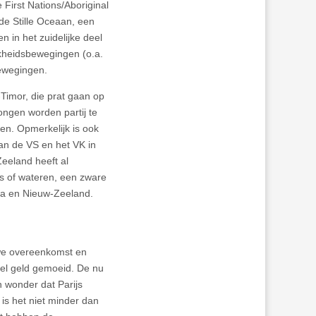
 First Nations/Aboriginal
 de Stille Oceaan, een
n in het zuidelijke deel
jkheidsbewegingen (o.a.
ewegingen.
Timor, die prat gaan op
ongen worden partij te
en. Opmerkelijk is ook
an de VS en het VK in
Zeeland heeft al
ns of wateren, een zware
ada en Nieuw-Zeeland.
we overeenkomst en
eel geld gemoeid. De nu
 wonder dat Parijs
is het niet minder dan