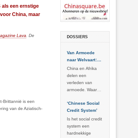
 als een ernstige
 voor China, maar
magazine Lava
. De
DOSSIERS
Van Armoede
naar Welvaart:
Wat Afrika kan
China en Afrika
leren van
delen een
China’s
verleden van
economisch
armoede. Waar
wonder
China er de
-Brittannië is een
‘Chinese Social
voorbije veertig
ring van de Aziatisch-
Credit System’
jaar in slaagde
meer dan 800
Is het social credit
miljoen mensen
system een
uit de armoede
hardnekkige