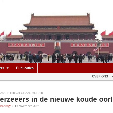
be
ers
Publicaties
OVER ONS
AAR
,
INTERNATIONAAL
,
MILITAIR
erzeeërs in de nieuwe koude oor
 bijdrage
•
15 november 2021