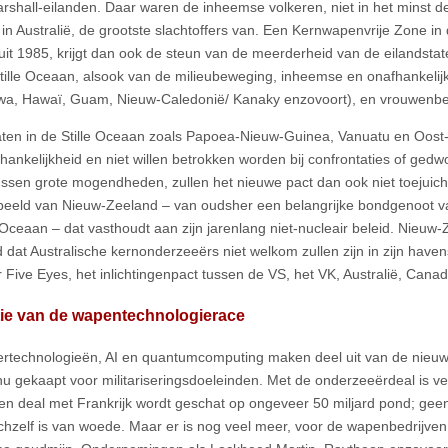
rshall-eilanden. Daar waren de inheemse volkeren, niet in het minst de
 in Australië, de grootste slachtoffers van. Een Kernwapenvrije Zone in
 uit 1985, krijgt dan ook de steun van de meerderheid van de eilandstate
tille Oceaan, alsook van de milieubeweging, inheemse en onafhankeli
wa, Hawaï, Guam, Nieuw-Caledonië/ Kanaky enzovoort), en vrouwenb
aten in de Stille Oceaan zoals Papoea-Nieuw-Guinea, Vanuatu en Oost-
hankelijkheid en niet willen betrokken worden bij confrontaties of gedw
ussen grote mogendheden, zullen het nieuwe pact dan ook niet toejuich
beeld van Nieuw-Zeeland – van oudsher een belangrijke bondgenoot v
e Oceaan – dat vasthoudt aan zijn jarenlang niet-nucleair beleid. Nieuw-
d dat Australische kernonderzeeërs niet welkom zullen zijn in zijn have
r Five Eyes, het inlichtingenpact tussen de VS, het VK, Australië, Can
tie van de wapentechnologierace
rtechnologieën, AI en quantumcomputing maken deel uit van de nieu
u gekaapt voor militariseringsdoeleinden. Met de onderzeeërdeal is v
en deal met Frankrijk wordt geschat op ongeveer 50 miljard pond; geen
ichzelf is van woede. Maar er is nog veel meer, voor de wapenbedrijven 