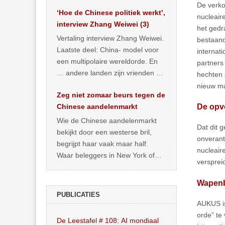
het land dan maar? ‘Dat
De verko
‘Hoe de Chinese politiek werkt’,
… >> lees meer
nucleair
interview Zhang Weiwei (3)
het gedr
Vertaling interview Zhang Weiwei.
bestaand
Laatste deel: China- model voor
internat
een multipolaire wereldorde. En
partners
… andere landen zijn vrienden of
hechten 
kunnen het worden.
nieuw ma
Zeg niet zomaar beurs tegen de
De opvo
Chinese aandelenmarkt
Wie de Chinese aandelenmarkt
Dat dit g
bekijkt door een westerse bril,
onverant
begrijpt haar vaak maar half.
nucleair
Waar beleggers in New York of
versprei
Londen vooral kijken naar winst,
… >> lees meer
Wapenb
PUBLICATIES
AUKUS is
orde” te
De Leestafel # 108: AI mondiaal