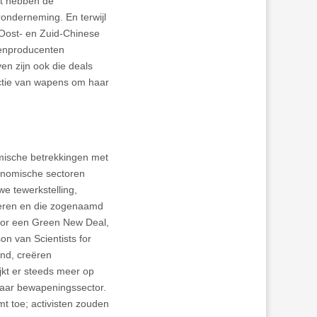
t hebben de
onderneming. En terwijl
 Oost- en Zuid-Chinese
penproducenten
ven zijn ook die deals
ctie van wapens om haar
mische betrekkingen met
conomische sectoren
we tewerkstelling,
teren en die zogenaamd
voor een Green New Deal,
n van Scientists for
nd, creëren
ijkt er steeds meer op
haar bewapeningssector.
t toe; activisten zouden