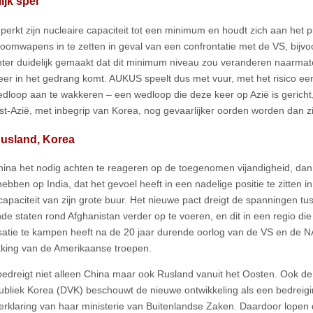
ijk spel
perkt zijn nucleaire capaciteit tot een minimum en houdt zich aan het pr
toomwapens in te zetten in geval van een confrontatie met de VS, bijvo
hter duidelijk gemaakt dat dit minimum niveau zou veranderen naarmate
er in het gedrang komt. AUKUS speelt dus met vuur, met het risico ee
loop aan te wakkeren – een wedloop die deze keer op Azië is gericht
t-Azië, met inbegrip van Korea, nog gevaarlijker oorden worden dan zij 
Rusland, Korea
ina het nodig achten te reageren op de toegenomen vijandigheid, dan
bben op India, dat het gevoel heeft in een nadelige positie te zitten in
 capaciteit van zijn grote buur. Het nieuwe pact dreigt de spanningen tu
e staten rond Afghanistan verder op te voeren, en dit in een regio die
isatie te kampen heeft na de 20 jaar durende oorlog van de VS en de 
kking van de Amerikaanse troepen.
dreigt niet alleen China maar ook Rusland vanuit het Oosten. Ook d
ubliek Korea (DVK) beschouwt de nieuwe ontwikkeling als een bedreiging
verklaring van haar ministerie van Buitenlandse Zaken. Daardoor lopen