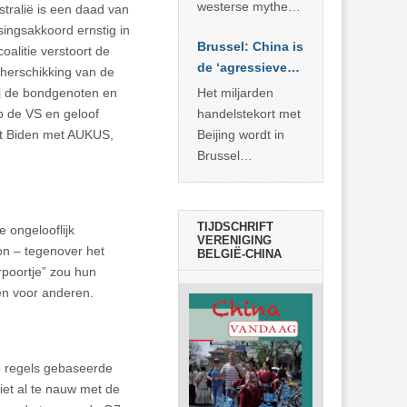
… >> lees meer
westerse mythe of
tralië is een daad van
de dagelijkse
singsakkoord ernstig in
Brussel: China is
realiteit in China?
oalitie verstoort de
de ‘agressieve
 herschikking van de
schuldige’
ij de bondgenoten en
Het miljarden
p de VS en geloof
handelstekort met
nt Biden met AUKUS,
Beijing wordt in
Brussel
voorgesteld als
bewijs van
economische
TIJDSCHRIFT
e ongelooflijk
agressie. In
VERENIGING
on – tegenover het
BELGIË-CHINA
werkelijkheid
rpoortje” zou hun
verhult die
en voor anderen.
spectaculaire
rekensom vooral
de industriële
achterstand die
op regels gebaseerde
… >> lees meer
iet al te nauw met de