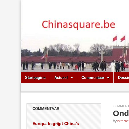
Chinasquare.
Skip
Main
Startpagina
Actueel
Commentaar
Dossi
to
menu
Sub
content
menu
COMMENT
COMMENTAAR
Ond
by
externe
Europa begrijpt China’s