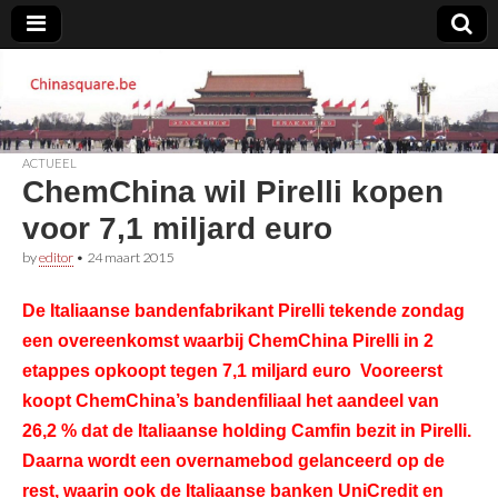
Chinasquare.be
ACTUEEL
ChemChina wil Pirelli kopen
voor 7,1 miljard euro
by
editor
•
24 maart 2015
De Italiaanse bandenfabrikant Pirelli tekende zondag
een overeenkomst waarbij ChemChina Pirelli in 2
etappes
opkoopt
tegen 7,1 miljard euro Vooreerst
koopt ChemChina’s bandenfiliaal het aandeel van
26,2 % dat de Italiaanse holding Camfin bezit in Pirelli.
Daarna wordt een overnamebod gelanceerd op de
rest, waarin ook de Italiaanse banken UniCredit en