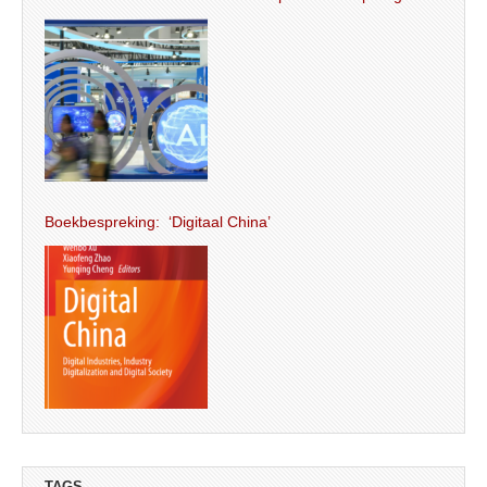
Boekbespreking: ‘Digitaal China’
TAGS