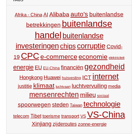
auto's
Alibaba
buitenlandse
AI
Afrika - China
buitenlandse
betrekkingen
handel
buitenlandse
investeringen
corruptie
chips
Covid-
CPC
e-commerce
economie
19
elektriciteit
gezondheid
energie
financiën
EU
EU-China
internet
ICT
Hongkong
Huawei
huisvesting
klimaat
luchtvervuiling
justitie
media
luchtvaart
mensenrechten
milieu
sociaal
technologie
spoorwegen
steden
Taiwan
VS-China
Tibet
toerisme
transport
telecom
VS
Xinjiang
zijderoutes
zonne-energie