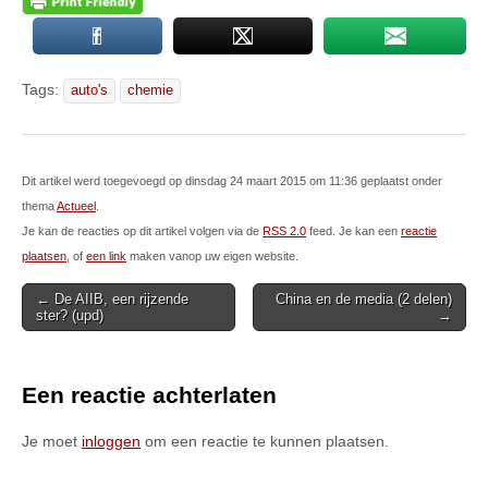
Tags:
auto's
chemie
Dit artikel werd toegevoegd op dinsdag 24 maart 2015 om 11:36 geplaatst onder
thema
Actueel
.
Je kan de reacties op dit artikel volgen via de
RSS 2.0
feed. Je kan een
reactie
plaatsen
, of
een link
maken vanop uw eigen website.
Post
← De AIIB, een rijzende
China en de media (2 delen)
ster? (upd)
→
navigation
Een reactie achterlaten
Je moet
inloggen
om een reactie te kunnen plaatsen.