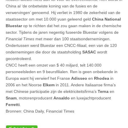
China al ‘de onbetwiste koning van de fusies en de
verwervingen’ genoemd. Hij verliet in 1980 de zekerheid van de
staatssector om met 10.000 yuan geleend geld
China National
Bluestar
op te richten dat het zou gaan maken in de chemische
sector. Tijdens de jaren negentig fuseerde Bluestar volgens de
Financial Times
met meer dan 100 staatsondernemingen.
Ondertussen werd Bluestar een CNCC-filiaal, een van de 120
ondernemingen die door de staatsholding
SASAC
wordt
gecontroleerd.
CNCC heeft een omzet van $ 40 miljard, telt 140.000
personeelsleden en 9 beursfilialen. Ren is geen onbekende in
Europa want hij verwierf het Franse
Adisseo
en
Rhodea
in
2006 en het Noorse
Elkem
in 2011. Andere Italiaanse firma’s
met Chinese participatie zijn de elektriciteitsfirma’s
Terna
en
Snam
, motorenproducent
Ansaldo
en luxejachtproducent
Ferretti
.
Bronnen: China Daily, Financial Times