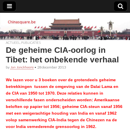
Chinasquare.be
ACTUEEL
,
PUBLICATIES
De geheime CIA-oorlog in
Tibet: het onbekende verhaal
by
Jan Jonckheere
•
28 december 2013
We lazen voor u 3 boeken over de grotendeels geheime
betrekkingen tussen de omgeving van de Dalai Lama en
de CIA van 1950 tot 1970. Deze relaties kunnen in
verschillende fasen onderscheiden worden: Amerikaanse
beloften op papier tot 1956; geheime CIA-steun vanaf 1956
met een weigerachtige houding van India en vanaf 1962
volop samenwerking CIA-India tegen de Chinezen na de
voor India vernederende grensoorlog in 1962.