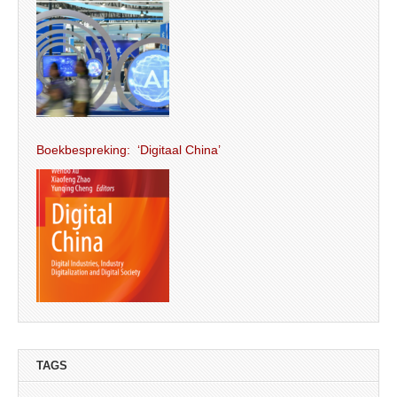
Boekbespreking: ‘Digitaal China’
TAGS