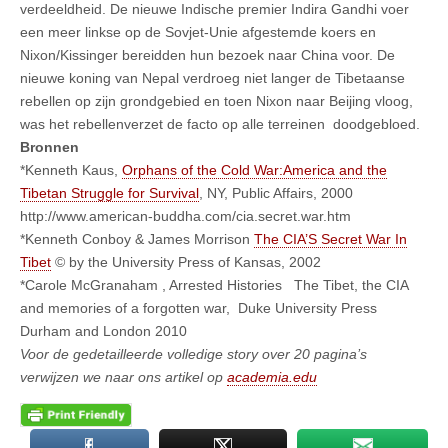
verdeeldheid. De nieuwe Indische premier Indira Gandhi voer
een meer linkse op de Sovjet-Unie afgestemde koers en
Nixon/Kissinger bereidden hun bezoek naar China voor. De
nieuwe koning van Nepal verdroeg niet langer de Tibetaanse
rebellen op zijn grondgebied en toen Nixon naar Beijing vloog,
was het rebellenverzet de facto op alle terreinen doodgebloed.
Bronnen
*Kenneth Kaus,
Orphans of the Cold War:America and the
Tibetan Struggle for Survival
, NY, Public Affairs, 2000
http://www.american-buddha.com/cia.secret.war.htm
*Kenneth Conboy & James Morrison
The CIA’S Secret War In
Tibet
© by the University Press of Kansas, 2002
*Carole McGranaham , Arrested Histories The Tibet, the CIA
and memories of a forgotten war, Duke University Press
Durham and London 2010
Voor de gedetailleerde volledige story over 20 pagina’s
verwijzen we naar ons artikel op
academia.edu