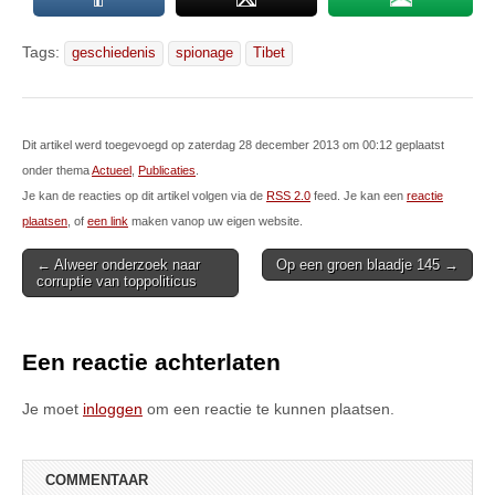
Tags:
geschiedenis
spionage
Tibet
Dit artikel werd toegevoegd op zaterdag 28 december 2013 om 00:12 geplaatst
onder thema
Actueel
,
Publicaties
.
Je kan de reacties op dit artikel volgen via de
RSS 2.0
feed. Je kan een
reactie
plaatsen
, of
een link
maken vanop uw eigen website.
Post
← Alweer onderzoek naar
Op een groen blaadje 145 →
corruptie van toppoliticus
navigation
Een reactie achterlaten
Je moet
inloggen
om een reactie te kunnen plaatsen.
COMMENTAAR