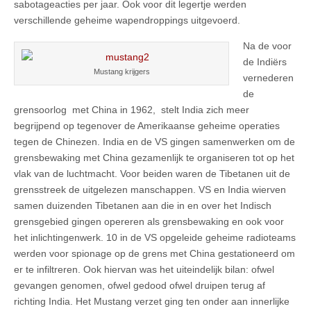
sabotageacties per jaar. Ook voor dit legertje werden
verschillende geheime wapendroppings uitgevoerd.
Na de voor
de Indiërs
Mustang krijgers
vernederen
de
grensoorlog met China in 1962, stelt India zich meer
begrijpend op tegenover de Amerikaanse geheime operaties
tegen de Chinezen. India en de VS gingen samenwerken om de
grensbewaking met China gezamenlijk te organiseren tot op het
vlak van de luchtmacht. Voor beiden waren de Tibetanen uit de
grensstreek de uitgelezen manschappen. VS en India wierven
samen duizenden Tibetanen aan die in en over het Indisch
grensgebied gingen opereren als grensbewaking en ook voor
het inlichtingenwerk. 10 in de VS opgeleide geheime radioteams
werden voor spionage op de grens met China gestationeerd om
er te infiltreren. Ook hiervan was het uiteindelijk bilan: ofwel
gevangen genomen, ofwel gedood ofwel druipen terug af
richting India. Het Mustang verzet ging ten onder aan innerlijke