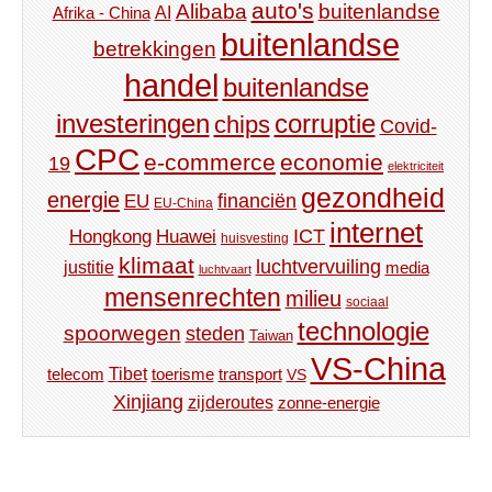
auto's
Alibaba
buitenlandse
AI
Afrika - China
buitenlandse
betrekkingen
handel
buitenlandse
investeringen
corruptie
chips
Covid-
CPC
e-commerce
economie
19
elektriciteit
gezondheid
energie
financiën
EU
EU-China
internet
ICT
Hongkong
Huawei
huisvesting
klimaat
luchtvervuiling
justitie
media
luchtvaart
mensenrechten
milieu
sociaal
technologie
spoorwegen
steden
Taiwan
VS-China
Tibet
toerisme
transport
telecom
VS
Xinjiang
zijderoutes
zonne-energie