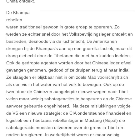
China ontdekt.
De Khampa
rebellen
waren traditioneel gewoon in grote groep te opereren. Zo
werden ze echter snel door het Volksbevrijdingsleger ontdekt en
bestreden, desnoods via de luchtmacht. De Amerikanen
drongen bij de Khampas’s aan op een guerrilla-tactiek, maar dit
drong niet echt door de Tibetanen die met hun kuddes leefden.
Ook de gedropte agenten worden door het Chinese leger ofwel
gevangen genomen, gedood of ze druipen terug af naar India.
Ze slaagden er blijkbaar niet in om zoals Mao voorschrijft zich
als een vis in het water van het volk te bewegen. Ook op de
twee door de Chinezen aangelegde nieuwe wegen naar Tibet
vielen maar weinig sabotageacties te bespeuren en de Chinese
aanvoer gebeurde ongehinderd. Na deze mislukkingen volgde
de VS een nieuwe strategie: de CIA ondersteunde financieel en
logistiek een Tibetaans rebellenleger in Mustang (Nepal) die
sabotageraids moesten uitvoeren over de grens in Tibet en
nadien terugkeren. In werkelijkheid waren er maar weinig