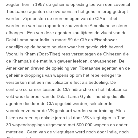
zegden hen in 1957 de geheime opleiding toe van een zevental
Tibetaanse agenten die eveneens in het geheim terug gedropt
werden. Zij moesten de oren en ogen van de CIA in Tibet
worden en van hun rapporten zou verdere Amerikaanse steun
afhangen. Een van deze agenten zou tijdens de vlucht van de
Dalai Lama naar India in maart 59 de CIA en Eisenhower
dagelijks op de hoogte houden waar het gevolg zich bevond.
Vooral in Kham (Oost-Tibet) rees verzet tegen de Chinezen die
de Khampa’s die met hun geweer leefden, ontwapenden. De
Amerikanen dreven de opleiding van Tibetaanse agenten en de
geheime droppings van wapens op om het rebellenleger te
versterken met een multiplicator effect als bedoeling. De
centrale scharnier tussen de CIA-hiërarchie en het Tibetaanse
veld was de broer van de Dalai Lama Gyalo Thondup die alle
agenten die door de CIA opgeleid werden, selecteerde
vooraleer ze naar de VS gestuurd werden voor training. Alles
bijeen werden op enkele jaren tijd door VS-vliegtuigen in Tibet
30 wapendroppings uitgevoerd met 500.000 wapens en ander
materieel. Geen van de vliegtuigen werd noch door India, noch