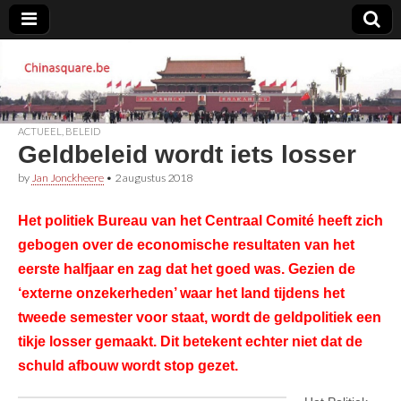
Chinasquare.be
ACTUEEL
,
BELEID
Geldbeleid wordt iets losser
by
Jan Jonckheere
•
2 augustus 2018
Het politiek Bureau van het Centraal Comité heeft zich
gebogen over de economische resultaten van het
eerste halfjaar en zag dat het goed was. Gezien de
‘externe onzekerheden’ waar het land tijdens het
tweede semester voor staat, wordt de geldpolitiek een
tikje losser gemaakt. Dit betekent echter niet dat de
schuld afbouw wordt stop gezet.