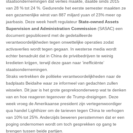
staatsondernemingen dat verlies maakte, daalde sinds 2015
van 28 % tot 24 %. Gedurende het eerste semester maakten ze
een gezamenlijke winst van 887 miljard yuan of 23% meer op
jaarbasis. Deze week heeft regulateur
State-owned Assets
Supervision and Administration Commission
(SASAC) een
document gepubliceerd met de gedetailleerde
verantwoordelijkheden tegen onwettelijke operaties zodat
activaverlies wordt tegen gegaan. In westerse media wordt
echter benadrukt dat in China de privébedrijven te weinig
kredieten krijgen, terwijl deze gaan naar ‘inefficiënte’
staatsondernemingen.
Straks vertrekken de politieke verantwoordelijkheden naar de
badplaats Beidaihe waar ze informeel van gedachten zullen
wisselen. Dit jaar is het grote gespreksonderwerp wat te denken
van en hoe reageren tegenover de Trump-dreigingen. Deze
week vroeg de Amerikaanse president zijn vertegenwoordiger
qua handel Lighthizer om de tarieven tegen China te verhogen
van 10% tot 25%. Anderzijds beweren persstemmen dat er een
poging ondernomen wordt om toch gesprekken op gang te
brengen tussen beide partijen.