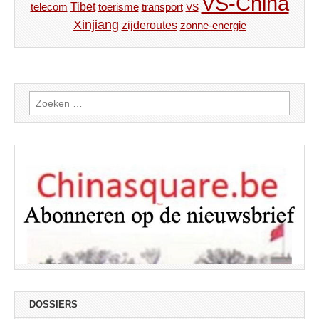
VS-China
Tibet
toerisme
transport
telecom
VS
Xinjiang
zijderoutes
zonne-energie
Zoeken
naar:
DOSSIERS