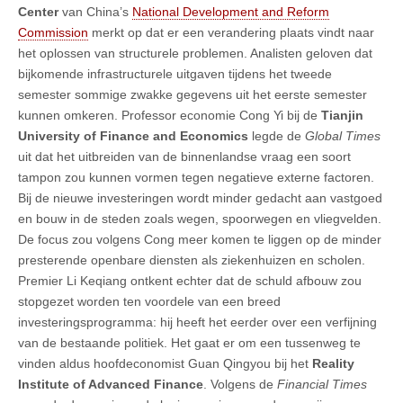
Center
van China’s
National Development and Reform
Commission
merkt op dat er een verandering plaats vindt naar
het oplossen van structurele problemen. Analisten geloven dat
bijkomende infrastructurele uitgaven tijdens het tweede
semester sommige zwakke gegevens uit het eerste semester
kunnen omkeren. Professor economie Cong Yi bij de
Tianjin
University of Finance and Economics
legde de
Global Times
uit dat het uitbreiden van de binnenlandse vraag een soort
tampon zou kunnen vormen tegen negatieve externe factoren.
Bij de nieuwe investeringen wordt minder gedacht aan vastgoed
en bouw in de steden zoals wegen, spoorwegen en vliegvelden.
De focus zou volgens Cong meer komen te liggen op de minder
presterende openbare diensten als ziekenhuizen en scholen.
Premier Li Keqiang ontkent echter dat de schuld afbouw zou
stopgezet worden ten voordele van een breed
investeringsprogramma: hij heeft het eerder over een verfijning
van de bestaande politiek. Het gaat er om een tussenweg te
vinden aldus hoofdeconomist Guan Qingyou bij het
Reality
Institute of Advanced Finance
. Volgens de
Financial Times