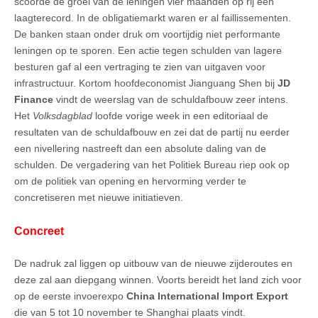
scoorde de groei van de leningen vier maanden op rij een
laagterecord. In de obligatiemarkt waren er al faillissementen.
De banken staan onder druk om voortijdig niet performante
leningen op te sporen. Een actie tegen schulden van lagere
besturen gaf al een vertraging te zien van uitgaven voor
infrastructuur. Kortom hoofdeconomist Jianguang Shen bij
JD
Finance
vindt de weerslag van de schuldafbouw zeer intens.
Het
Volksdagblad
loofde vorige week in een editoriaal de
resultaten van de schuldafbouw en zei dat de partij nu eerder
een nivellering nastreeft dan een absolute daling van de
schulden. De vergadering van het Politiek Bureau riep ook op
om de politiek van opening en hervorming verder te
concretiseren met nieuwe initiatieven.
Concreet
De nadruk zal liggen op uitbouw van de nieuwe zijderoutes en
deze zal aan diepgang winnen. Voorts bereidt het land zich voor
op de eerste invoerexpo
China International Import Export
die van 5 tot 10 november te Shanghai plaats vindt.