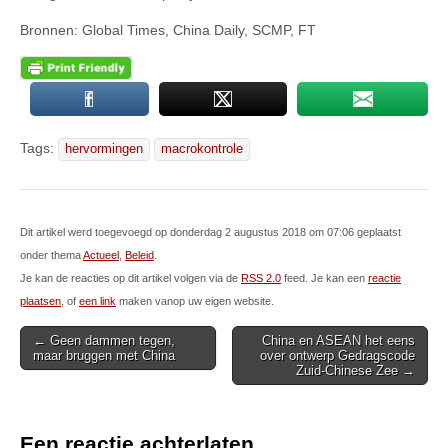
Bronnen: Global Times, China Daily, SCMP, FT
Tags:
hervormingen
macrokontrole
Dit artikel werd toegevoegd op donderdag 2 augustus 2018 om 07:06 geplaatst
onder thema
Actueel
,
Beleid
.
Je kan de reacties op dit artikel volgen via de
RSS 2.0
feed. Je kan een
reactie
plaatsen
, of
een link
maken vanop uw eigen website.
Post
← Geen dammen tegen,
China en ASEAN het eens
maar bruggen met China
over ontwerp Gedragscode
navigation
Zuid-Chinese Zee →
Een reactie achterlaten