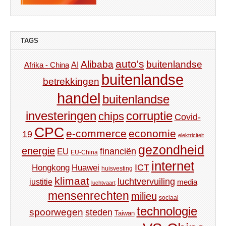
TAGS
auto's
Alibaba
buitenlandse
AI
Afrika - China
buitenlandse
betrekkingen
handel
buitenlandse
investeringen
corruptie
chips
Covid-
CPC
e-commerce
economie
19
elektriciteit
gezondheid
energie
financiën
EU
EU-China
internet
ICT
Hongkong
Huawei
huisvesting
klimaat
luchtvervuiling
justitie
media
luchtvaart
mensenrechten
milieu
sociaal
technologie
spoorwegen
steden
Taiwan