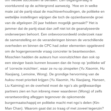
voortdurend op de achtergrond aanwezig. ‘Hoe en in welke
mate zal de partij-staat de machtsverhoudingen, de politieke en
wettelijke instellingen wijzigen die toch de opzienbarende groei
van de afgelopen 20 jaar hebben mogelijk gemaakt?’ Het is
jammer dat de partij-staat dan zelf niet tot de geanalyseerde
onderwerpen behoort. Een onbevooroordeeld onderzoek naar
de samenstelling en de veranderingen binnen de verschillende
overheden en binnen de CPC had zeker elementen opgeleverd
om de hogergenoemde vraag concreter te beantwoorden.
Misschien hadden de auteurs hun vooruitzichten dan ook op
een steviger basis kunnen bouwen dan de hoop op ‘politieke wil’
of ‘correcte inzichten’, waar ze nu op zinspelen (Yu Xiaomin, Hu
Xiaojiang, Lemoine, Wong). De grondige hervorming van de
hukou
moet prioriteit krijgen (Yu Xiaomin, Hu Xiaojiang, Hansen,
Liu Kaiming) en de overheid moet de ngo’s als gelijkwaardige
partners zien en hun inbreng meer waarderen (Wong) of zelfs
verantwoording afleggen tegenover de opkomende
burgermaatschappij en politieke macht met ngo’s delen (Kin-
Man Chan). Waarom gaat dat zo traag of met zoveel tegenzin?