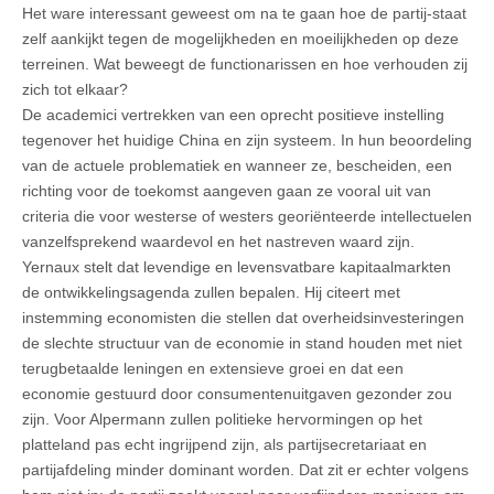
Het ware interessant geweest om na te gaan hoe de partij-staat
zelf aankijkt tegen de mogelijkheden en moeilijkheden op deze
terreinen. Wat beweegt de functionarissen en hoe verhouden zij
zich tot elkaar?
De academici vertrekken van een oprecht positieve instelling
tegenover het huidige China en zijn systeem. In hun beoordeling
van de actuele problematiek en wanneer ze, bescheiden, een
richting voor de toekomst aangeven gaan ze vooral uit van
criteria die voor westerse of westers georiënteerde intellectuelen
vanzelfsprekend waardevol en het nastreven waard zijn.
Yernaux stelt dat levendige en levensvatbare kapitaalmarkten
de ontwikkelingsagenda zullen bepalen. Hij citeert met
instemming economisten die stellen dat overheidsinvesteringen
de slechte structuur van de economie in stand houden met niet
terugbetaalde leningen en extensieve groei en dat een
economie gestuurd door consumentenuitgaven gezonder zou
zijn. Voor Alpermann zullen politieke hervormingen op het
platteland pas echt ingrijpend zijn, als partijsecretariaat en
partijafdeling minder dominant worden. Dat zit er echter volgens