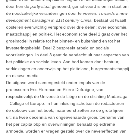
door hen de
partij-staat
genoemd, gemotiveerd is en in staat om
de noodzakelijke veranderingen door te voeren.
Towards a new
development paradigm in 21st century China
bestaat uit twaalf
opstellen evenwichtig verspreid over drie delen: over economie,
maatschappij en politiek. Het economische deel 1 gaat over het
groeimodel in relatie tot het binnen- en buitenland en tot het
investeringsbeleid. Deel 2 bespreekt arbeid en sociale
voorzieningen. In deel 3 gaat de aandacht uit naar aspecten van
het politieke en sociale leven. Aan bod komen dan: bestuur,
verkiezingen en onderwijs op het platteland, burgermaatschappij
en nieuwe media.
De uitgave werd samengesteld onder impuls van de
professoren Eric Florence en Pierre Defraigne, van
respectievelijk de Université de Liège en de stichting Madariaga
– College of Europe. In hun inleiding schetsen de redacteuren
de opbouw van het boek, maar eerst zetten ze de grote lijnen
uit: na twee decennia van ongeëvenaarde groei, toename van
het per capita bbp en overwinningen behaald op extreme
armoede, worden er vragen gesteld over de neveneffecten van