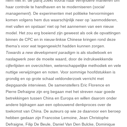
hem niet in: de partij zoekt vooral naar verfijndere manieren om
haar controle te handhaven en te moderniseren (
social
management
). De experimenten met politieke hervormingen
komen volgens hem dus waarschijnlijk neer op ‘aanmodderen,
met vallen en opstaan’ niet op het aannemen van een nieuw
model. Het zou erg boeiend zijn geweest als ook de opvattingen
binnen de CPC en in nieuw-linkse Chinese kringen rond deze
thema’s voor wat tegengewicht hadden kunnen zorgen.
Towards a new development paradigm
is als studieboek en
naslagwerk zeer de moeite waard, door de indrukwekkende
cijferlijsten en overzichten, wetenschappelijke methodiek en vele
nuttige verwijzingen en noten. Voor sommige hoofdstukken is
grondig en op grote schaal veldonderzoek verricht met
diepgaande interviews. De samenstellers Eric Florence en
Pierre Defraigne zijn erg begaan met het streven naar goede
betrekkingen tussen China en Europa en willen daarom onder
andere bijdragen aan een opbouwend denkproces over de
toekomst van China. De auteurs op wie ze daarvoor een beroep
hebben gedaan zijn Francoise Lemoine, Jean Christophe
Defraigne, Filip De Beule, Daniel Van Den Bulcke, Dominique