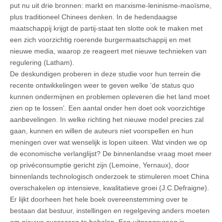
put nu uit drie bronnen: markt en marxisme-leninisme-maoïsme,
plus traditioneel Chinees denken. In de hedendaagse
maatschappij krijgt de partij-staat ten slotte ook te maken met
een zich voorzichtig roerende burgermaatschappij en met
nieuwe media, waarop ze reageert met nieuwe technieken van
regulering (Latham).
De deskundigen proberen in deze studie voor hun terrein die
recente ontwikkelingen weer te geven welke ‘de status quo
kunnen ondermijnen en problemen opleveren die het land moet
zien op te lossen’. Een aantal onder hen doet ook voorzichtige
aanbevelingen. In welke richting het nieuwe model precies zal
gaan, kunnen en willen de auteurs niet voorspellen en hun
meningen over wat wenselijk is lopen uiteen. Wat vinden we op
de economische verlanglijst? De binnenlandse vraag moet meer
op privéconsumptie gericht zijn (Lemoine, Yernaux), door
binnenlands technologisch onderzoek te stimuleren moet China
overschakelen op intensieve, kwalitatieve groei (J.C.Defraigne).
Er lijkt doorheen het hele boek overeenstemming over te
bestaan dat bestuur, instellingen en regelgeving anders moeten
om nieuwe successen te behalen. Een uitgangsvraag is