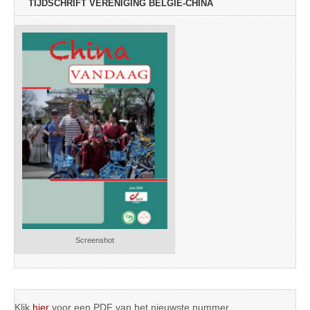
TIJDSCHRIFT VERENIGING BELGIË-CHINA
Screenshot
Klik
hier
voor een PDF van het nieuwste nummer