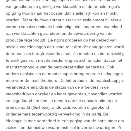
van goedkope en gewillige werkkrachten uit de armste regio’s
op gang kwam naar het oosten dat ‘sneller rijk kon en mocht
worden’. Maar de
hukou
staat nu ter discussie omdat hij allerlei
vormen van discriminatie bestendigt, niet langer een overvloed
aan werkkrachten garandeert en de opwaardering van de
productie tegenhoudt. De ngo’s proberen op het gebied van
sociale voorzieningen de ruimte te vullen die daar gelaten wordt
door een zich terugtrekkende staat. Ze moeten echter omzichtig
te werk gaan om niet de verdenking op zich te laden dat ze het
machtsmonopolie van de partij-staat willen aantasten. Ook
andere evoluties in de maatschappij brengen grote uitdagingen
mee voor de machthebbers. De hiërarchie in de maatschappij is
veranderd: enerzijds is de status van de arbeiders in de
staatsbedrijven onzeker en lager geworden, bovendien worden
ze uitgedaagd om deel te nemen aan de concurrentie op de
arbeidsmarkt (Guiheux), anderzijds worden uitgerekend
ondernemers tegenwoordig verwelkomd in de partij. De
ideologie is mee veranderd in een poging van de partij-staat om
zichzelf en dat nieuwe waardenstelsel te verrechtvaardigen. Ze