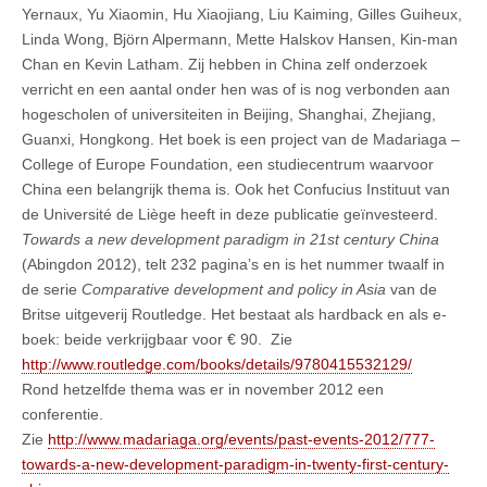
Yernaux, Yu Xiaomin, Hu Xiaojiang, Liu Kaiming, Gilles Guiheux,
Linda Wong, Björn Alpermann, Mette Halskov Hansen, Kin-man
Chan en Kevin Latham. Zij hebben in China zelf onderzoek
verricht en een aantal onder hen was of is nog verbonden aan
hogescholen of universiteiten in Beijing, Shanghai, Zhejiang,
Guanxi, Hongkong. Het boek is een project van de Madariaga –
College of Europe Foundation, een studiecentrum waarvoor
China een belangrijk thema is. Ook het Confucius Instituut van
de Université de Liège heeft in deze publicatie geïnvesteerd.
Towards a new development paradigm
in 21st century China
(Abingdon 2012), telt 232 pagina’s en is het nummer twaalf in
de serie
Comparative development and policy in Asia
van de
Britse uitgeverij Routledge. Het bestaat als hardback en als e-
boek: beide verkrijgbaar voor € 90. Zie
http://www.routledge.com/books/details/9780415532129/
Rond hetzelfde thema was er in november 2012 een
conferentie.
Zie
http://www.madariaga.org/events/past-events-2012/777-
towards-a-new-development-paradigm-in-twenty-first-century-