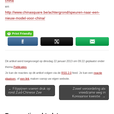
china
en
http://www.chinasquare.be/achtergrond/speuren-naar-een-
nieuw-model-voor-china/
Dit artikel werd toegevoegd op dinsdag 22 januari 2013 om 09:22 geplaatst onder
thema
Publicaties
.
Je kan de reacties op dit artikel volgen via de
RSS 2.0
feed. Je kan een
reactie
plaatsen
, of
een link
maken vanop uw eigen website.
Post
← Filippijnen voeren druk op
Zowel veroordeling als
rond Zuid-Chinese Zee
vreedzame weg in
navigation
Koreaanse kwestie. →