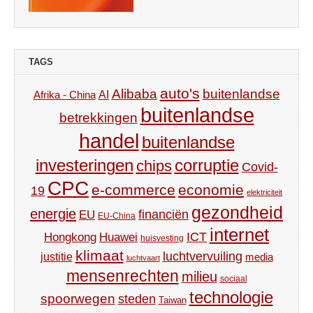
TAGS
auto's
Alibaba
buitenlandse
AI
Afrika - China
buitenlandse
betrekkingen
handel
buitenlandse
investeringen
corruptie
chips
Covid-
CPC
e-commerce
economie
19
elektriciteit
gezondheid
energie
financiën
EU
EU-China
internet
ICT
Hongkong
Huawei
huisvesting
klimaat
luchtvervuiling
justitie
media
luchtvaart
mensenrechten
milieu
sociaal
technologie
spoorwegen
steden
Taiwan