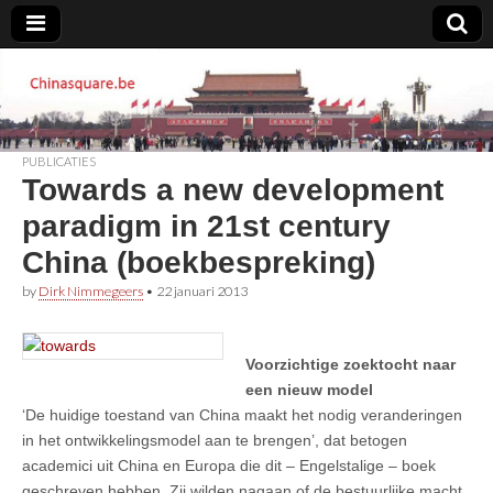
Chinasquare.be
PUBLICATIES
Towards a new development
paradigm in 21st century
China (boekbespreking)
by
Dirk Nimmegeers
•
22 januari 2013
Voorzichtige zoektocht naar
een nieuw model
‘De huidige toestand van China maakt het nodig veranderingen
in het ontwikkelingsmodel aan te brengen’, dat betogen
academici uit China en Europa die dit – Engelstalige – boek
geschreven hebben. Zij wilden nagaan of de bestuurlijke macht,