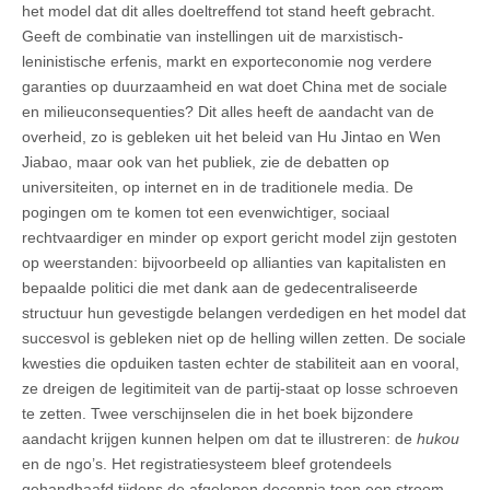
het model dat dit alles doeltreffend tot stand heeft gebracht.
Geeft de combinatie van instellingen uit de marxistisch-
leninistische erfenis, markt en exporteconomie nog verdere
garanties op duurzaamheid en wat doet China met de sociale
en milieuconsequenties? Dit alles heeft de aandacht van de
overheid, zo is gebleken uit het beleid van Hu Jintao en Wen
Jiabao, maar ook van het publiek, zie de debatten op
universiteiten, op internet en in de traditionele media. De
pogingen om te komen tot een evenwichtiger, sociaal
rechtvaardiger en minder op export gericht model zijn gestoten
op weerstanden: bijvoorbeeld op allianties van kapitalisten en
bepaalde politici die met dank aan de gedecentraliseerde
structuur hun gevestigde belangen verdedigen en het model dat
succesvol is gebleken niet op de helling willen zetten. De sociale
kwesties die opduiken tasten echter de stabiliteit aan en vooral,
ze dreigen de legitimiteit van de partij-staat op losse schroeven
te zetten. Twee verschijnselen die in het boek bijzondere
aandacht krijgen kunnen helpen om dat te illustreren: de
hukou
en de ngo’s. Het registratiesysteem bleef grotendeels
gehandhaafd tijdens de afgelopen decennia toen een stroom