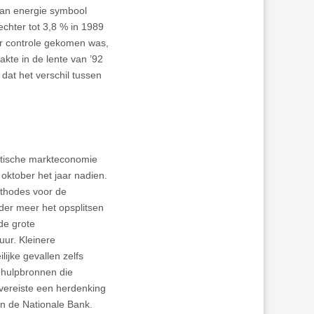
van energie symbool
chter tot 3,8 % in 1989
er controle gekomen was,
kte in de lente van ’92
 dat het verschil tussen
istische markteconomie
n oktober het jaar nadien.
ethodes voor de
der meer het opsplitsen
de grote
ur. Kleinere
jke gevallen zelfs
 hulpbronnen die
 vereiste een herdenking
n de Nationale Bank.