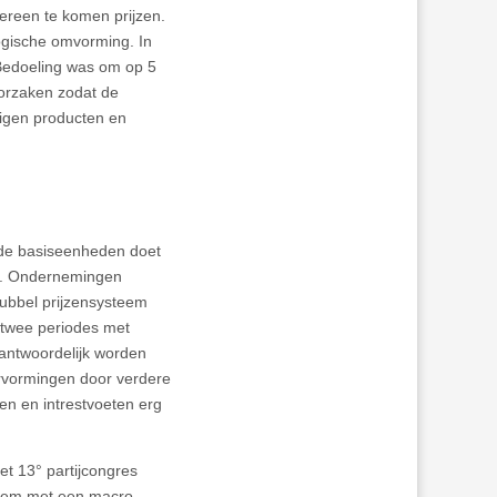
ereen te komen prijzen.
ogische omvorming. In
Bedoeling was om op 5
oorzaken zodat de
eigen producten en
n de basiseenheden doet
en. Ondernemingen
dubbel prijzensysteem
 twee periodes met
rantwoordelijk worden
ervormingen door verdere
zen en intrestvoeten erg
et 13° partijcongres
steem met een macro-