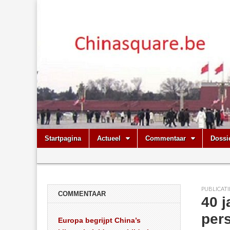
Chinasquare.
Skip
Main
Startpagina
Actueel
Commentaar
Dossi
to
menu
Sub
content
menu
PUBLICATI
COMMENTAAR
40 j
pers
Europa begrijpt China’s