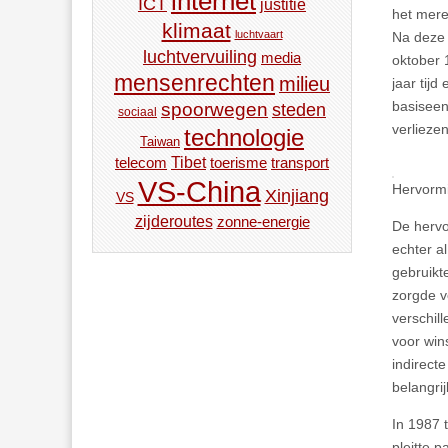
internet
ICT
justitie
het mere
klimaat
luchtvaart
Na deze 
luchtvervuiling
media
oktober 
mensenrechten
milieu
jaar tij
basiseen
spoorwegen
steden
sociaal
verliezen
technologie
Taiwan
Tibet
toerisme
transport
telecom
VS-China
Hervormi
Xinjiang
VS
zijderoutes
zonne-energie
De hervo
echter a
gebruikt
zorgde v
verschil
voor win
indirect
belangrij
In 1987 
pleitte 