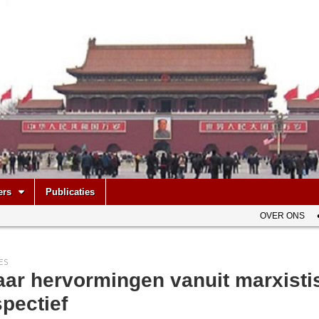
be
ers
Publicaties
OVER ONS
ES
aar hervormingen vanuit marxisti
pectief