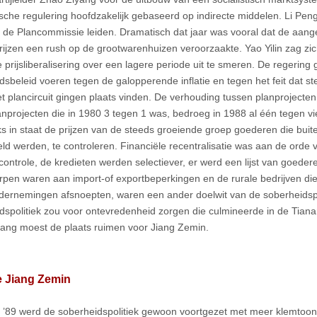
che regulering hoofdzakelijk gebaseerd op indirecte middelen. Li Pen
ng de Plancommissie leiden. Dramatisch dat jaar was vooral dat de aang
rijzen een rush op de grootwarenhuizen veroorzaakte. Yao Yilin zag zic
 prijsliberalisering over een lagere periode uit te smeren. De regering 
dsbeleid voeren tegen de galopperende inflatie en tegen het feit dat s
et plancircuit gingen plaats vinden. De verhouding tussen planprojecte
anprojecten die in 1980 3 tegen 1 was, bedroeg in 1988 al één tegen v
ks in staat de prijzen van de steeds groeiende groep goederen die buit
ld werden, te controleren. Financiële recentralisatie was aan de orde
scontrole, de kredieten werden selectiever, er werd een lijst van goeder
pen waren aan import-of exportbeperkingen en de rurale bedrijven die
dernemingen afsnoepten, waren een ander doelwit van de soberheidspo
dspolitiek zou voor ontevredenheid zorgen die culmineerde in de Tia
ang moest de plaats ruimen voor Jiang Zemin.
e Jiang Zemin
i ’89 werd de soberheidspolitiek gewoon voortgezet met meer klemtoon