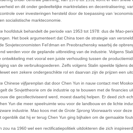
jverheid en dit onder gedeeltelijke marktrelaties en decentralisering; v
 controle over investeringen hersteld door de toepassing van ‘econom
en socialistische markteconomie.
te hoofdstuk behandelt de periode van 1953 tot 1978: dus de Mao-per
ngen. Het boek argumenteert dat China toen de strategie van versnel
de Sovjeteconomisten Fel’dman en Preobrazhensky waarbij de opbreng
d werden voor de geplande uitbreiding van de industrie. Volgens Stali
 ontwikkeling met vooral een juiste verhouding tussen de productiemi
iging van de verbruiksgoederen. Zelfs volgens Stalin speelde tijdens de
ewet een zekere ondergeschikte rol en daarvan zijn de prijzen een uit
te Chinese vijfjarenplan dat door Chen Yun in nauw contact met Mosk
gelt de Sovjettheorie om de industrie op te bouwen met de financies u
ouw die gecollectiviseerd werd, moest daarbij helpen. Er deed zich echt
hen Yun die meer speelruimte wou voor de landbouw en de lichte indust
 zware industrie. Mao koos met de
Grote Sprong Voorwaarts
voor deze l
et ogenblik dat hij er terug Chen Yun ging bijhalen om de gemaakte foute
 zou na 1960 wel een rectificatiepolitiek uitdokteren die zich inspiree