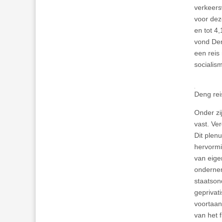
verkeers
voor dez
en tot 4
vond Den
een reis
socialism
Deng rei
Onder zij
vast. Ver
Dit plen
hervormi
van eige
ondernem
staatson
geprivat
voortaan
van het 