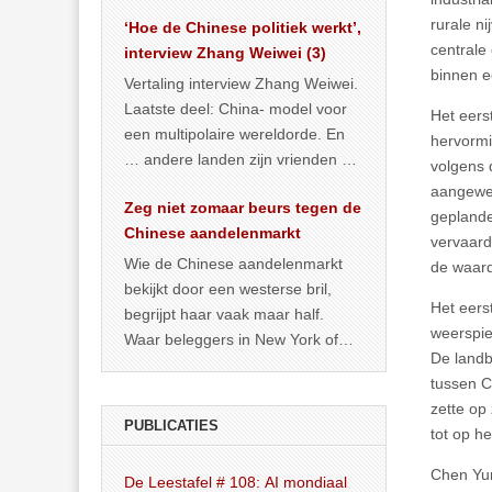
het land dan maar? ‘Dat
rurale ni
‘Hoe de Chinese politiek werkt’,
… >> lees meer
centrale
interview Zhang Weiwei (3)
binnen e
Vertaling interview Zhang Weiwei.
Laatste deel: China- model voor
Het eers
een multipolaire wereldorde. En
hervormi
… andere landen zijn vrienden of
volgens 
kunnen het worden.
aangewen
Zeg niet zomaar beurs tegen de
geplande
Chinese aandelenmarkt
vervaard
Wie de Chinese aandelenmarkt
de waard
bekijkt door een westerse bril,
Het eers
begrijpt haar vaak maar half.
weerspie
Waar beleggers in New York of
De landb
Londen vooral kijken naar winst,
tussen C
… >> lees meer
zette op
PUBLICATIES
tot op h
Chen Yun
De Leestafel # 108: AI mondiaal