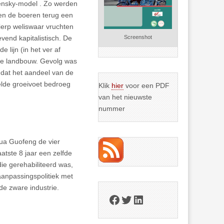
hensky-model . Zo werden
n de boeren terug een
ierp weliswaar vruchten
vend kapitalistisch. De
Screenshot
 lijn (in het ver af
 de landbouw. Gevolg was
dat het aandeel van de
elde groeivoet bedroeg
Klik
hier
voor een PDF
van het nieuwste
nummer
Hua Guofeng de vier
atste 8 jaar een zelfde
ie gerehabiliteerd was,
raanpassingspolitiek met
de zware industrie.
Facebook
Twitter
LinkedIn