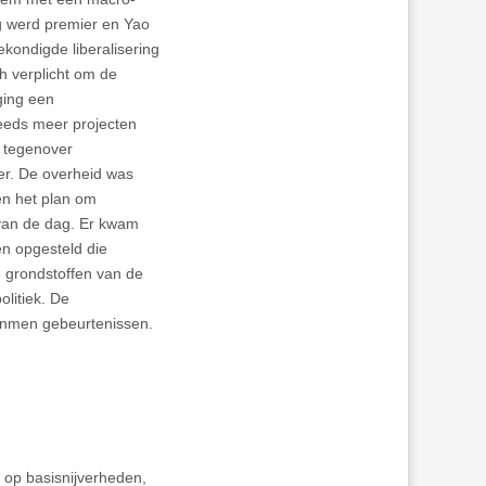
g werd premier en Yao
ekondigde liberalisering
h verplicht om de
ging een
teeds meer projecten
n tegenover
ier. De overheid was
en het plan om
 van de dag. Er kwam
en opgesteld die
 grondstoffen van de
litiek. De
nanmen gebeurtenissen.
 op basisnijverheden,