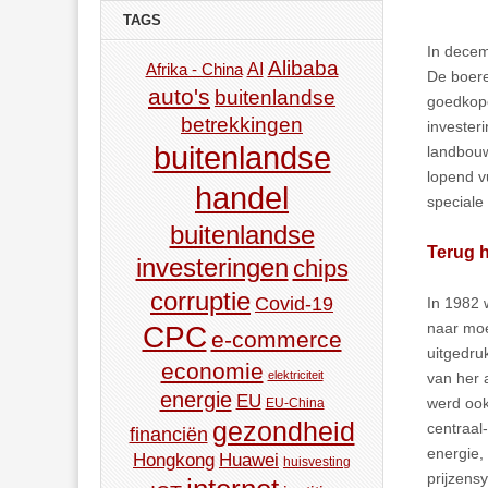
TAGS
In decem
Alibaba
AI
Afrika - China
De boere
auto's
buitenlandse
goedkope
betrekkingen
invester
buitenlandse
landbouw 
lopend v
handel
speciale
buitenlandse
Terug 
investeringen
chips
corruptie
Covid-19
In 1982 
naar moe
CPC
e-commerce
uitgedru
economie
elektriciteit
van her a
energie
EU
werd ook
EU-China
gezondheid
centraal
financiën
energie,
Hongkong
Huawei
huisvesting
prijzens