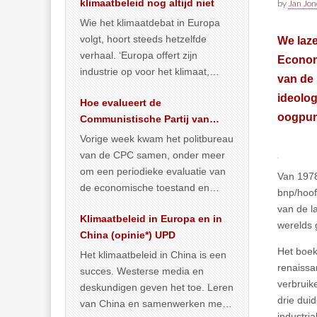
klimaatbeleid nog altijd niet
by
Jan Jon
Wie het klimaatdebat in Europa
volgt, hoort steeds hetzelfde
We laze
verhaal. ‘Europa offert zijn
Econom
industrie op voor het klimaat,
van de 
terwijl China onder het mom van
ideolo
Hoe evalueert de
vergroening
… >> lees meer
oogpun
Communistische Partij van
China de economische
Vorige week kwam het politbureau
toestand?
van de CPC samen, onder meer
om een periodieke evaluatie van
Van 1978
de economische toestand en
bnp/hoof
politiek te maken. We
van de l
Klimaatbeleid in Europa en in
publiceerden
… >> lees meer
werelds 
China (opinie*) UPD
Het boek
Het klimaatbeleid in China is een
renaissa
succes. Westerse media en
verbruik
deskundigen geven het toe. Leren
drie dui
van China en samenwerken met
industri