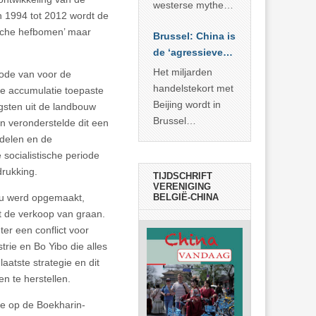
… >> lees meer
westerse mythe of
an 1994 tot 2012 wordt de
de dagelijkse
ische hefbomen’ maar
Brussel: China is
realiteit in China?
de ‘agressieve
schuldige’
Het miljarden
iode van voor de
handelstekort met
de accumulatie toepaste
Beijing wordt in
sten uit de landbouw
Brussel
n veronderstelde dit een
voorgesteld als
ddelen en de
bewijs van
 socialistische periode
economische
drukking.
TIJDSCHRIFT
agressie. In
VERENIGING
ou werd opgemaakt,
BELGIË-CHINA
werkelijkheid
it de verkoop van graan.
verhult die
er een conflict voor
spectaculaire
rie en Bo Yibo die alles
rekensom vooral
aatste strategie en dit
de industriële
n te herstellen.
achterstand die
… >> lees meer
rde op de Boekharin-