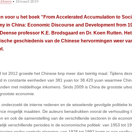
ckheere
•
18 maart 2019
n voor u het boek “From Accelerated Accumulation to Socia
y in China: Economic Discourse and Development from 195
Deense professor K.E. Brodsgaard en Dr. Koen Rutten. Het
gische geschiedenis van de Chinese hervormingen weer van
t.
 tot 2012 groeide het Chinese bnp meer dan twintig maal. Tijdens deze
d in constante eenheden van 381 yuan tor 38.420 yuan waarmee China
anden met middelhoge inkomens. Sinds 2009 is China de grootste uitvo
grootste economie.
 onderzoekt de interne redenen en de wisselende gevolgde politieke k
nce mogelijk maakten. De auteurs benadrukken vooral de verhouding t
en en ook de samenstelling van de verschillende sectoren in de econo
delijk verschillende periodes in de economische politiek: van 1953 tot 1
alisering onder centrale planning; van 1978 tot 1992 komt er een snelle