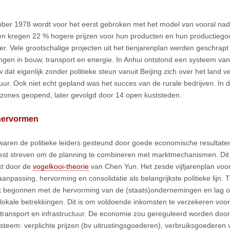
ber 1978 wordt voor het eerst gebroken met het model van vooral nadr
n kregen 22 % hogere prijzen voor hun producten en hun productie
r. Vele grootschalige projecten uit het tienjarenplan werden geschrap
ingen in bouw, transport en energie. In Anhui ontstond een systeem van 
dat eigenlijk zonder politieke steun vanuit Beijing zich over het land v
uur. Ook niet echt gepland was het succes van de rurale bedrijven. In
 zones geopend, later gevolgd door 14 open kuststeden.
hervormen
waren de politieke leiders gesteund door goede economische resultate
st streven om de planning te combineren met marktmechanismen. Dit 
kt door de
vogelkooi-theorie
van Chen Yun. Het zesde vijfjarenplan voo
anpassing, hervorming en consolidatie als belangrijkste politieke lijn. 
 begonnen met de hervorming van de (staats)ondernemingen en lag o
-lokale betrekkingen. Dit is om voldoende inkomsten te verzekeren voor 
 transport en infrastructuur. De economie zou gereguleerd worden door
ysteem: verplichte prijzen (bv uitrustingsgoederen), verbruiksgoederen 