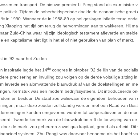
wezen en transport..De nieuwe premier Li Peng stond als ex-minister 
e politiek. Tijdens de soberheidsperiode daalde de economische groei e
,1% in 1990. Wanneer de in 1988-89 op hol geslagen inflatie terug ond
g Xiaoping het tijd om terug de hervormingen aan te wakkeren. Hij maa
 naar Zuid-China waar hij zijn ideologisch testament afleverde en stelde
e en kapitalisme niet ligt in het al of niet gebruiken van plan of markt.
st in ’92 naar het Zuiden
de
n inspiratie legde het 14
congres in oktober ’92 de lijn van de social
dere precisering en invulling zou volgen op de derde voltallige zitting i
um leverde een alomvattende blauwdruk af van de doelstellingen en m
ngen. Kernstuk was een modern bedrijfssysteem. Dit introduceerde on
ndom en bestuur. De staat zou weliswaar de eigendom behouden van 
ingen, maar deze zouden zelfstandig worden met een Raad van Bestu
dernemingen konden omgevormd worden tot coöperatieven en de moeili
iseerd. Tweede kenmerk van de blauwdruk betreft de toewijzing van de
 door de markt zou gebeuren zowel qua kapitaal, grond als arbeid. Dit
financieel systeem. Zhu Rongji was daarvoor benoemd als het hoofd va