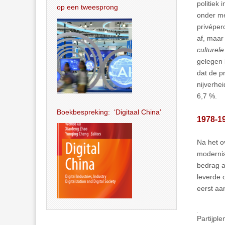
politiek
op een tweesprong
onder me
privéper
af, maar
culturele
gelegen 
dat de p
nijverhe
6,7 %.
Boekbespreking: ‘Digitaal China’
1978-1
Na het o
modernis
bedrag a
leverde 
eerst aa
Partijpl