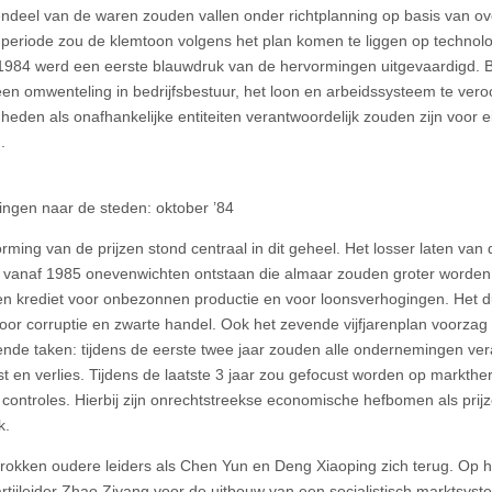
ndeel van de waren zouden vallen onder richtplanning op basis van ov
periode zou de klemtoon volgens het plan komen te liggen op technol
1984 werd een eerste blauwdruk van de hervormingen uitgevaardigd. 
d een omwenteling in bedrijfsbestuur, het loon en arbeidssysteem te ver
heden als onafhankelijke entiteiten verantwoordelijk zouden zijn voor 
.
ngen naar de steden: oktober ’84
rming van de prijzen stond centraal in dit geheel. Het losser laten va
l vanaf 1985 onevenwichten ontstaan die almaar zouden groter word
en krediet voor onbezonnen productie en voor loonsverhogingen. Het 
oor corruptie en zwarte handel. Ook het zevende vijfjarenplan voorzag
lende taken: tijdens de eerste twee jaar zouden alle ondernemingen ve
st en verlies. Tijdens de laatste 3 jaar zou gefocust worden op markth
e controles. Hierbij zijn onrechtstreekse economische hefbomen als prij
k.
trokken oudere leiders als Chen Yun en Deng Xiaoping zich terug. Op h
partijleider Zhao Ziyang voor de uitbouw van een socialistisch marktsy