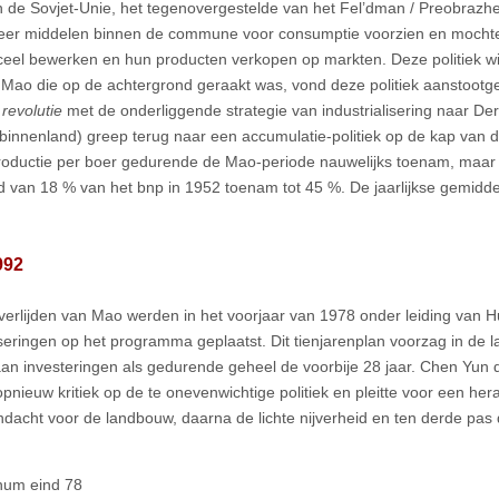
 in de Sovjet-Unie, het tegenovergestelde van het Fel’dman / Preobraz
er middelen binnen de commune voor consumptie voorzien en mochte
ceel bewerken en hun producten verkopen op markten. Deze politiek w
 Mao die op de achtergrond geraakt was, vond deze politiek aanstootge
 revolutie
met de onderliggende strategie van industrialisering naar Derde
binnenland) greep terug naar een accumulatie-politiek op de kap van
roductie per boer gedurende de Mao-periode nauwelijks toenam, maar 
id van 18 % van het bnp in 1952 toenam tot 45 %. De jaarlijkse gemidd
992
verlijden van Mao werden in het voorjaar van 1978 onder leiding van 
eringen op het programma geplaatst. Dit tienjarenplan voorzag in de la
an investeringen als gedurende geheel de voorbije 28 jaar. Chen Yun d
opnieuw kritiek op de te onevenwichtige politiek en pleitte voor een he
ndacht voor de landbouw, daarna de lichte nijverheid en ten derde pas 
enum eind 78