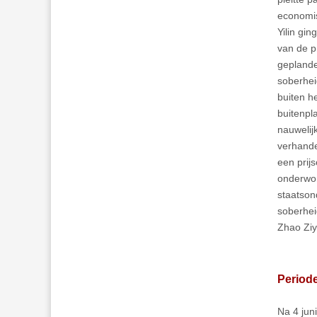
economis
Yilin gi
van de p
geplande
soberhei
buiten h
buitenpl
nauwelij
verhande
een prij
onderwor
staatson
soberhei
Zhao Ziy
Period
Na 4 jun