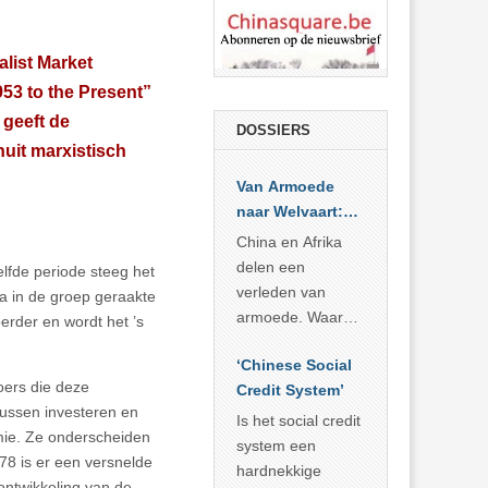
list Market
3 to the Present”
 geeft de
DOSSIERS
uit marxistisch
Van Armoede
naar Welvaart:
Wat Afrika kan
China en Afrika
leren van
delen een
lfde periode steeg het
China’s
verleden van
 in de groep geraakte
economisch
armoede. Waar
erder en wordt het ’s
wonder
China er de
‘Chinese Social
voorbije veertig
oers die deze
Credit System’
jaar in slaagde
ussen investeren en
meer dan 800
Is het social credit
mie. Ze onderscheiden
miljoen mensen
system een
978 is er een versnelde
uit de armoede
hardnekkige
 ontwikkeling van de