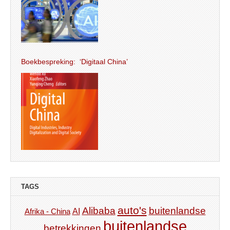
Boekbespreking: ‘Digitaal China’
TAGS
auto's
Alibaba
buitenlandse
AI
Afrika - China
buitenlandse
betrekkingen