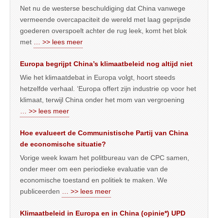
Net nu de westerse beschuldiging dat China vanwege
vermeende overcapaciteit de wereld met laag geprijsde
goederen overspoelt achter de rug leek, komt het blok
met
… >> lees meer
Europa begrijpt China’s klimaatbeleid nog altijd niet
Wie het klimaatdebat in Europa volgt, hoort steeds
hetzelfde verhaal. ‘Europa offert zijn industrie op voor het
klimaat, terwijl China onder het mom van vergroening
… >> lees meer
Hoe evalueert de Communistische Partij van China
de economische situatie?
Vorige week kwam het politbureau van de CPC samen,
onder meer om een periodieke evaluatie van de
economische toestand en politiek te maken. We
publiceerden
… >> lees meer
Klimaatbeleid in Europa en in China (opinie*) UPD