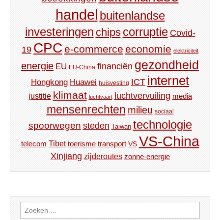
handel
buitenlandse
investeringen
corruptie
chips
Covid-
CPC
e-commerce
economie
19
elektriciteit
gezondheid
energie
financiën
EU
EU-China
internet
ICT
Hongkong
Huawei
huisvesting
klimaat
luchtvervuiling
justitie
media
luchtvaart
mensenrechten
milieu
sociaal
technologie
spoorwegen
steden
Taiwan
VS-China
Tibet
toerisme
transport
telecom
VS
Xinjiang
zijderoutes
zonne-energie
Zoeken
naar: