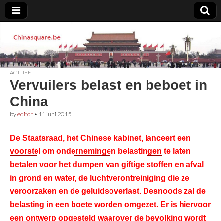
Chinasquare.be
ACTUEEL
Vervuilers belast en beboet in
China
by
editor
•
11 juni 2015
De Staatsraad, het Chinese kabinet, lanceert een
voorstel om ondernemingen belastingen
te laten
betalen voor het dumpen van giftige stoffen en afval
in grond en water, de luchtverontreiniging die ze
veroorzaken en de geluidsoverlast. Desnoods zal de
belasting in een boete worden omgezet. Er is hiervoor
een ontwerp opgesteld waarover de bevolking wordt