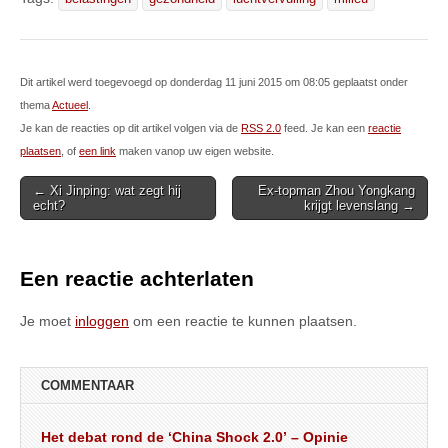
Dit artikel werd toegevoegd op donderdag 11 juni 2015 om 08:05 geplaatst onder
thema
Actueel
.
Je kan de reacties op dit artikel volgen via de
RSS 2.0
feed. Je kan een
reactie
plaatsen
, of
een link
maken vanop uw eigen website.
Post
← Xi Jinping: wat zegt hij
Ex-topman Zhou Yongkang
echt?
krijgt levenslang →
navigation
Een reactie achterlaten
Je moet
inloggen
om een reactie te kunnen plaatsen.
COMMENTAAR
Het debat rond de ‘China Shock 2.0’ – Opinie