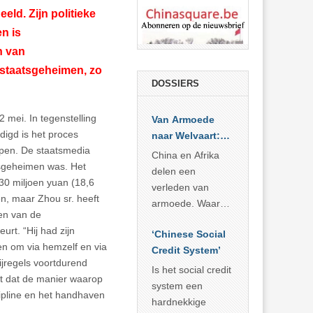
ld. Zijn politieke
n is
n van
staatsgeheimen, zo
DOSSIERS
2 mei. In tegenstelling
Van Armoede
digd is het proces
naar Welvaart:
open. De staatsmedia
Wat Afrika kan
China en Afrika
tsgeheimen was. Het
leren van
delen een
0 miljoen yuan (18,6
China’s
verleden van
n, maar Zhou sr. heeft
economisch
armoede. Waar
 en van de
wonder
China er de
urt. “Hij had zijn
‘Chinese Social
voorbije veertig
en om via hemzelf en via
Credit System’
jaar in slaagde
tijregels voortdurend
meer dan 800
Is het social credit
ndt dat de manier waarop
miljoen mensen
system een
scipline en het handhaven
uit de armoede
hardnekkige