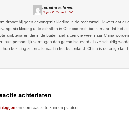
hahaha
schreef:
11 juni 2015 om 15:37
m draagt hij geen gevangenis kleding in de rechtszaal. ik weet dat er
evangenis kleding af te schaffen in Chinese rechtbank. maar dat het zo
pte ambtenaren die in de buitenland zitten die weer naar China worde
n hun persoonlijk vermogen dan geconfisqueerd als ze schuldig word
. hun bezitting zitten allemaal in het buitenland. China is de enige land 
.
eactie achterlaten
inloggen
om een reactie te kunnen plaatsen.