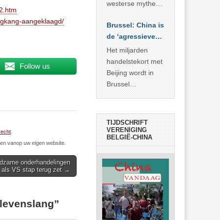
… >> lees meer
westerse mythe of
42.htm
de dagelijkse
ngkang-aangeklaagd/
Brussel: China is
realiteit in China?
de ‘agressieve
schuldige’
Het miljarden
handelstekort met
Follow us
Beijing wordt in
Brussel
voorgesteld als
bewijs van
economische
TIJDSCHRIFT
agressie. In
VERENIGING
echt
.
BELGIË-CHINA
werkelijkheid
n vanop uw eigen website.
verhult die
edzame onderhandelingen
spectaculaire
als VS stap terug zet →
rekensom vooral
de industriële
achterstand die
 levenslang
”
… >> lees meer