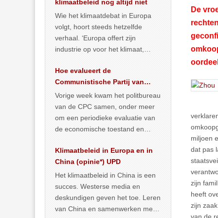
klimaatbeleid nog altijd niet
De vroe
Wie het klimaatdebat in Europa
rechten
volgt, hoort steeds hetzelfde
geconfi
verhaal. ‘Europa offert zijn
omkoop
industrie op voor het klimaat,
terwijl China onder het mom van
oordeel
Hoe evalueert de
vergroening
… >> lees meer
Communistische Partij van
China de economische
Vorige week kwam het politbureau
toestand?
van de CPC samen, onder meer
verklare
om een periodieke evaluatie van
omkoopge
de economische toestand en
miljoen 
politiek te maken. We
dat pas 
Klimaatbeleid in Europa en in
publiceerden
… >> lees meer
staatsvei
China (opinie*) UPD
verantwo
Het klimaatbeleid in China is een
zijn fami
succes. Westerse media en
heeft ov
deskundigen geven het toe. Leren
zijn zaa
van China en samenwerken met
van de r