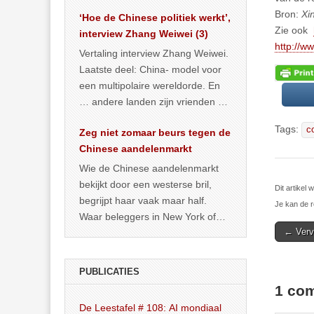
het land dan maar? ‘Dat
Bron:
Xi
‘Hoe de Chinese politiek werkt’,
… >> lees meer
Zie ook
interview Zhang Weiwei (3)
http://w
Vertaling interview Zhang Weiwei.
Laatste deel: China- model voor
een multipolaire wereldorde. En
… andere landen zijn vrienden of
kunnen het worden.
Tags:
c
Zeg niet zomaar beurs tegen de
Chinese aandelenmarkt
Wie de Chinese aandelenmarkt
bekijkt door een westerse bril,
Dit artikel
begrijpt haar vaak maar half.
Je kan de r
Waar beleggers in New York of
Post
← Vervu
Londen vooral kijken naar winst,
navigat
… >> lees meer
PUBLICATIES
1 com
De Leestafel # 108: AI mondiaal