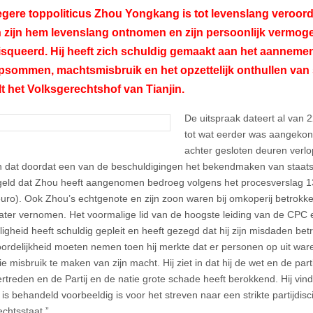
gere toppoliticus Zhou Yongkang is tot levenslang veroordee
 zijn hem levenslang ontnomen en zijn persoonlijk vermoge
squeerd. Hij heeft zich schuldig gemaakt aan het aanneme
sommen, machtsmisbruik en het opzettelijk onthullen van 
t het Volksgerechtshof van Tianjin.
De uitspraak dateert al van 2
tot wat eerder was aangekon
achter gesloten deuren verl
n dat doordat een van de beschuldigingen het bekendmaken van staa
ld dat Zhou heeft aangenomen bedroeg volgens het procesverslag 13
euro). Ook Zhou’s echtgenote en zijn zoon waren bij omkoperij betrokke
later vernomen. Het voormalige lid van de hoogste leiding van de CPC
ligheid heeft schuldig gepleit en heeft gezegd dat hij zijn misdaden betre
ordelijkheid moeten nemen toen hij merkte dat er personen op uit war
lie misbruik te maken van zijn macht. Hij ziet in dat hij de wet en de par
ertreden en de Partij en de natie grote schade heeft berokkend. Hij vi
k is behandeld voorbeeldig is voor het streven naar een strikte partijdi
echtsstaat.”