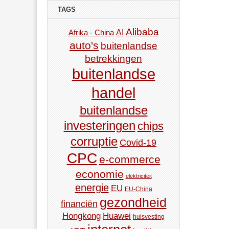
TAGS
Alibaba
AI
Afrika - China
auto's
buitenlandse
betrekkingen
buitenlandse
handel
buitenlandse
investeringen
chips
corruptie
Covid-19
CPC
e-commerce
economie
elektriciteit
energie
EU
EU-China
gezondheid
financiën
Hongkong
Huawei
huisvesting