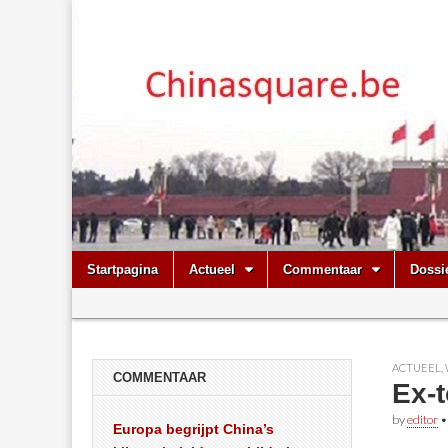
Chinasquare.
Skip
Main
Startpagina
Actueel
Commentaar
Dossi
to
menu
Sub
content
menu
ACTUEEL
,
COMMENTAAR
Ex-
by
editor
Europa begrijpt China’s