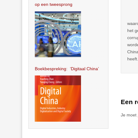
op een tweesprong
waaro
het g
corru
worde
China
heeft
Boekbespreking: ‘Digitaal China’
Een r
Je moet