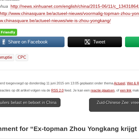
nhua
http://news.xinhuanet.com/english/china/2015-06/11/c_1343186
http://www.chinasquare.be/actueel-nieuws/voormalig-topman-zhou-yo
ww.chinasquare.be/actueel-nieuws/wie-is-zhou-yongkang/
Share on Facebook
Tweet
orruptie
CPC
 werd toegevoegd op donderdag 11 juni 2015 om 13:05 geplaatst onder thema
Actueel
,
Wet & R
eacties op dit artikel volgen via de
RSS 2.0
feed. Je kan een
reactie plaatsen
, of
een link
make
ilers belast en beboet in China
Zuid-Chinese Zee: vre
ion
ment for “
Ex-topman Zhou Yongkang krijgt