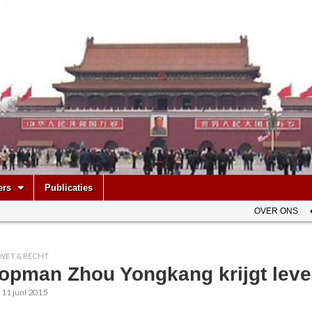
be
ers
Publicaties
OVER ONS
WET & RECHT
topman Zhou Yongkang krijgt lev
•
11 juni 2015