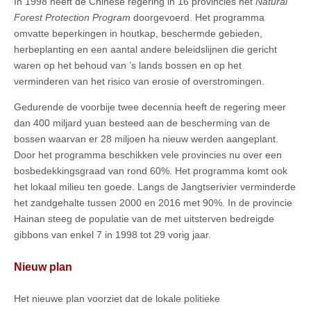
In 1998 heeft de Chinese regering in 16 provincies het
Natural
Forest Protection Program
doorgevoerd. Het programma
omvatte beperkingen in houtkap, beschermde gebieden,
herbeplanting en een aantal andere beleidslijnen die gericht
waren op het behoud van ’s lands bossen en op het
verminderen van het risico van erosie of overstromingen.
Gedurende de voorbije twee decennia heeft de regering meer
dan 400 miljard yuan besteed aan de bescherming van de
bossen waarvan er 28 miljoen ha nieuw werden aangeplant.
Door het programma beschikken vele provincies nu over een
bosbedekkingsgraad van rond 60%. Het programma komt ook
het lokaal milieu ten goede. Langs de Jangtserivier verminderde
het zandgehalte tussen 2000 en 2016 met 90%. In de provincie
Hainan steeg de populatie van de met uitsterven bedreigde
gibbons van enkel 7 in 1998 tot 29 vorig jaar.
Nieuw plan
Het nieuwe plan voorziet dat de lokale politieke