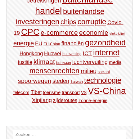
betrekkingen
handel
buitenlandse
investeringen
corruptie
chips
Covid-
CPC
e-commerce
economie
19
elektriciteit
gezondheid
energie
financiën
EU
EU-China
internet
ICT
Hongkong
Huawei
huisvesting
klimaat
luchtvervuiling
justitie
media
luchtvaart
mensenrechten
milieu
sociaal
technologie
spoorwegen
steden
Taiwan
VS-China
Tibet
toerisme
transport
telecom
VS
Xinjiang
zijderoutes
zonne-energie
Zoeken