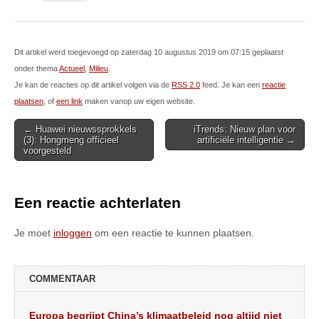
Dit artikel werd toegevoegd op zaterdag 10 augustus 2019 om 07:15 geplaatst
onder thema
Actueel
,
Milieu
.
Je kan de reacties op dit artikel volgen via de
RSS 2.0
feed. Je kan een
reactie
plaatsen
, of
een link
maken vanop uw eigen website.
Post
← Huawei nieuwssprokkels
iTrends: Nieuw plan voor
(3): Hongmeng officieel
artificiële intelligentie →
navigation
voorgesteld
Een reactie achterlaten
Je moet
inloggen
om een reactie te kunnen plaatsen.
COMMENTAAR
Europa begrijpt China’s klimaatbeleid nog altijd niet