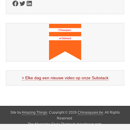
Facebook
Twitter
LinkedIn
> Elke dag een nieuwe video op onze Substack
Site by
Amazing Things
. Copyright © 2026
Chinasquare.be
. All Rights
Reserved.
The Magazine Basic Theme by
bavotasan.com
.