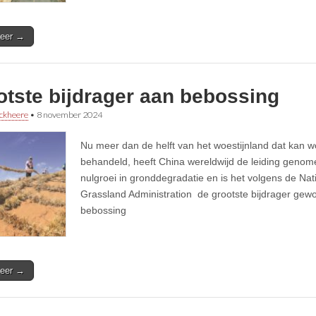
eer →
otste bijdrager aan bebossing
ckheere
•
8 november 2024
Nu meer dan de helft van het woestijnland dat kan 
behandeld, heeft China wereldwijd de leiding genom
nulgroei in gronddegradatie en is het volgens de Nat
Grassland Administration de grootste bijdrager gew
bebossing
eer →