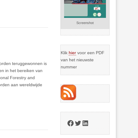
Screenshot
Klik
hier
voor een PDF
van het nieuwste
worden teruggewonnen is
nummer
en in het bereiken van
ional Forestry and
orden aan wereldwijde
Facebook
Twitter
LinkedIn