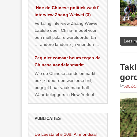
het land dan maar? ‘Dat
‘Hoe de Chinese politiek werkt’,
… >> lees meer
interview Zhang Weiwei (3)
Vertaling interview Zhang Weiwei.
Laatste deel: China- model voor
een multipolaire wereldorde. En
Lees m
… andere landen zijn vrienden of
kunnen het worden.
Zeg niet zomaar beurs tegen de
Tak
Chinese aandelenmarkt
Wie de Chinese aandelenmarkt
gor
bekijkt door een westerse bril,
by
Jan Jon
begrijpt haar vaak maar half.
Waar beleggers in New York of
Londen vooral kijken naar winst,
… >> lees meer
PUBLICATIES
De Leestafel # 108: AI mondiaal