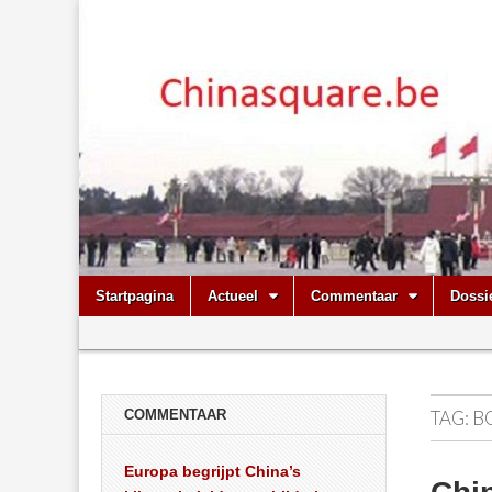
Chinasquare.
Skip
Main
Startpagina
Actueel
Commentaar
Dossi
to
menu
Sub
content
menu
COMMENTAAR
TAG:
B
Europa begrijpt China’s