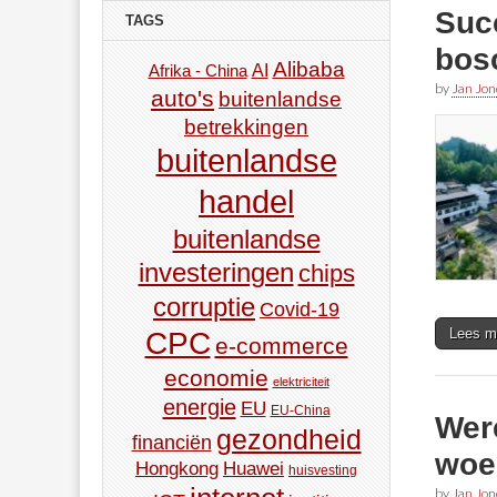
Suc
TAGS
bos
Alibaba
AI
Afrika - China
by
Jan Jon
auto's
buitenlandse
betrekkingen
buitenlandse
handel
buitenlandse
investeringen
chips
corruptie
Covid-19
Lees m
CPC
e-commerce
economie
elektriciteit
energie
EU
EU-China
Were
gezondheid
financiën
woe
Hongkong
Huawei
huisvesting
by
Jan Jon