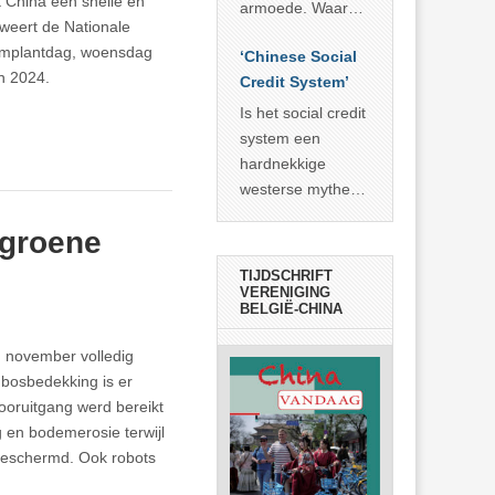
 China een snelle en
economisch
econoom Michael
armoede. Waar
eweert de Nationale
wonder
Roberts. Het laat
China er de
omplantdag, woensdag
zien dat
‘Chinese Social
voorbije veertig
in 2024.
… >> lees meer
Credit System’
jaar in slaagde
meer dan 800
Is het social credit
miljoen mensen
system een
uit de armoede
hardnekkige
… >> lees meer
westerse mythe of
de dagelijkse
 groene
realiteit in China?
TIJDSCHRIFT
VERENIGING
BELGIË-CHINA
d november volledig
bosbedekking is er
ooruitgang werd bereikt
g en bodemerosie terwijl
beschermd. Ook robots