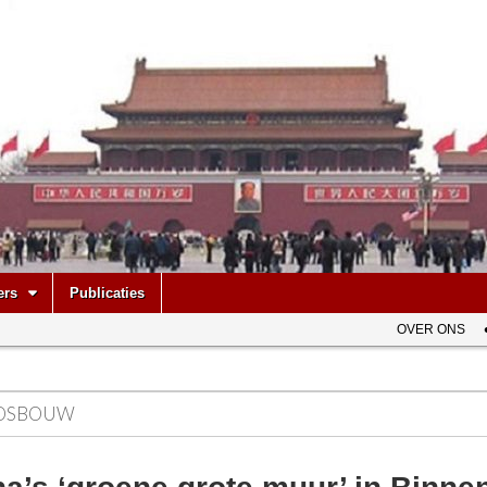
be
ers
Publicaties
OVER ONS
OSBOUW