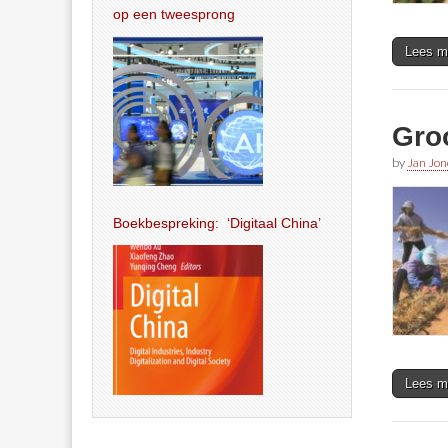
op een tweesprong
Lees m
Gro
by
Jan Jon
Boekbespreking: ‘Digitaal China’
Lees m