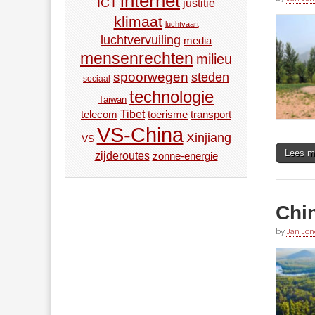
internet
ICT
justitie
klimaat
luchtvaart
luchtvervuiling
media
mensenrechten
milieu
spoorwegen
steden
sociaal
technologie
Taiwan
Tibet
toerisme
transport
telecom
VS-China
Xinjiang
VS
Lees m
zijderoutes
zonne-energie
Chin
by
Jan Jon