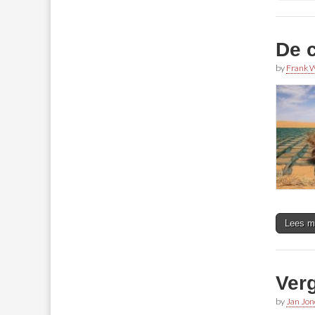
De 
by
Frank W
Lees m
Ver
by
Jan Jon