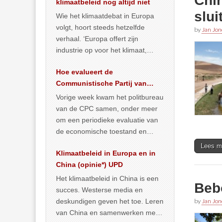
Chin
klimaatbeleid nog altijd niet
slui
Wie het klimaatdebat in Europa
volgt, hoort steeds hetzelfde
by
Jan Jon
verhaal. ‘Europa offert zijn
industrie op voor het klimaat,
terwijl China onder het mom van
Hoe evalueert de
vergroening
… >> lees meer
Communistische Partij van
China de economische
Vorige week kwam het politbureau
situatie?
van de CPC samen, onder meer
om een periodieke evaluatie van
de economische toestand en
politiek te maken. We
Lees m
Klimaatbeleid in Europa en in
publiceerden
… >> lees meer
China (opinie*) UPD
Het klimaatbeleid in China is een
Bebo
succes. Westerse media en
deskundigen geven het toe. Leren
by
Jan Jon
van China en samenwerken met