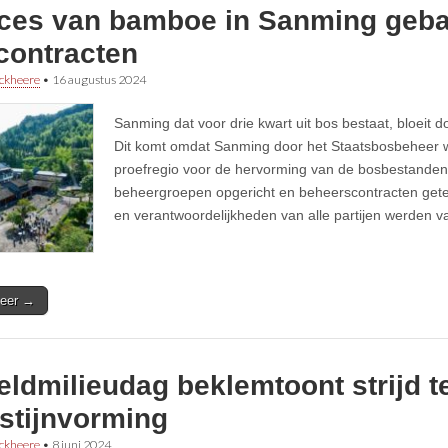
ces van bamboe in Sanming geba
contracten
ckheere
•
16 augustus 2024
Sanming dat voor drie kwart uit bos bestaat, bloeit d
Dit komt omdat Sanming door het Staatsbosbeheer
proefregio voor de hervorming van de bosbestanden
beheergroepen opgericht en beheerscontracten get
en verantwoordelijkheden van alle partijen werden v
eer →
ldmilieudag beklemtoont strijd t
stijnvorming
ckheere
•
8 juni 2024