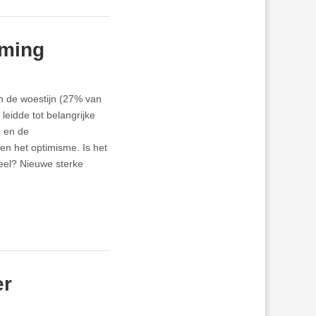
rming
an de woestijn (27% van
leidde tot belangrijke
g en de
n het optimisme. Is het
eel? Nieuwe sterke
er