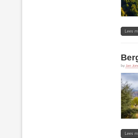
Lees m
Ber
by
Jan Jon
Lees m