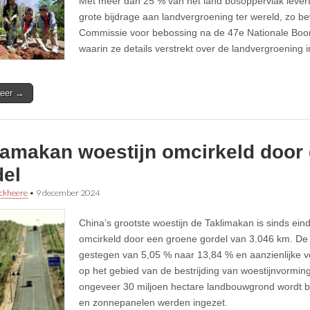
Met meer dan 25 % van het land bosoppervlak levert
grote bijdrage aan landvergroening ter wereld, zo b
Commissie voor bebossing na de 47e Nationale Bo
waarin ze details verstrekt over de landvergroening 
eer →
lamakan woestijn omcirkeld door
del
ckheere
•
9 december 2024
China’s grootste woestijn de Taklimakan is sinds ein
omcirkeld door een groene gordel van 3.046 km. De 
gestegen van 5,05 % naar 13,84 % en aanzienlijke v
op het gebied van de bestrijding van woestijnvormin
ongeveer 30 miljoen hectare landbouwgrond wordt 
en zonnepanelen werden ingezet.