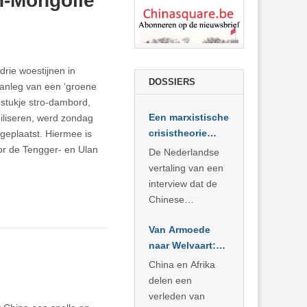
n-Mongolië
drie woestijnen in
DOSSIERS
aanleg van een ‘groene
e stukje stro-dambord,
Een marxistische
iliseren, werd zondag
crisistheorie
geplaatst. Hiermee is
voor vandaag
or de Tengger- en Ulan
De Nederlandse
vertaling van een
interview dat de
Chinese
Academie voor
Van Armoede
Sociale
naar Welvaart:
Wetenschappen
Wat Afrika kan
afnam van de
China en Afrika
leren van
Britse
delen een
China’s
marxistische
verleden van