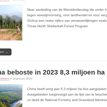
Naar aanleiding van de Wereldmilieudag die onder he
tegen woestijnvorming, voor landherstel en voor verg
Xinhua een reeks cijfers van verwezenlijkingen zoals
Three-North Shelterbelt Forest Program
eer →
a beboste in 2023 8,3 miljoen ha
ckheere
•
26 januari 2024
China heeft vorig jaar 8,3 miljoen ha bos aangeplant
drasgebieden toegevoegd aan de lijst van te besch
zo deelt de National Forestry and Grassland Adminis