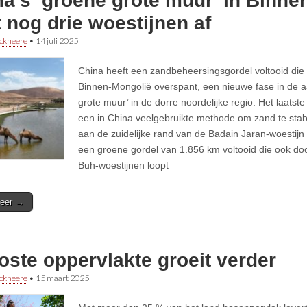
a’s ‘groene grote muur’ in Binne
t nog drie woestijnen af
ckheere
•
14 juli 2025
China heeft een zandbeheersingsgordel voltooid die 
Binnen-Mongolië overspant, een nieuwe fase in de 
grote muur’ in de dorre noordelijke regio. Het laatst
een in China veelgebruikte methode om zand te stab
aan de zuidelijke rand van de Badain Jaran-woestijn 
een groene gordel van 1.856 km voltooid die ook do
Buh-woestijnen loopt
eer →
ste oppervlakte groeit verder
ckheere
•
15 maart 2025