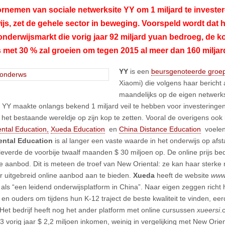
rnemen van sociale netwerksite YY om 1 miljard te invester
js, zet de gehele sector in beweging. Voorspeld wordt dat 
onderwijsmarkt die vorig jaar 92 miljard yuan bedroeg, de 
ks met 30 % zal groeien om tegen 2015 al meer dan 160 miljar
YY
is een
beursgenoteerde groe
Xiaomi) die volgens haar beric
maandelijks op de eigen netwerks
. YY maakte onlangs bekend 1 miljard veil te hebben voor investeringen
gt het bestaande wereldje op zijn kop te zetten. Vooral de overigens oo
ntal Education,
Xueda Education
en
China Distance Education
voelen 
ental Education
is al langer een vaste waarde in het onderwijs op afs
 leverde de voorbije twaalf maanden $ 30 miljoen op. De online prijs be
ine aanbod. Dit is meteen de troef van New Oriental: ze kan haar sterk
 uitgebreid online aanbod aan te bieden.
Xueda
heeft de website
www
t als “een leidend onderwijsplatform in China”. Naar eigen zeggen richt 
 en ouders om tijdens hun K-12 traject de beste kwaliteit te vinden, eer
 Het bedrijf heeft nog het ander platform met online cursussen
xueersi
.
Q3 vorig jaar $ 2,2 miljoen inkomen, weinig in vergelijking met New Orie