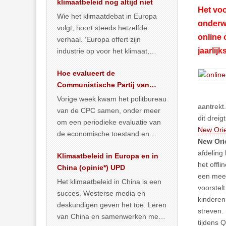
klimaatbeleid nog altijd niet
Het voo
Wie het klimaatdebat in Europa
onderwi
volgt, hoort steeds hetzelfde
online 
verhaal. ‘Europa offert zijn
jaarlij
industrie op voor het klimaat,
terwijl China onder het mom van
Hoe evalueert de
vergroening
… >> lees meer
Communistische Partij van
China de economische
Vorige week kwam het politbureau
aantrekt
situatie?
van de CPC samen, onder meer
dit drei
om een periodieke evaluatie van
New Orie
de economische toestand en
New Ori
politiek te maken. We
afdeling
Klimaatbeleid in Europa en in
publiceerden
… >> lees meer
het offl
China (opinie*) UPD
een meer
Het klimaatbeleid in China is een
voorstel
succes. Westerse media en
kinderen
deskundigen geven het toe. Leren
streven.
van China en samenwerken met
tijdens 