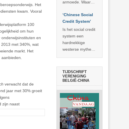
economisch
econoom Michael
armoede. Waar
 beroepsonderwijs. Het
wonder
Roberts. Het laat
China er de
ediensten kwam. Vooral
zien dat
‘Chinese Social
voorbije veertig
… >> lees meer
Credit System’
jaar in slaagde
derwijsplatform 100
meer dan 800
Is het social credit
ogelijkheid om hun
miljoen mensen
system een
 onderwijsinstituten en
uit de armoede
hardnekkige
er 2013 met 340%, wat
… >> lees meer
westerse mythe of
oeiende markt. Het
de dagelijkse
n aanbieden.
realiteit in China?
TIJDSCHRIFT
VERENIGING
BELGIË-CHINA
ch
verwacht dat de
end jaar met 30% groeit
lgens
 zijn naast