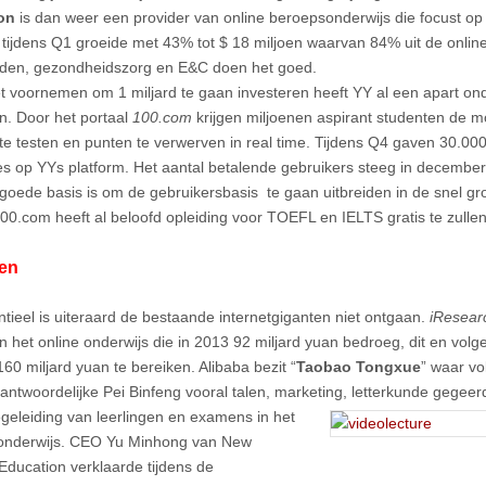
on
is dan weer een provider van online beroepsonderwijs die focust op
tijdens Q1 groeide met 43% tot $ 18 miljoen waarvan 84% uit de onlin
den, gezondheidszorg en E&C doen het goed.
t voornemen om 1 miljard te gaan investeren heeft YY al een apart on
n. Door het portaal
100.com
krijgen miljoenen aspirant studenten de m
 te testen en punten te verwerven in real time. Tijdens Q4 gaven 30.000
les op YYs platform. Het aantal betalende gebruikers steeg in decemb
goede basis is om de gebruikersbasis te gaan uitbreiden in de snel gr
100.com heeft al beloofd opleiding voor TOEFL en IELTS gratis te zulle
en
ntieel is uiteraard de bestaande internetgiganten niet ontgaan.
iResear
n het online onderwijs die in 2013 92 miljard yuan bedroeg, dit en volg
60 miljard yuan te bereiken. Alibaba bezit “
Taobao Tongxue
” waar vo
antwoordelijke Pei Binfeng vooral talen, marketing, letterkunde gegeerd
geleiding van leerlingen en examens in het
onderwijs. CEO Yu Minhong van New
 Education verklaarde tijdens de