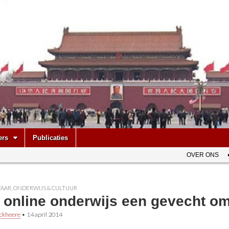
be
ers
Publicaties
OVER ONS
AAR
,
ONDERWIJS & CULTUUR
 online onderwijs een gevecht om
ckheere
•
14 april 2014