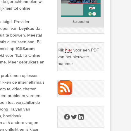
n de geruchtenmolen wil
jkheid tot online
etuigd. Provider
Screenshot
pkopen van
Leyikao
dat
” uit te bouwen. Meestal
atis cursussen aan. Bij
eenschap
9158.com
Klik
hier
voor een PDF
ekt voor “IELTS Online
van het nieuwste
lame. Meer gebruikers en
nummer
he problemen oplossen
chikken
de internetfirma’s
 om te video chatten.
n een probleem vormen.
een test verschillende
r Gong Haiyan van
Facebook
Twitter
LinkedIn
, hoofdstuk,
en al 5 andere vragen
n ontluikt en is klaar