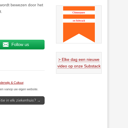
. wordt bewezen door het
t.
Follow us
> Elke dag een nieuwe
video op onze Substack
derwijs & Cultuur
.
n vanop uw eigen website.
itie in elk ziekenhuis? →