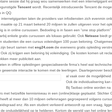
taire sessie dat hij graag wou samenwerken met een internetgigant e
egunstigde
Tencent
wordt. Recentelijk introduceerde Tencent de mogeli
s in QQ.
 internetgiganten laten de providers van infodiensten zich evenmin onb
maakte op 21 maart bekend 20 miljoen te zullen uitgeven voor het o
vig is in online cursussen. Bedoeling is in fasen een “one stop platform
arbij enkele gratis cursussen als lokaas gebruikt. Ook
Netease
biedt gr
en studenten die een cursus voleindigen 100 yuan beloning. Chatgem
 zijn beurt samen met
eng24.com
die eveneens gratis opleiding verstr
 Ook zij krijgen een beloning bij voleindiging. De kosten komen uit rec
rekken meer publiciteit aan.
ten in offline opleidingen gespecialiseerde firma’s heel wat technisc
e gewenste interactie te komen met de leerlingen. Daartegenover bes
al vaak over de mogelijkheid
Ook de individualisering ka
Bij Taobao online worden na 
rs met hetzelfde kennisniveau in een (online)klasje geplaatst. Stichte
heeft al meer dan 10 miljoen oefenvragen gegroepeerd volgens cursus
heidsgraad enz. Als een student verkeerd antwoordt op een vraag, ligg
 de onduidelijkheid op te helderen. Kortom de wereld van het online lere