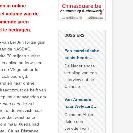
en in online
het volume van de
komende jaren
d te bedragen.
DOSSIERS
p
van Lei Jun (blitse gsm
ht aan de NASDAQ
Een marxistische
ite 70 miljoen surfers
crisistheorie
 in online onderwijs en
voor vandaag
De Nederlandse
k in de VS genoteerde
vertaling van een
zich bedreigd.
interview dat de
tand en haar online
Chinese
draagt zowat de helft van
Academie voor
e reputatie aanwenden om
Van Armoede
Sociale
.eduu.com
die zich
naar Welvaart:
Wetenschappen
het onderwijs zich naar
Wat Afrika kan
afnam van de
China en Afrika
der dan winst na te
leren van
Britse
delen een
com maar Xueda had
China’s
marxistische
verleden van
ntal.
China Distance