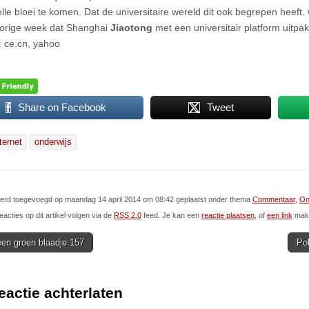
olle bloei te komen. Dat de universitaire wereld dit ook begrepen heeft
orige week dat Shanghai
Jiaotong
met een universitair platform uitpak
 ce.cn, yahoo
Share on Facebook
Tweet
ternet
onderwijs
 werd toegevoegd op maandag 14 april 2014 om 08:42 geplaatst onder thema
Commentaar
,
On
eacties op dit artikel volgen via de
RSS 2.0
feed. Je kan een
reactie plaatsen
, of
een link
make
en groen blaadje 157
Pol
ion
eactie achterlaten