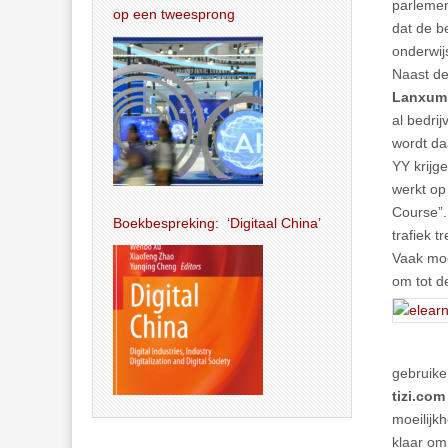
parlemen
op een tweesprong
dat de b
onderwij
Naast de
Lanxum
al bedrij
wordt da
YY krijg
werkt op
Course”.
Boekbespreking: ‘Digitaal China’
trafiek t
Vaak moe
om tot d
gebruike
tizi.com
moeilijk
klaar om