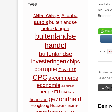
om tot v
TAGS
nieuws v
Alibaba
AI
Bronnen:
Afrika - China
auto's
buitenlandse
betrekkingen
buitenlandse
handel
Tags:
in
buitenlandse
investeringen
chips
corruptie
Covid-19
Dit artikel
CPC
e-commerce
Je kan de r
economie
elektriciteit
Post
← Op e
energie
EU
EU-China
navigat
gezondheid
financiën
Een r
Hongkong
Huawei
huisvesting