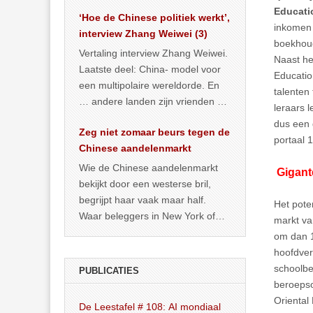
het land dan maar? ‘Dat
Educati
‘Hoe de Chinese politiek werkt’,
… >> lees meer
inkomen 
interview Zhang Weiwei (3)
boekhou
Vertaling interview Zhang Weiwei.
Naast he
Laatste deel: China- model voor
Educatio
een multipolaire wereldorde. En
talenten
… andere landen zijn vrienden of
leraars 
kunnen het worden.
dus een 
Zeg niet zomaar beurs tegen de
portaal 
Chinese aandelenmarkt
Wie de Chinese aandelenmarkt
Gigant
bekijkt door een westerse bril,
begrijpt haar vaak maar half.
Het pote
Waar beleggers in New York of
markt va
Londen vooral kijken naar winst,
om dan 1
… >> lees meer
hoofdver
schoolbe
PUBLICATIES
beroeps
Oriental
De Leestafel # 108: AI mondiaal