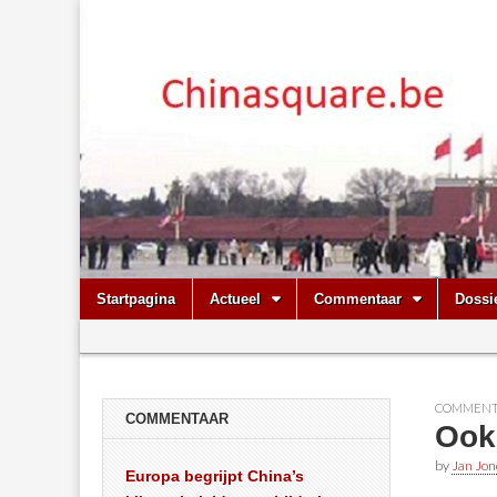
Chinasquare.
Skip
Main
Startpagina
Actueel
Commentaar
Dossi
to
menu
Sub
content
menu
COMMENT
COMMENTAAR
Ook
by
Jan Jon
Europa begrijpt China’s