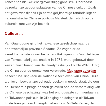
Tencent en nieuwe-energievoertuiggigant BYD. Daarnaast
bezoeken ze geboorteplaatsen van de Chinese cultuur. Zoals
het geval was tijdens zijn eerste gelijkaardige rondreis legt de
nationalistische Chinese politicus Ma sterk de nadruk op de
culturele kant van zijn bezoek.
Cultuur …
Van Guangdong ging het Taiwanese gezelschap naar de
noordwestelijke provincie Shaanxi. Ze zagen er de
wereldberoemde iconische Terracottakrijgers in Xi’an. Het leger
van Terracottakrijgers, ontdekt in 1974, werd gebouwd door
keizer Qinshihuang van de Qin-dynastie (221 v.Chr.-207 v.Chr.),
die China voor de eerste keer verenigde.
Afgelopen zaterdag
bezocht Ma Ying-jeou de Nationale Archieven van China. Deze
archieven bewaart zoveel oude boeken in goede staat, die een
onuitwisbare bijdrage hebben geleverd aan de verspreiding van
de Chinese beschaving’, was het enthousiaste commentaar van
de Taiwanese politicus. In Xi’an ging de delegatie uit Taiwan
hulde brengen aan Huangdi, bekend als
de Gele Keizer
, de