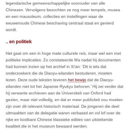
legendarische gemeenschappelijke voorouder van alle
Chinezen. Vervolgens bezochten ze nog meer tempels, musea
en een mausoleum, collecties en instellingen waar de
eeuwenoude Chinese beschaving centraal staat en gevierd
wordt.
.. en politiek
Het gaat om een in hoge mate culturele reis, maar wel een met
politieke implicaties. Zo constateerde Ma nadat hij documenten
had kunnen inzien op het archief in Xi’an: ‘Dit is iets dat
onderzoekers die de Diaoyu-eilanden bestuderen, moeten
lezen. Deze oude teksten leveren
het bewijs
dat de Diaoyu-
eilanden niet tot het Japanse Ryukyu behoren.’ Hij zei verder dat
hij verwante archieven aan de Universiteit van Oxford had
gezien, maar niet volledig, en dat er meer publiciteit zou moeten
zijn over dit relevant historisch materiaal. De jongeren die deel
uitmaakten van de delegatie waren verbaasd en vol lof over de
rijke en kostbare Chinese klassieke edities van uitstekende
kwaliteit die in het museum bewaard werden.