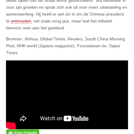
beide zijden van de Straat wordt gestimuleerd’. Ma bedankte Xi
voor zijn groeten en sprak zich ook uit voor meer uitwisseling en
samenwerking. Hij heeft er wel zin in om de Chinese president
te
ontmoeten
, net zoals vorig jaar, maar laat het initiatief
hiervoor over aan het gastland.
Bronnen:
Xinhua, Global Times, Reuters, South China Morning
Post
,
NHK world
(Japans magazine),
Focustaiwan.tw
,
Taipei
Times