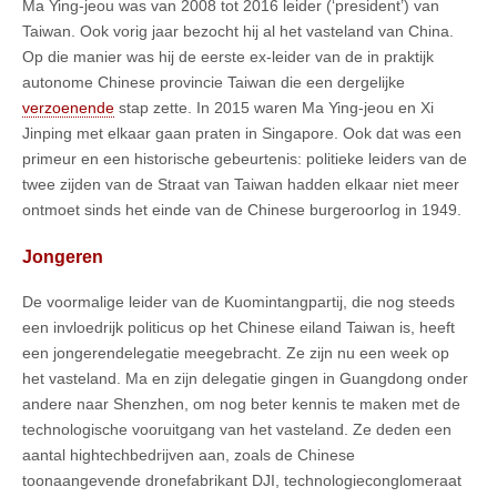
Ma Ying-jeou was van 2008 tot 2016 leider (‘president’) van
Taiwan. Ook vorig jaar bezocht hij al het vasteland van China.
Op die manier was hij de eerste ex-leider van de in praktijk
autonome Chinese provincie Taiwan die een dergelijke
verzoenende
stap zette. In 2015 waren Ma Ying-jeou en Xi
Jinping met elkaar gaan praten in Singapore. Ook dat was een
primeur en een historische gebeurtenis: politieke leiders van de
twee zijden van de Straat van Taiwan hadden elkaar niet meer
ontmoet sinds het einde van de Chinese burgeroorlog in 1949.
Jongeren
De voormalige leider van de Kuomintangpartij, die nog steeds
een invloedrijk politicus op het Chinese eiland Taiwan is, heeft
een jongerendelegatie meegebracht. Ze zijn nu een week op
het vasteland. Ma en zijn delegatie gingen in Guangdong onder
andere naar Shenzhen, om nog beter kennis te maken met de
technologische vooruitgang van het vasteland. Ze deden een
aantal hightechbedrijven aan, zoals de Chinese
toonaangevende dronefabrikant DJI, technologieconglomeraat