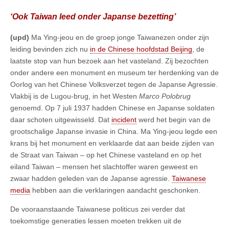
‘Ook Taiwan leed onder Japanse bezetting’
(upd)
Ma Ying-jeou en de groep jonge Taiwanezen onder zijn
leiding bevinden zich nu
in de Chinese hoofdstad Beijing
, de
laatste stop van hun bezoek aan het vasteland. Zij bezochten
onder andere een monument en museum ter herdenking van de
Oorlog van het Chinese Volksverzet tegen de Japanse Agressie.
Vlakbij is de Lugou-brug, in het Westen
Marco Polobrug
genoemd. Op 7 juli 1937 hadden Chinese en Japanse soldaten
daar schoten uitgewisseld. Dat
incident
werd het begin van de
grootschalige Japanse invasie in China. Ma Ying-jeou legde een
krans bij het monument en verklaarde dat aan beide zijden van
de Straat van Taiwan – op het Chinese vasteland en op het
eiland Taiwan – mensen het slachtoffer waren geweest en
zwaar hadden geleden van de Japanse agressie.
Taiwanese
media
hebben aan die verklaringen aandacht geschonken.
De vooraanstaande Taiwanese politicus zei verder dat
toekomstige generaties lessen moeten trekken uit de