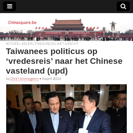
Chinasquare.be
ACTUEEL
,
BELEID
,
STAD & REGIO
,
WET & RECHT
Taiwanees politicus op
‘vredesreis’ naar het Chinese
vasteland (upd)
by
Dirk Nimmegeers
•
8 april 2024