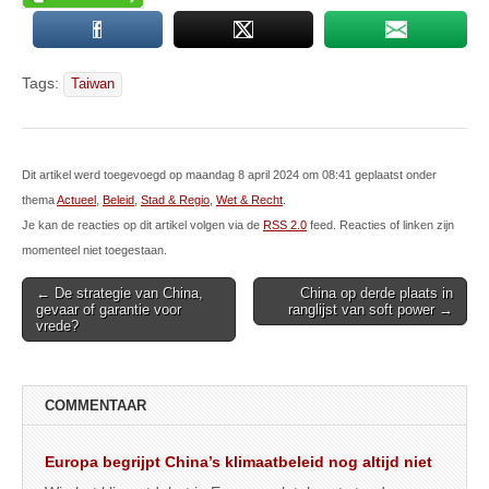
Tags:
Taiwan
Dit artikel werd toegevoegd op maandag 8 april 2024 om 08:41 geplaatst onder
thema
Actueel
,
Beleid
,
Stad & Regio
,
Wet & Recht
.
Je kan de reacties op dit artikel volgen via de
RSS 2.0
feed. Reacties of linken zijn
momenteel niet toegestaan.
Post
← De strategie van China,
China op derde plaats in
gevaar of garantie voor
ranglijst van soft power →
navigation
vrede?
COMMENTAAR
Europa begrijpt China’s klimaatbeleid nog altijd niet