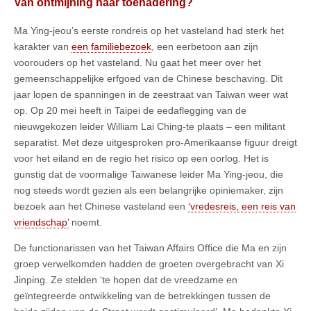
Van ontmijning naar toenadering?
Ma Ying-jeou’s eerste rondreis op het vasteland had sterk het
karakter van
een familiebezoek
, een eerbetoon aan zijn
voorouders op het vasteland. Nu gaat het meer over het
gemeenschappelijke erfgoed van de Chinese beschaving. Dit
jaar lopen de spanningen in de zeestraat van Taiwan weer wat
op. Op 20 mei heeft in Taipei de eedaflegging van de
nieuwgekozen leider William Lai Ching-te plaats – een militant
separatist. Met deze uitgesproken pro-Amerikaanse figuur dreigt
voor het eiland en de regio het risico op een oorlog. Het is
gunstig dat de voormalige Taiwanese leider Ma Ying-jeou, die
nog steeds wordt gezien als een belangrijke opiniemaker, zijn
bezoek aan het Chinese vasteland een
‘vredesreis, een reis van
vriendschap’
noemt.
De functionarissen van het Taiwan Affairs Office die Ma en zijn
groep verwelkomden hadden de groeten overgebracht van Xi
Jinping. Ze stelden ‘te hopen dat de vreedzame en
geïntegreerde ontwikkeling van de betrekkingen tussen de