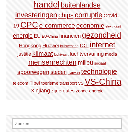
handel
buitenlandse
investeringen
corruptie
chips
Covid-
CPC
e-commerce
economie
19
elektriciteit
gezondheid
energie
financiën
EU
EU-China
internet
ICT
Hongkong
Huawei
huisvesting
klimaat
luchtvervuiling
justitie
media
luchtvaart
mensenrechten
milieu
sociaal
technologie
spoorwegen
steden
Taiwan
VS-China
Tibet
toerisme
transport
telecom
VS
Xinjiang
zijderoutes
zonne-energie
Zoeken
naar: