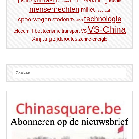
klimaat
luchtvervuiling
justitie
media
luchtvaart
mensenrechten
milieu
sociaal
technologie
spoorwegen
steden
Taiwan
VS-China
Tibet
toerisme
transport
telecom
VS
Xinjiang
zijderoutes
zonne-energie
Zoeken
naar: