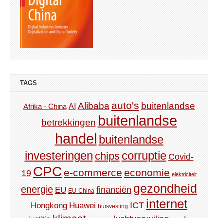
TAGS
auto's
Alibaba
buitenlandse
AI
Afrika - China
buitenlandse
betrekkingen
handel
buitenlandse
investeringen
corruptie
chips
Covid-
CPC
e-commerce
economie
19
elektriciteit
gezondheid
energie
financiën
EU
EU-China
internet
ICT
Hongkong
Huawei
huisvesting