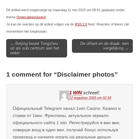
Dit artikel werd toegevoegd op maandag 11 mei 2015 om 08:41 geplaatst onder
thema
Ongecategoriseerd
.
Je kan de reacties op dit artikel volgen via de
RSS 2.0
feed. Reacties of linken zijn
momenteel niet toegestaan.
Post
← Beijing bouwt Tongzhou
De olifant en de draak: een
uit als sub centrum aan het
vergelijking →
navigation
water
1 comment for “
Disclaimer photos
”
1 WIN
schreef:
12 augustus 2025 om 02:18
Официальный Telegram канал 1win Casinо. Казинo и
ставки от 1вин. Фриспины, актуальное зеркало
официального сайта 1 win. Регистрируйся в ван вин,
соверши вход в один вин, получай бонус используя
промокод и начните играть на реальные деньги.