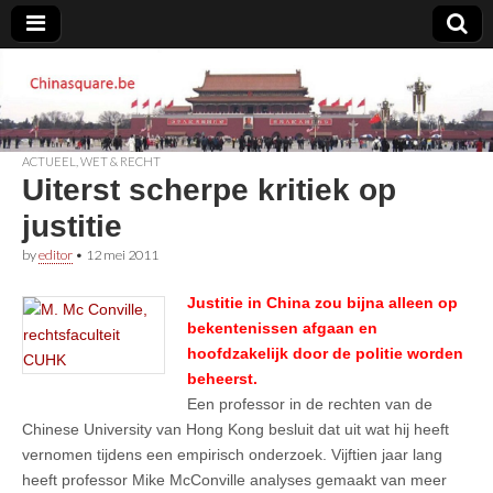
Chinasquare.be
ACTUEEL
,
WET & RECHT
Uiterst scherpe kritiek op
justitie
by
editor
•
12 mei 2011
Justitie in China zou bijna alleen op
bekentenissen afgaan en
hoofdzakelijk door de politie worden
beheerst.
Een professor in de rechten van de
Chinese University van Hong Kong besluit dat uit wat hij heeft
vernomen tijdens een empirisch onderzoek. Vijftien jaar lang
heeft professor Mike McConville analyses gemaakt van meer