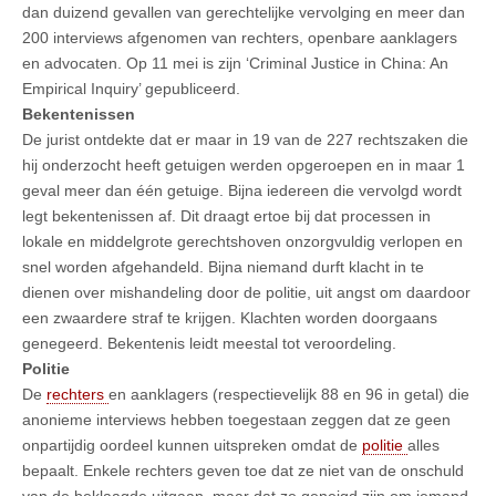
dan duizend gevallen van gerechtelijke vervolging en meer dan
200 interviews afgenomen van rechters, openbare aanklagers
en advocaten. Op 11 mei is zijn ‘Criminal Justice in China: An
Empirical Inquiry’ gepubliceerd.
Bekentenissen
De jurist ontdekte dat er maar in 19 van de 227 rechtszaken die
hij onderzocht heeft getuigen werden opgeroepen en in maar 1
geval meer dan één getuige. Bijna iedereen die vervolgd wordt
legt bekentenissen af. Dit draagt ertoe bij dat processen in
lokale en middelgrote gerechtshoven onzorgvuldig verlopen en
snel worden afgehandeld. Bijna niemand durft klacht in te
dienen over mishandeling door de politie, uit angst om daardoor
een zwaardere straf te krijgen. Klachten worden doorgaans
genegeerd. Bekentenis leidt meestal tot veroordeling.
Politie
De
rechters
en aanklagers (respectievelijk 88 en 96 in getal) die
anonieme interviews hebben toegestaan zeggen dat ze geen
onpartijdig oordeel kunnen uitspreken omdat de
politie
alles
bepaalt. Enkele rechters geven toe dat ze niet van de onschuld
van de beklaagde uitgaan, maar dat ze geneigd zijn om iemand