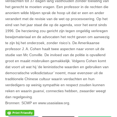
verdachten tot 37 dagen lang vasthouden zonder toelating van
het gerecht te moeten vragen. Een professor in de rechten die
anoniem wilde blijven sprak de hoop uit dat er een en ander
verandert met de revisie van de wet op procesvoering. Op het
eind van het jaar staat die op de agenda, voor het eerst sinds
1996. De herziening zou gericht zijn tegen ongeldig verkregen
bewijsmateriaal en de advocaten het recht geven om aanwezig
te zijn bij het onderzoek, zonder risico’s. De Amerikaanse
professor J. A. Cohen haalt twee aspecten naar voren uit de
studie van Mc Conville. De invloed van de politie is opvallend
groot en maakt misbruiken gemakkelijk. Volgens Cohen komt
dat voort uit wat hij ‘de leninistische waarden en gebruiken van
democratische volksdictatuur’ noemt, maar evenzeer uit de
traditionele Chinese cultuur waarin verdachten en hun
verdedigers op weinig sympathie en respect zouden kunnen
reken en waarin
guanxi
, connecties hebben, zwaarder weegt
dan regelgeving.
Bronnen: SCMP en www.usasialaw.org.