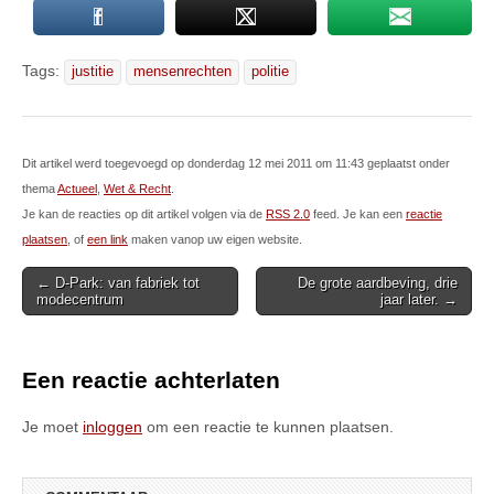
Tags:
justitie
mensenrechten
politie
Dit artikel werd toegevoegd op donderdag 12 mei 2011 om 11:43 geplaatst onder
thema
Actueel
,
Wet & Recht
.
Je kan de reacties op dit artikel volgen via de
RSS 2.0
feed. Je kan een
reactie
plaatsen
, of
een link
maken vanop uw eigen website.
Post
← D-Park: van fabriek tot
De grote aardbeving, drie
modecentrum
jaar later. →
navigation
Een reactie achterlaten
Je moet
inloggen
om een reactie te kunnen plaatsen.