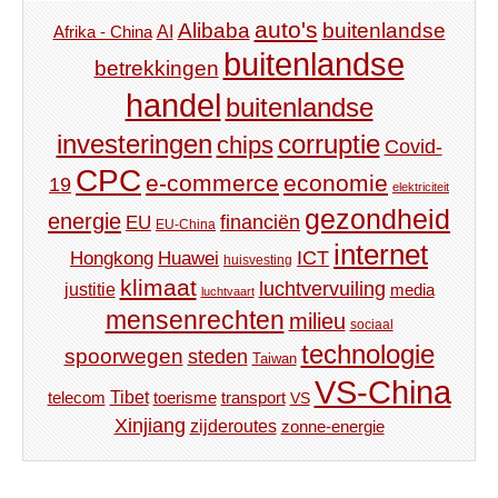
auto's
Alibaba
buitenlandse
AI
Afrika - China
buitenlandse
betrekkingen
handel
buitenlandse
investeringen
corruptie
chips
Covid-
CPC
e-commerce
economie
19
elektriciteit
gezondheid
energie
financiën
EU
EU-China
internet
ICT
Hongkong
Huawei
huisvesting
klimaat
luchtvervuiling
justitie
media
luchtvaart
mensenrechten
milieu
sociaal
technologie
spoorwegen
steden
Taiwan
VS-China
Tibet
toerisme
transport
telecom
VS
Xinjiang
zijderoutes
zonne-energie