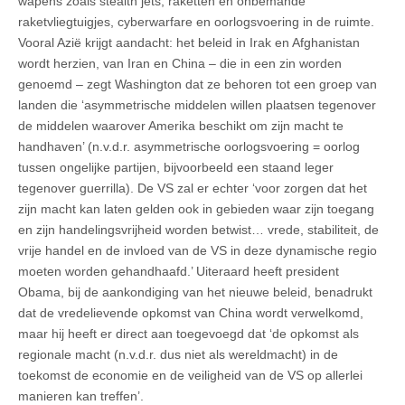
wapens zoals stealth jets, raketten en onbemande
raketvliegtuigjes, cyberwarfare en oorlogsvoering in de ruimte.
Vooral Azië krijgt aandacht: het beleid in Irak en Afghanistan
wordt herzien, van Iran en China – die in een zin worden
genoemd – zegt Washington dat ze behoren tot een groep van
landen die ‘asymmetrische middelen willen plaatsen tegenover
de middelen waarover Amerika beschikt om zijn macht te
handhaven’ (n.v.d.r. asymmetrische oorlogsvoering = oorlog
tussen ongelijke partijen, bijvoorbeeld een staand leger
tegenover guerrilla). De VS zal er echter ‘voor zorgen dat het
zijn macht kan laten gelden ook in gebieden waar zijn toegang
en zijn handelingsvrijheid worden betwist… vrede, stabiliteit, de
vrije handel en de invloed van de VS in deze dynamische regio
moeten worden gehandhaafd.’ Uiteraard heeft president
Obama, bij de aankondiging van het nieuwe beleid, benadrukt
dat de vredelievende opkomst van China wordt verwelkomd,
maar hij heeft er direct aan toegevoegd dat ‘de opkomst als
regionale macht (n.v.d.r. dus niet als wereldmacht) in de
toekomst de economie en de veiligheid van de VS op allerlei
manieren kan treffen’.