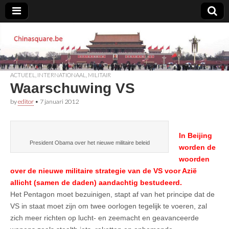
Chinasquare.be
ACTUEEL
,
INTERNATIONAAL
,
MILITAIR
Waarschuwing VS
by
editor
•
7 januari 2012
In Beijing
President Obama over het nieuwe militaire beleid
worden de
woorden
over de nieuwe militaire strategie van de VS voor Azië
allicht (samen de daden) aandachtig bestudeerd.
Het Pentagon moet bezuinigen, stapt af van het principe dat de
VS in staat moet zijn om twee oorlogen tegelijk te voeren, zal
zich meer richten op lucht- en zeemacht en geavanceerde