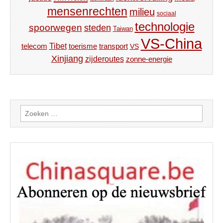
mensenrechten
milieu
sociaal
technologie
spoorwegen
steden
Taiwan
VS-China
Tibet
toerisme
transport
telecom
VS
Xinjiang
zijderoutes
zonne-energie
Zoeken
naar: