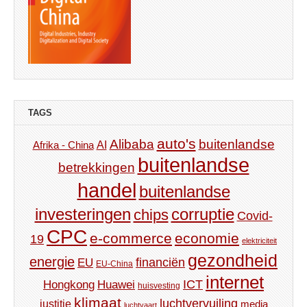
TAGS
auto's
Alibaba
buitenlandse
AI
Afrika - China
buitenlandse
betrekkingen
handel
buitenlandse
investeringen
corruptie
chips
Covid-
CPC
e-commerce
economie
19
elektriciteit
gezondheid
energie
financiën
EU
EU-China
internet
ICT
Hongkong
Huawei
huisvesting
klimaat
luchtvervuiling
justitie
media
luchtvaart