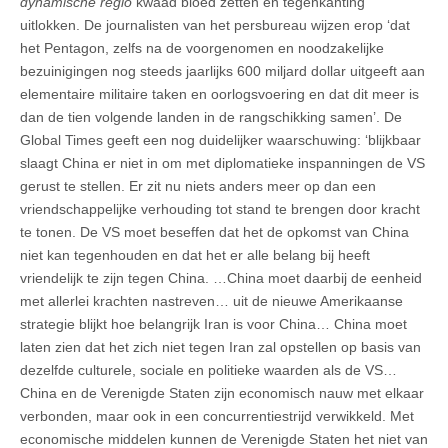
dynamische regio
kwaad bloed zetten en tegenkanting
uitlokken. De journalisten van het persbureau wijzen erop ‘dat
het Pentagon, zelfs na de voorgenomen en noodzakelijke
bezuinigingen nog steeds jaarlijks 600 miljard dollar uitgeeft aan
elementaire militaire taken en oorlogsvoering en dat dit meer is
dan de tien volgende landen in de rangschikking samen’. De
Global Times geeft een nog duidelijker waarschuwing: ‘blijkbaar
slaagt China er niet in om met diplomatieke inspanningen de VS
gerust te stellen. Er zit nu niets anders meer op dan een
vriendschappelijke verhouding tot stand te brengen door kracht
te tonen. De VS moet beseffen dat het de opkomst van China
niet kan tegenhouden en dat het er alle belang bij heeft
vriendelijk te zijn tegen China. …China moet daarbij de eenheid
met allerlei krachten nastreven… uit de nieuwe Amerikaanse
strategie blijkt hoe belangrijk Iran is voor China… China moet
laten zien dat het zich niet tegen Iran zal opstellen op basis van
dezelfde culturele, sociale en politieke waarden als de VS…
China en de Verenigde Staten zijn economisch nauw met elkaar
verbonden, maar ook in een concurrentiestrijd verwikkeld. Met
economische middelen kunnen de Verenigde Staten het niet van