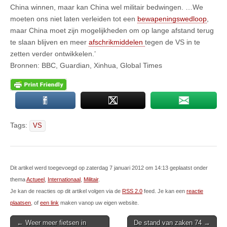
China winnen, maar kan China wel militair bedwingen. …We
moeten ons niet laten verleiden tot een
bewapeningswedloop
,
maar China moet zijn mogelijkheden om op lange afstand terug
te slaan blijven en meer
afschrikmiddelen
tegen de VS in te
zetten verder ontwikkelen.’
Bronnen: BBC, Guardian, Xinhua, Global Times
Tags:
VS
Dit artikel werd toegevoegd op zaterdag 7 januari 2012 om 14:13 geplaatst onder
thema
Actueel
,
Internationaal
,
Militair
.
Je kan de reacties op dit artikel volgen via de
RSS 2.0
feed. Je kan een
reactie
plaatsen
, of
een link
maken vanop uw eigen website.
Post
← Weer meer fietsen in
De stand van zaken 74 →