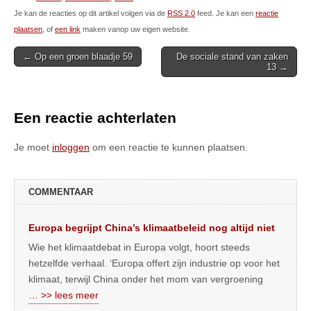
Je kan de reacties op dit artikel volgen via de
RSS 2.0
feed. Je kan een
reactie
plaatsen
, of
een link
maken vanop uw eigen website.
Post
← Op een groen blaadje 59
De sociale stand van zaken
13 →
navigation
Een reactie achterlaten
Je moet
inloggen
om een reactie te kunnen plaatsen.
COMMENTAAR
Europa begrijpt China’s klimaatbeleid nog altijd niet
Wie het klimaatdebat in Europa volgt, hoort steeds
hetzelfde verhaal. ‘Europa offert zijn industrie op voor het
klimaat, terwijl China onder het mom van vergroening
… >> lees meer