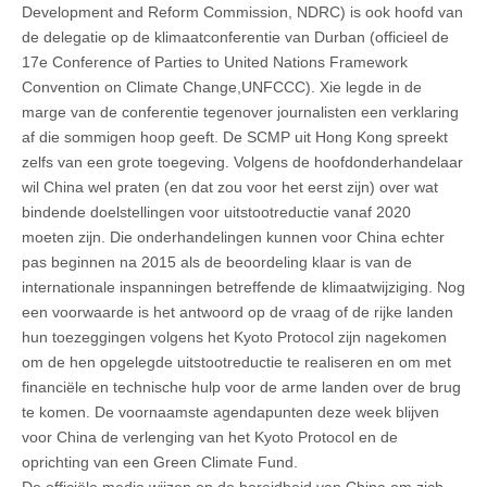
Development and Reform Commission, NDRC) is ook hoofd van
de delegatie op de klimaatconferentie van Durban (officieel de
17e Conference of Parties to United Nations Framework
Convention on Climate Change,UNFCCC). Xie legde in de
marge van de conferentie tegenover journalisten een verklaring
af die sommigen hoop geeft. De SCMP uit Hong Kong spreekt
zelfs van een grote toegeving. Volgens de hoofdonderhandelaar
wil China wel praten (en dat zou voor het eerst zijn) over wat
bindende doelstellingen voor uitstootreductie vanaf 2020
moeten zijn. Die onderhandelingen kunnen voor China echter
pas beginnen na 2015 als de beoordeling klaar is van de
internationale inspanningen betreffende de klimaatwijziging. Nog
een voorwaarde is het antwoord op de vraag of de rijke landen
hun toezeggingen volgens het Kyoto Protocol zijn nagekomen
om de hen opgelegde uitstootreductie te realiseren en om met
financiële en technische hulp voor de arme landen over de brug
te komen. De voornaamste agendapunten deze week blijven
voor China de verlenging van het Kyoto Protocol en de
oprichting van een Green Climate Fund.
De officiële media wijzen op de bereidheid van China om zich