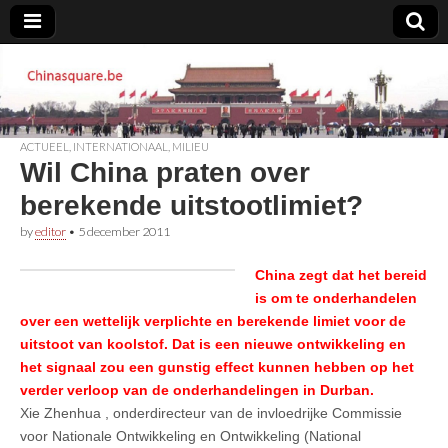
Chinasquare.be
ACTUEEL
,
INTERNATIONAAL
,
MILIEU
Wil China praten over
berekende uitstootlimiet?
by
editor
•
5 december 2011
China zegt dat het bereid
is om te onderhandelen
over een wettelijk verplichte en berekende limiet voor de
uitstoot van koolstof. Dat is een nieuwe ontwikkeling en
het signaal zou een gunstig effect kunnen hebben op het
verder verloop van de onderhandelingen in Durban.
Xie Zhenhua , onderdirecteur van de invloedrijke Commissie
voor Nationale Ontwikkeling en Ontwikkeling (National