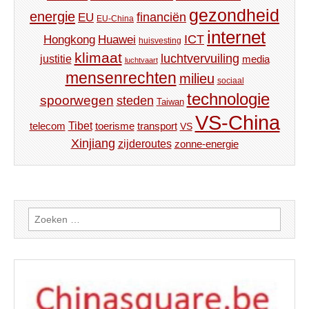
gezondheid
energie
financiën
EU
EU-China
internet
ICT
Hongkong
Huawei
huisvesting
klimaat
luchtvervuiling
justitie
media
luchtvaart
mensenrechten
milieu
sociaal
technologie
spoorwegen
steden
Taiwan
VS-China
Tibet
toerisme
transport
telecom
VS
Xinjiang
zijderoutes
zonne-energie
Zoeken
naar: