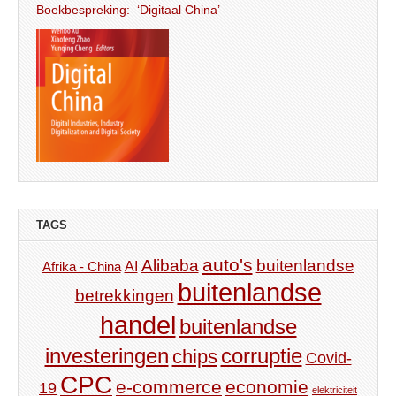
Boekbespreking: ‘Digitaal China’
TAGS
auto's
Alibaba
buitenlandse
AI
Afrika - China
buitenlandse
betrekkingen
handel
buitenlandse
investeringen
corruptie
chips
Covid-
CPC
e-commerce
economie
19
elektriciteit