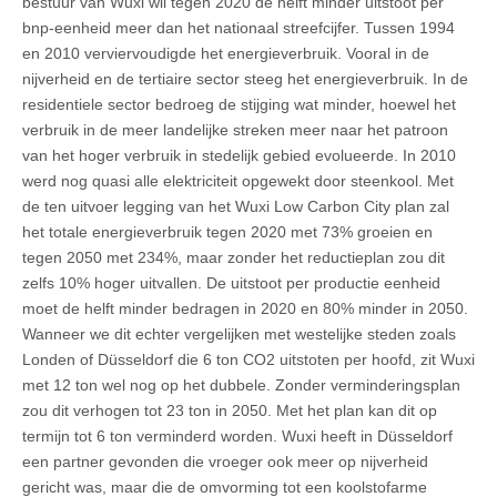
bestuur van Wuxi wil tegen 2020 de helft minder uitstoot per
bnp-eenheid meer dan het nationaal streefcijfer. Tussen 1994
en 2010 verviervoudigde het energieverbruik. Vooral in de
nijverheid en de tertiaire sector steeg het energieverbruik. In de
residentiele sector bedroeg de stijging wat minder, hoewel het
verbruik in de meer landelijke streken meer naar het patroon
van het hoger verbruik in stedelijk gebied evolueerde. In 2010
werd nog quasi alle elektriciteit opgewekt door steenkool. Met
de ten uitvoer legging van het Wuxi Low Carbon City plan zal
het totale energieverbruik tegen 2020 met 73% groeien en
tegen 2050 met 234%, maar zonder het reductieplan zou dit
zelfs 10% hoger uitvallen. De uitstoot per productie eenheid
moet de helft minder bedragen in 2020 en 80% minder in 2050.
Wanneer we dit echter vergelijken met westelijke steden zoals
Londen of Düsseldorf die 6 ton CO2 uitstoten per hoofd, zit Wuxi
met 12 ton wel nog op het dubbele. Zonder verminderingsplan
zou dit verhogen tot 23 ton in 2050. Met het plan kan dit op
termijn tot 6 ton verminderd worden. Wuxi heeft in Düsseldorf
een partner gevonden die vroeger ook meer op nijverheid
gericht was, maar die de omvorming tot een koolstofarme