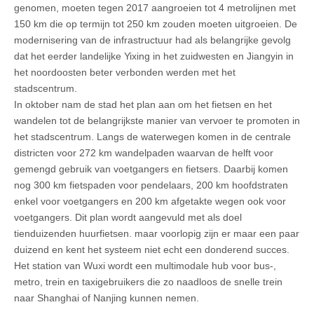
genomen, moeten tegen 2017 aangroeien tot 4 metrolijnen met
150 km die op termijn tot 250 km zouden moeten uitgroeien. De
modernisering van de infrastructuur had als belangrijke gevolg
dat het eerder landelijke Yixing in het zuidwesten en Jiangyin in
het noordoosten beter verbonden werden met het
stadscentrum.
In oktober nam de stad het plan aan om het fietsen en het
wandelen tot de belangrijkste manier van vervoer te promoten in
het stadscentrum. Langs de waterwegen komen in de centrale
districten voor 272 km wandelpaden waarvan de helft voor
gemengd gebruik van voetgangers en fietsers. Daarbij komen
nog 300 km fietspaden voor pendelaars, 200 km hoofdstraten
enkel voor voetgangers en 200 km afgetakte wegen ook voor
voetgangers. Dit plan wordt aangevuld met als doel
tienduizenden huurfietsen. maar voorlopig zijn er maar een paar
duizend en kent het systeem niet echt een donderend succes.
Het station van Wuxi wordt een multimodale hub voor bus-,
metro, trein en taxigebruikers die zo naadloos de snelle trein
naar Shanghai of Nanjing kunnen nemen.