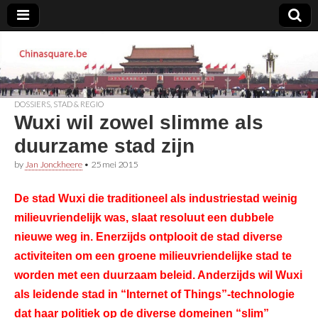
Chinasquare.be
DOSSIERS
,
STAD & REGIO
Wuxi wil zowel slimme als
duurzame stad zijn
by
Jan Jonckheere
•
25 mei 2015
De stad Wuxi die traditioneel als industriestad weinig
milieuvriendelijk was, slaat resoluut een dubbele
nieuwe weg in. Enerzijds ontplooit de stad diverse
activiteiten om een groene milieuvriendelijke stad te
worden met een duurzaam beleid. Anderzijds wil Wuxi
als leidende stad in “Internet of Things”-technologie
dat haar politiek op de diverse domeinen “slim”