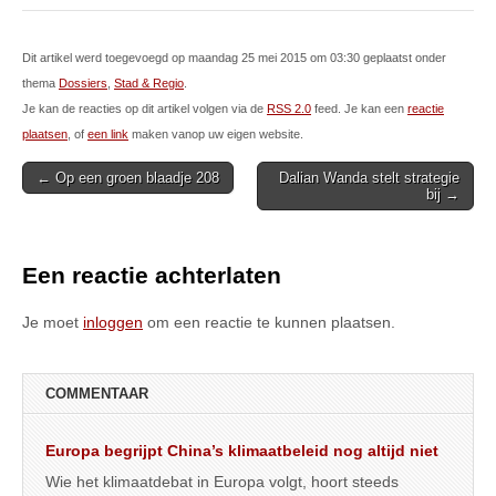
Dit artikel werd toegevoegd op maandag 25 mei 2015 om 03:30 geplaatst onder
thema
Dossiers
,
Stad & Regio
.
Je kan de reacties op dit artikel volgen via de
RSS 2.0
feed. Je kan een
reactie
plaatsen
, of
een link
maken vanop uw eigen website.
Post
← Op een groen blaadje 208
Dalian Wanda stelt strategie
bij →
navigation
Een reactie achterlaten
Je moet
inloggen
om een reactie te kunnen plaatsen.
COMMENTAAR
Europa begrijpt China’s klimaatbeleid nog altijd niet
Wie het klimaatdebat in Europa volgt, hoort steeds