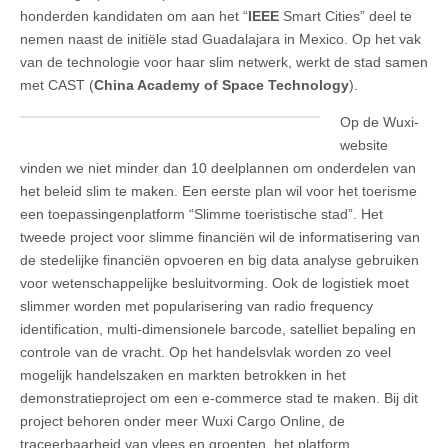
honderden kandidaten om aan het “
IEEE
Smart Cities” deel te
nemen naast de initiële stad Guadalajara in Mexico. Op het vak
van de technologie voor haar slim netwerk, werkt de stad samen
met CAST (
China Academy of Space Technology
).
Op de Wuxi-
website
vinden we niet minder dan 10 deelplannen om onderdelen van
het beleid slim te maken. Een eerste plan wil voor het toerisme
een toepassingenplatform “Slimme toeristische stad”. Het
tweede project voor slimme financiën wil de informatisering van
de stedelijke financiën opvoeren en big data analyse gebruiken
voor wetenschappelijke besluitvorming. Ook de logistiek moet
slimmer worden met popularisering van radio frequency
identification, multi-dimensionele barcode, satelliet bepaling en
controle van de vracht. Op het handelsvlak worden zo veel
mogelijk handelszaken en markten betrokken in het
demonstratieproject om een e-commerce stad te maken. Bij dit
project behoren onder meer Wuxi Cargo Online, de
traceerbaarheid van vlees en groenten, het platform