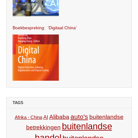
Boekbespreking: ‘Digitaal China’
TAGS
auto's
Alibaba
buitenlandse
AI
Afrika - China
buitenlandse
betrekkingen
handel