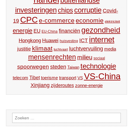
buitenlandse
investeringen
corruptie
chips
Covid-
CPC
e-commerce
economie
19
elektriciteit
gezondheid
energie
financiën
EU
EU-China
internet
ICT
Hongkong
Huawei
huisvesting
klimaat
luchtvervuiling
justitie
media
luchtvaart
mensenrechten
milieu
sociaal
technologie
spoorwegen
steden
Taiwan
VS-China
Tibet
toerisme
transport
telecom
VS
Xinjiang
zijderoutes
zonne-energie
Zoeken
naar: