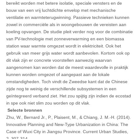
bereikt worden met betere isolatie, speciale vensters en de
bouw van een vrij luchtdichte envelop met mechanische
ventilatie en warmteterugwinning. Passieve technieken kunnen
zowel in commerciële als in woongebouwen de vereisten aan
koeling opvangen. De studie pleit verder nog voor de combinatie
van PV-technologie met zonneverwarming en een biomassa
station waar warmte omgezet wordt in elektriciteit. Ook het
gebruik van meer grijs water wordt aanbevolen. Kortom ook op
dit vlak zijn er concrete voorstellen aanwezig waarvan
aangenomen kan worden dat de meest waardevolle in praktijk
kunnen worden omgezet of aangepast aan de lokale
omstandigheden. Toch vindt de Zweedse kant dat de Chinese
zijde nog te weinig de verschillende subsystemen in een
geïntegreerd verband ziet. Het zou spijtig zijn indien de ecostad
in spe ook niet slim zou worden op dit vlak.
Selecte bronnen
Zhu, W., Bernard Jr., P., Plaisent, M., & Chiang, J. M.-H. (2014).
Innovative Planning and New-Type Urbanization in China: The
Case of Wuxi City in Jiangsu Province. Current Urban Studies,
2, 307-314.