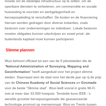
moeite om de stedelijke infrastructuur op te zetten, om de
openbare diensten te verbeteren, om commerciële en sociale
huisvesting te voorzien en werkgelegenheid en
beroepsopleiding te verschaffen. De kosten en de financiering
hiervan worden gedragen door diverse instanties, zoals
besturen over ondernemingen en individuen. Lokale besturen
moeten obligaties kunnen uitschrijven en zowel privé- als
buitenlands kapitaal moet kunnen participeren.
Slimme plannen
Wuxi behoort officieel tot een van de 9 pilootsteden die de
“
National Administration of Surveying, Mapping and
Geoinformation
” heeft aangeduid voor het project slimme
steden. Daarnaast won de stad voor het derde jaar op rij de prijs
van de
Chinese Academy of Social Sciences
en
Govmade
voor de beste “Slimme stad”. Wuxi leidt vooral in gratis Wi-Fi
met al meer dan 33.000 hotspots. Tenslotte koos IEEE -’s
werelds grootste beroepsorganisatie die geavanceerde
technologie promoot op mensenmaat- Wuxi en Trento tussen