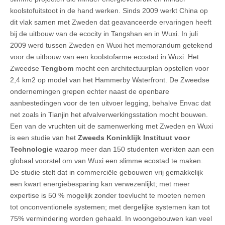
koolstofuitstoot in de hand werken. Sinds 2009 werkt China op
dit vlak samen met Zweden dat geavanceerde ervaringen heeft
bij de uitbouw van de ecocity in Tangshan en in Wuxi. In juli
2009 werd tussen Zweden en Wuxi het memorandum getekend
voor de uitbouw van een koolstofarme ecostad in Wuxi. Het
Zweedse
Tengbom
mocht een architectuurplan opstellen voor
2,4 km2 op model van het Hammerby Waterfront. De Zweedse
ondernemingen grepen echter naast de openbare
aanbestedingen voor de ten uitvoer legging, behalve Envac dat
net zoals in Tianjin het afvalverwerkingsstation mocht bouwen.
Een van de vruchten uit de samenwerking met Zweden en Wuxi
is een studie van het
Zweeds Koninklijk Instituut voor
Technologie
waarop meer dan 150 studenten werkten aan een
globaal voorstel om van Wuxi een slimme ecostad te maken.
De studie stelt dat in commerciële gebouwen vrij gemakkelijk
een kwart energiebesparing kan verwezenlijkt; met meer
expertise is 50 % mogelijk zonder toevlucht te moeten nemen
tot onconventionele systemen; met dergelijke systemen kan tot
75% vermindering worden gehaald. In woongebouwen kan veel