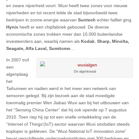
en zware nijverheid voort. Wuxi heeft twee zones voor nieuwe
nijverheden en tot recent telde de stad bijvoorbeeld twee
bedrijven in zonne-energie waarvan
Suntech
echter failliet ging.
Hynix
heeft er een chipfabriek gebouwd. De diverse
economische zones trokken meer dan 10.000 buitenlandse
investeerders aan, waarbij namen als
Kodak
,
Sharp, Minolta,
Seagate, Alfa Laval, Sumitomo
…
In 2007 trof
een
De algenkwaal
algenplaag
het
Taihumeer en nadien werd in het meer een netwerk van
sensoren gelegd. Bij zijn bezoek aan de stad moedigde
toenmalig premier Wen Jiabao Wuxi aan bij het uitbouwen van
het “Sensing China Center” dat hij ook opende op 7 augustus
2010. Toen riep hij op tot een snelle ontwikkeling van de
“Internet of Things’(IoT)-sector waarvan Wuxi sindsdien steeds
koploper is gebleven. De “Wuxi National IoT innovation zone”
bevat verschillende onderzoeksinstituten met 300 bedrijven en