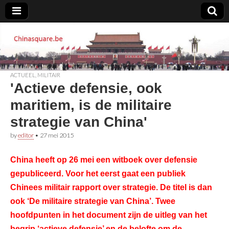
Chinasquare.be
ACTUEEL
,
MILITAIR
'Actieve defensie, ook
maritiem, is de militaire
strategie van China'
by
editor
•
27 mei 2015
China heeft op 26 mei een witboek over defensie
gepubliceerd. Voor het eerst gaat een publiek
Chinees militair rapport over strategie. De titel is dan
ook ‘De militaire strategie van China’. Twee
hoofdpunten in het document zijn de uitleg van het
begrip ‘actieve defensie’ en de belofte om de