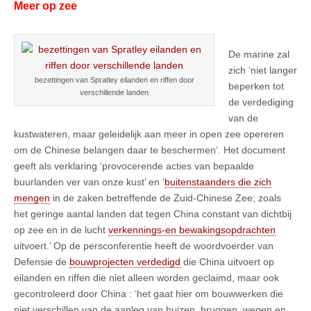
Meer op zee
De marine zal
zich ‘niet langer
bezettingen van Spratley eilanden en riffen door
beperken tot
verschillende landen
de verdediging
van de
kustwateren, maar geleidelijk aan meer in open zee opereren
om de Chinese belangen daar te beschermen’. Het document
geeft als verklaring ‘provocerende acties van bepaalde
buurlanden ver van onze kust’ en ‘
buitenstaanders die zich
mengen
in de zaken betreffende de Zuid-Chinese Zee; zoals
het geringe aantal landen dat tegen China constant van dichtbij
op zee en in de lucht
verkennings-en bewakingsopdrachten
uitvoert.’ Op de persconferentie heeft de woordvoerder van
Defensie de
bouwprojecten verdedigd
die China uitvoert op
eilanden en riffen die niet alleen worden geclaimd, maar ook
gecontroleerd door China : ‘het gaat hier om bouwwerken die
niet verschillen van de aanleg van huizen, bruggen, wegen en