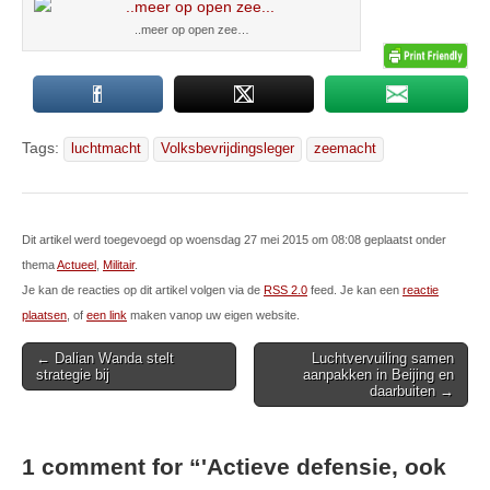
..meer op open zee…
Tags:
luchtmacht
Volksbevrijdingsleger
zeemacht
Dit artikel werd toegevoegd op woensdag 27 mei 2015 om 08:08 geplaatst onder
thema
Actueel
,
Militair
.
Je kan de reacties op dit artikel volgen via de
RSS 2.0
feed. Je kan een
reactie
plaatsen
, of
een link
maken vanop uw eigen website.
Post
← Dalian Wanda stelt
Luchtvervuiling samen
strategie bij
aanpakken in Beijing en
navigation
daarbuiten →
1 comment for “
'Actieve defensie, ook