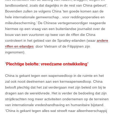
landbouwland, zoals dat dagelijks in de rest van China gebeurt’.
Bovendien zullen ze volgens China ‘ten goede komen aan de
hele internationale gemeenschap…voor reddingsoperaties en
milieubescherming.’ De Chinese vertegenwoordiger reageerde
hiermee op een vraag van een buitenlandse journalist over de
bouw van een vuurtoren op twee van de riffen die China
controleert in het gebied van de Spratley-eilanden (waar
andere
riffen en eilandjes
door Vietnam of de Filippijnen zijn
ingenomen).
‘Plechtige belofte: vreedzame ontwikkeling’
China is gekant tegen een wapenwedloop in de ruimte en het
zal ook nooit deelnemen aan een kernwapenwedloop. China
belooft plechtig dat het zal verdergaan met zijn beleid om bij te
dragen aan de wereldvrede. Het is verder de bedoeling dat zijn
strijdkrachten nog meer activiteiten ondernemen op de terreinen
van internationale vredeshandhaving en humanitaire bijstand.
‘China is gekant tegen alles wat streeft naar alleenheerschappij