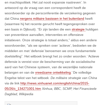
en machtspolitiek. Het zal nooit expansie nastreven’. In
antwoord op de vraag van een correspondent heeft de
woordvoerder op de persconferentie de verzekering gegeven
dat China
nergens militaire basissen in het buitenland
heeft
(waarmee hij het recente gerucht heeft tegengesproken over
een basis in Djibouti). “Er zijn landen die een
strategie
huldigen
van preventieve aanvallen, interventies en offensieve
initiatieven. Onze strategie is totaal anders,” aldus een andere
woordvoerder, “als we spreken over ‘actieve’, bedoelen we de
middelen en met ‘defensie’ benoemen we onze fundamentele
doelstelling”. Het witboek brengt het zo onder woorden: ‘Actieve
defensie is vereist voor de bescherming van de socialistische
aard van het Chinese systeem, van de wezenlijke nationale
belangen en van de
vreedzame ontwikkeling
.’ De volledige
Engelse tekst van het witboek
De militaire strategie van China
via de link
http://news.xinhuanet.com/english/china/2015-
05/26/c_134271001.htm
Xinhua, BBC, SCMP, Het Financieele
Dagblad, Wikipedia