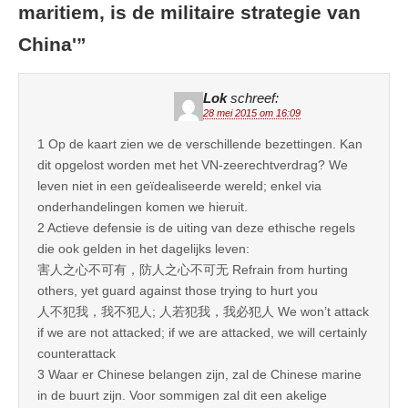
maritiem, is de militaire strategie van
China'
”
Lok
schreef:
28 mei 2015 om 16:09
1 Op de kaart zien we de verschillende bezettingen. Kan
dit opgelost worden met het VN-zeerechtverdrag? We
leven niet in een geïdealiseerde wereld; enkel via
onderhandelingen komen we hieruit.
2 Actieve defensie is de uiting van deze ethische regels
die ook gelden in het dagelijks leven:
害人之心不可有，防人之心不可无 Refrain from hurting
others, yet guard against those trying to hurt you
人不犯我，我不犯人; 人若犯我，我必犯人 We won’t attack
if we are not attacked; if we are attacked, we will certainly
counterattack
3 Waar er Chinese belangen zijn, zal de Chinese marine
in de buurt zijn. Voor sommigen zal dit een akelige