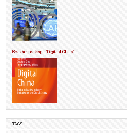
Boekbespreking: ‘Digitaal China’
TAGS