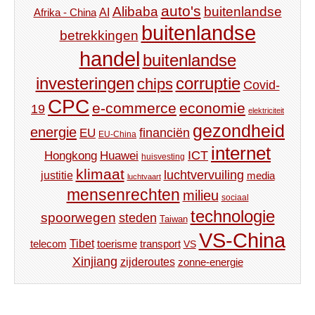
auto's
Alibaba
buitenlandse
AI
Afrika - China
buitenlandse
betrekkingen
handel
buitenlandse
investeringen
corruptie
chips
Covid-
CPC
e-commerce
economie
19
elektriciteit
gezondheid
energie
financiën
EU
EU-China
internet
ICT
Hongkong
Huawei
huisvesting
klimaat
luchtvervuiling
justitie
media
luchtvaart
mensenrechten
milieu
sociaal
technologie
spoorwegen
steden
Taiwan
VS-China
Tibet
toerisme
transport
telecom
VS
Xinjiang
zijderoutes
zonne-energie