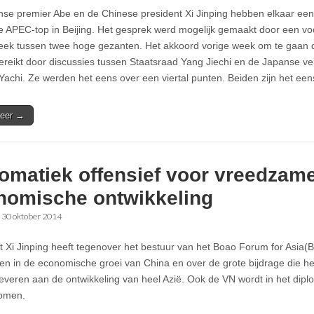
se premier Abe en de Chinese president Xi Jinping hebben elkaar een
de APEC-top in Beijing. Het gesprek werd mogelijk gemaakt door een v
eek tussen twee hoge gezanten. Het akkoord vorige week om te gaan d
bereikt door discussies tussen Staatsraad Yang Jiechi en de Japanse ve
Yachi. Ze werden het eens over een viertal punten. Beiden zijn het ee
eer →
lomatiek offensief voor vreedzam
nomische ontwikkeling
•
30 oktober 2014
t Xi Jinping heeft tegenover het bestuur van het Boao Forum for Asia(
en in de economische groei van China en over de grote bijdrage die he
everen aan de ontwikkeling van heel Azië. Ook de VN wordt in het diplo
omen.