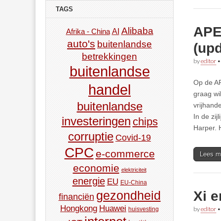
TAGS
APE
Alibaba
AI
Afrika - China
auto's
buitenlandse
(upd
betrekkingen
by
editor
buitenlandse
Op de AP
handel
graag wi
buitenlandse
vrijhande
In de zi
investeringen
chips
Harper. 
corruptie
Covid-19
CPC
e-commerce
Lees m
economie
elektriciteit
energie
EU
EU-China
Xi e
gezondheid
financiën
Hongkong
Huawei
by
editor
huisvesting