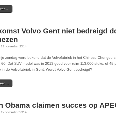
eer →
komst Volvo Gent niet bedreigd d
nezen
•
12 november 2014
ije zondag werd bekend dat de Volvofabriek in het Chinese Chengdu s
 60. Dat SUV model was in 2013 goed voor ruim 113.000 stuks, of 45 p
e in de Volvofabriek in Gent. Wordt Volvo Gent bedreigd?
eer →
en Obama claimen succes op APEC
•
12 november 2014