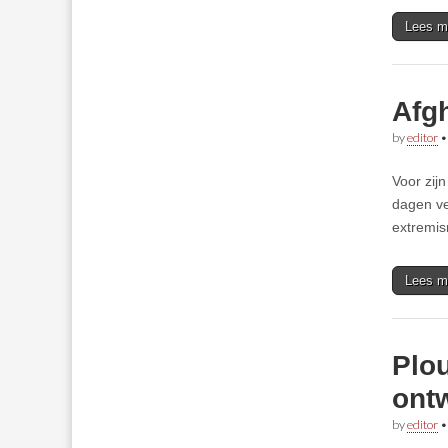
Lees m
Afgh
by
editor
Voor zij
dagen ve
extremi
Lees m
Plo
ontw
by
editor