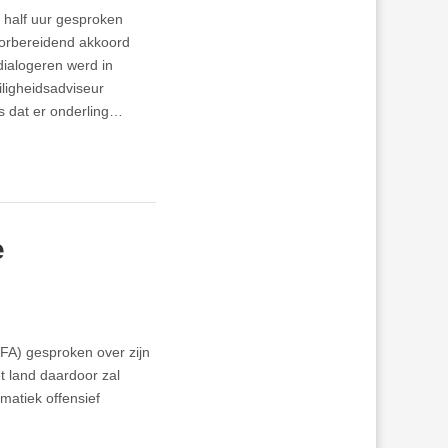
 half uur gesproken
oorbereidend akkoord
ialogeren werd in
iligheidsadviseur
ns dat er onderling…
e
BFA) gesproken over zijn
t land daardoor zal
matiek offensief