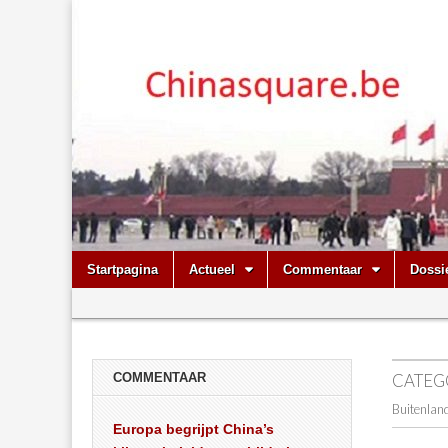
Chinasquare.
Skip
Main
Startpagina
Actueel
Commentaar
Dossi
to
menu
Sub
content
menu
COMMENTAAR
CATEG
Buitenland
Europa begrijpt China’s