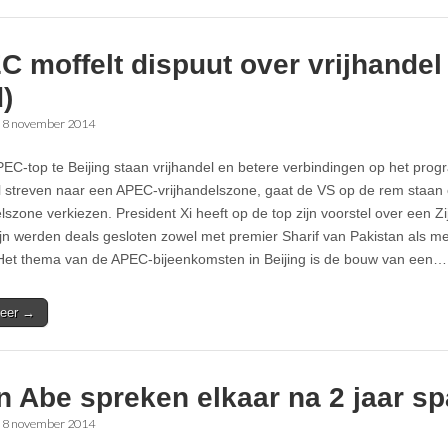
C moffelt dispuut over vrijhande
)
•
8 november 2014
EC-top te Beijing staan vrijhandel en betere verbindingen op het pr
l streven naar een APEC-vrijhandelszone, gaat de VS op de rem staan
lszone verkiezen. President Xi heeft op de top zijn voorstel over een Zi
jlijn werden deals gesloten zowel met premier Sharif van Pakistan als 
Het thema van de APEC-bijeenkomsten in Beijing is de bouw van een…
eer →
n Abe spreken elkaar na 2 jaar s
•
8 november 2014