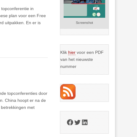
topconferentie in
inese plan voor een Free
d uitpakken. En er is
Screenshot
Klik
hier
voor een PDF
van het nieuwste
nummer
nde topconferenties door
jn. China hoopt er na de
e betrekkingen met
Facebook
Twitter
LinkedIn