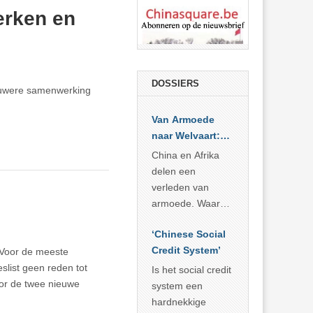
rken en
DOSSIERS
auwere samenwerking
Van Armoede
naar Welvaart:
Wat Afrika kan
China en Afrika
leren van
delen een
China’s
verleden van
economisch
armoede. Waar
wonder
China er de
‘Chinese Social
voorbije veertig
Credit System’
 Voor de meeste
jaar in slaagde
list geen reden tot
meer dan 800
Is het social credit
oor de twee nieuwe
miljoen mensen
system een
uit de armoede
hardnekkige