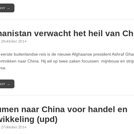
eer →
anistan verwacht het heil van Ch
•
28 oktober 2014
n eerste buitenlandse reis is de nieuwe Afghaanse president Ashraf Gha
rtrokken naar China. Hij wil op twee zaken focussen: mijnbouw en strijd
sme.
eer →
umen naar China voor handel en
ikkeling (upd)
•
27 oktober 2014