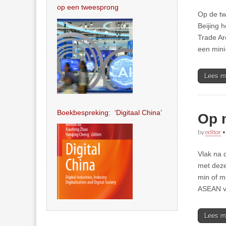
op een tweesprong
Op de tw
Beijing 
Trade Ar
een mini
Lees m
Boekbespreking: ‘Digitaal China’
Op 
by
editor
Vlak na 
met deze
min of m
ASEAN ve
Lees m