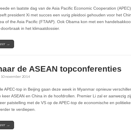
eede en laatste dag van de Asia Pacific Economic Cooperation (APEC) 
heeft president Xi met succes een vurig pleidooi gehouden voor het Ch
ea of the Asia Pacific (FTAAP). Ook Obama kon met een handelsakkoor
-doorbraak in het klimaatdossier.
eer →
naar de ASEAN topconferenties
•
10 november 2014
de APEC-top in Beijing gaan deze week in Myanmar opnieuw verschille
 keer ASEAN en China in de hoofdrollen. Premier Li zal er aanwezig zi
eer patstelling met de VS op de APEC-top de economische en politiek
rder te verdiepen.
eer →