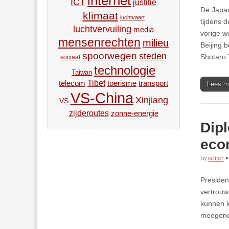
internet
ICT
justitie
De Japan
klimaat
luchtvaart
tijdens 
luchtvervuiling
media
vorige w
mensenrechten
milieu
Beijing 
spoorwegen
steden
Shotaro 
sociaal
technologie
Taiwan
Tibet
toerisme
transport
telecom
Lees m
VS-China
Xinjiang
VS
zijderoutes
zonne-energie
Dip
eco
by
editor
Presiden
vertrouw
kunnen l
meegen