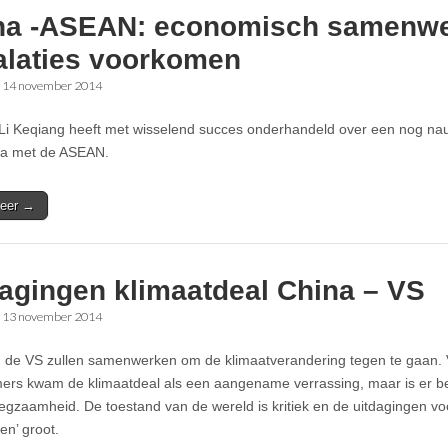
na -ASEAN: economisch samenwe
alaties voorkomen
•
14 november 2014
Li Keqiang heeft met wisselend succes onderhandeld over een nog n
na met de ASEAN.
eer →
dagingen klimaatdeal China – VS
•
13 november 2014
 de VS zullen samenwerken om de klimaatverandering tegen te gaan.
rs kwam de klimaatdeal als een aangename verrassing, maar is er bes
egzaamheid. De toestand van de wereld is kritiek en de uitdagingen v
en’ groot.