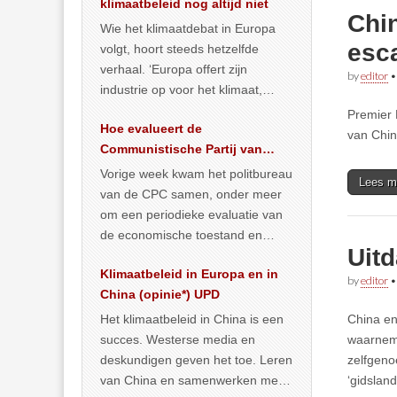
klimaatbeleid nog altijd niet
Chi
Wie het klimaatdebat in Europa
esc
volgt, hoort steeds hetzelfde
verhaal. ‘Europa offert zijn
by
editor
industrie op voor het klimaat,
terwijl China onder het mom van
Premier 
Hoe evalueert de
vergroening
… >> lees meer
van Chi
Communistische Partij van
China de economische
Vorige week kwam het politbureau
Lees m
situatie?
van de CPC samen, onder meer
om een periodieke evaluatie van
de economische toestand en
Uit
politiek te maken. We
Klimaatbeleid in Europa en in
publiceerden
… >> lees meer
by
editor
China (opinie*) UPD
Het klimaatbeleid in China is een
China en
succes. Westerse media en
waarneme
deskundigen geven het toe. Leren
zelfgeno
van China en samenwerken met
‘gidsland