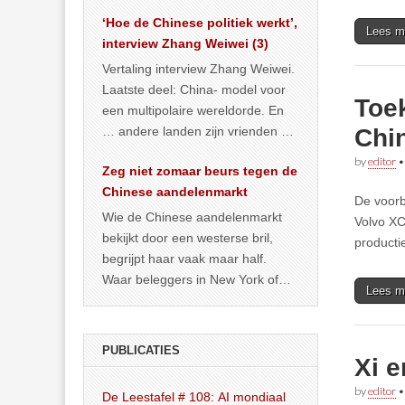
het land dan maar? ‘Dat
‘Hoe de Chinese politiek werkt’,
… >> lees meer
Lees m
interview Zhang Weiwei (3)
Vertaling interview Zhang Weiwei.
Laatste deel: China- model voor
Toe
een multipolaire wereldorde. En
… andere landen zijn vrienden of
Chi
kunnen het worden.
by
editor
Zeg niet zomaar beurs tegen de
Chinese aandelenmarkt
De voorb
Wie de Chinese aandelenmarkt
Volvo XC
bekijkt door een westerse bril,
producti
begrijpt haar vaak maar half.
Waar beleggers in New York of
Lees m
Londen vooral kijken naar winst,
… >> lees meer
PUBLICATIES
Xi 
by
editor
De Leestafel # 108: AI mondiaal