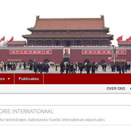
be
ers
Publicaties
OVER ONS
ORIE:
INTERNATIONAAL
se betrekkingen, buitenlandse handel, internationale organisaties