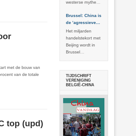
… >> lees meer
westerse mythe of
de dagelijkse
Brussel: China is
realiteit in China?
de ‘agressieve
schuldige’
Het miljarden
oor
handelstekort met
Beijing wordt in
Brussel
voorgesteld als
bewijs van
tart met de bouw van
economische
rocent van de totale
TIJDSCHRIFT
agressie. In
VERENIGING
BELGIË-CHINA
werkelijkheid
verhult die
spectaculaire
rekensom vooral
de industriële
 top (upd)
achterstand die
… >> lees meer