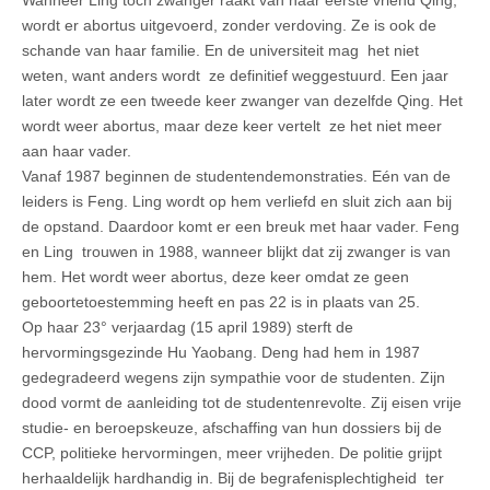
wordt er abortus uitgevoerd, zonder verdoving. Ze is ook de
schande van haar familie. En de universiteit mag het niet
weten, want anders wordt ze definitief weggestuurd. Een jaar
later wordt ze een tweede keer zwanger van dezelfde Qing. Het
wordt weer abortus, maar deze keer vertelt ze het niet meer
aan haar vader.
Vanaf 1987 beginnen de studentendemonstraties. Eén van de
leiders is Feng. Ling wordt op hem verliefd en sluit zich aan bij
de opstand. Daardoor komt er een breuk met haar vader. Feng
en Ling trouwen in 1988, wanneer blijkt dat zij zwanger is van
hem. Het wordt weer abortus, deze keer omdat ze geen
geboortetoestemming heeft en pas 22 is in plaats van 25.
Op haar 23° verjaardag (15 april 1989) sterft de
hervormingsgezinde Hu Yaobang. Deng had hem in 1987
gedegradeerd wegens zijn sympathie voor de studenten. Zijn
dood vormt de aanleiding tot de studentenrevolte. Zij eisen vrije
studie- en beroepskeuze, afschaffing van hun dossiers bij de
CCP, politieke hervormingen, meer vrijheden. De politie grijpt
herhaaldelijk hardhandig in. Bij de begrafenisplechtigheid ter