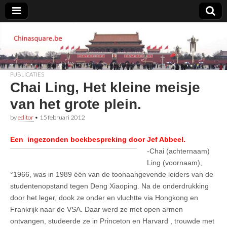
Chinasquare.be
PUBLICATIES
Chai Ling, Het kleine meisje
van het grote plein.
by
editor
•
15 februari 2012
Een ingezonden boekbespreking door Jef Abbeel.
-Chai (achternaam)
Ling (voornaam),
°1966, was in 1989 één van de toonaangevende leiders van de
studentenopstand tegen Deng Xiaoping. Na de onderdrukking
door het leger, dook ze onder en vluchtte via Hongkong en
Frankrijk naar de VSA. Daar werd ze met open armen
ontvangen, studeerde ze in Princeton en Harvard , trouwde met