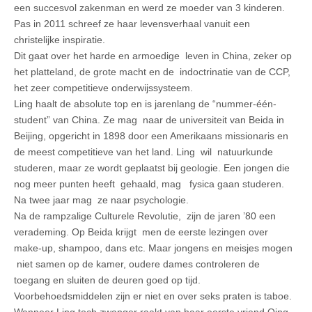
een succesvol zakenman en werd ze moeder van 3 kinderen.
Pas in 2011 schreef ze haar levensverhaal vanuit een
christelijke inspiratie.
Dit gaat over het harde en armoedige leven in China, zeker op
het platteland, de grote macht en de indoctrinatie van de CCP,
het zeer competitieve onderwijssysteem.
Ling haalt de absolute top en is jarenlang de “nummer-één-
student” van China. Ze mag naar de universiteit van Beida in
Beijing, opgericht in 1898 door een Amerikaans missionaris en
de meest competitieve van het land. Ling wil natuurkunde
studeren, maar ze wordt geplaatst bij geologie. Een jongen die
nog meer punten heeft gehaald, mag fysica gaan studeren.
Na twee jaar mag ze naar psychologie.
Na de rampzalige Culturele Revolutie, zijn de jaren ’80 een
verademing. Op Beida krijgt men de eerste lezingen over
make-up, shampoo, dans etc. Maar jongens en meisjes mogen
niet samen op de kamer, oudere dames controleren de
toegang en sluiten de deuren goed op tijd.
Voorbehoedsmiddelen zijn er niet en over seks praten is taboe.
Wanneer Ling toch zwanger raakt van haar eerste vriend Qing,