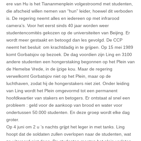
ere van Hu is het Tiananmenplein volgestroomd met studenten,
die afscheid willen nemen van “hun” leider, hoewel dit verboden
is. De regering neemt alles en iedereen op met infrarood
camera’s. Voor het eerst sinds 40 jaar worden weer
studentencomités gekozen op de universiteiten van Beijing. Er
wordt meer gestaakt en betoogd dan les gevolgd. De CCP
neemt het besluit om krachtdadig in te grijpen. Op 15 mei 1989
komt Gorbatsjov op bezoek. De dag voordien zijn Ling en 3100
andere studenten een hongerstaking begonnen op het Plein van
de Hemelse Vrede, in de ijzige kou. Maar de regering
verwelkomt Gorbatsjov niet op het Plein, maar op de
luchthaven, zodat hij de hongerstakers niet ziet. Onder leiding
van Ling wordt het Plein omgevormd tot een permanent
hoofdkwartier van stakers en betogers. Er ontstaat al snel een
probleem : geld voor de aankoop van brood en water voor
ondertussen 50.000 studenten. En deze groep wordt elke dag
groter.
Op 4 juni om 2 u ’s nachts grijpt het leger in met tanks. Ling
hoopt dat de soldaten zullen overlopen naar de studenten, wat