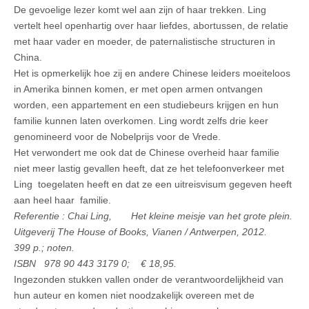
De gevoelige lezer komt wel aan zijn of haar trekken. Ling
vertelt heel openhartig over haar liefdes, abortussen, de relatie
met haar vader en moeder, de paternalistische structuren in
China.
Het is opmerkelijk hoe zij en andere Chinese leiders moeiteloos
in Amerika binnen komen, er met open armen ontvangen
worden, een appartement en een studiebeurs krijgen en hun
familie kunnen laten overkomen. Ling wordt zelfs drie keer
genomineerd voor de Nobelprijs voor de Vrede.
Het verwondert me ook dat de Chinese overheid haar familie
niet meer lastig gevallen heeft, dat ze het telefoonverkeer met
Ling toegelaten heeft en dat ze een uitreisvisum gegeven heeft
aan heel haar familie.
Referentie : Chai Ling, Het kleine meisje van het grote plein.
Uitgeverij The House of Books, Vianen / Antwerpen, 2012.
399 p.; noten.
ISBN 978 90 443 3179 0; € 18,95.
Ingezonden stukken vallen onder de verantwoordelijkheid van
hun auteur en komen niet noodzakelijk overeen met de