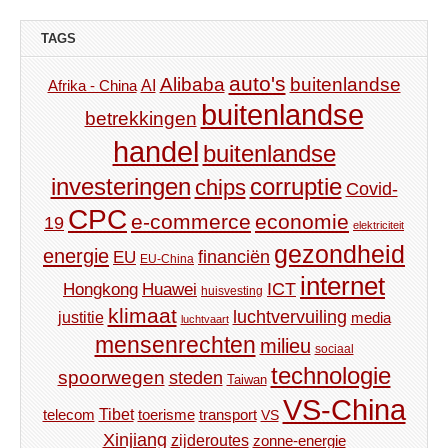
TAGS
auto's
Alibaba
buitenlandse
AI
Afrika - China
buitenlandse
betrekkingen
handel
buitenlandse
investeringen
corruptie
chips
Covid-
CPC
e-commerce
economie
19
elektriciteit
gezondheid
energie
financiën
EU
EU-China
internet
ICT
Hongkong
Huawei
huisvesting
klimaat
luchtvervuiling
justitie
media
luchtvaart
mensenrechten
milieu
sociaal
technologie
spoorwegen
steden
Taiwan
VS-China
Tibet
toerisme
transport
telecom
VS
Xinjiang
zijderoutes
zonne-energie