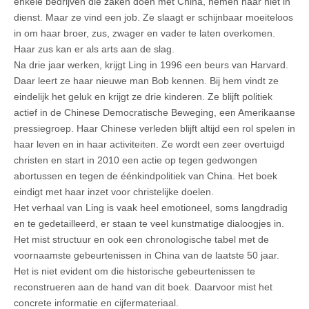
enkele bedrijven die zaken doen met China, nemen haar niet in
dienst. Maar ze vind een job. Ze slaagt er schijnbaar moeiteloos
in om haar broer, zus, zwager en vader te laten overkomen.
Haar zus kan er als arts aan de slag.
Na drie jaar werken, krijgt Ling in 1996 een beurs van Harvard.
Daar leert ze haar nieuwe man Bob kennen. Bij hem vindt ze
eindelijk het geluk en krijgt ze drie kinderen. Ze blijft politiek
actief in de Chinese Democratische Beweging, een Amerikaanse
pressiegroep. Haar Chinese verleden blijft altijd een rol spelen in
haar leven en in haar activiteiten. Ze wordt een zeer overtuigd
christen en start in 2010 een actie op tegen gedwongen
abortussen en tegen de éénkindpolitiek van China. Het boek
eindigt met haar inzet voor christelijke doelen.
Het verhaal van Ling is vaak heel emotioneel, soms langdradig
en te gedetailleerd, er staan te veel kunstmatige dialoogjes in.
Het mist structuur en ook een chronologische tabel met de
voornaamste gebeurtenissen in China van de laatste 50 jaar.
Het is niet evident om die historische gebeurtenissen te
reconstrueren aan de hand van dit boek. Daarvoor mist het
concrete informatie en cijfermateriaal.