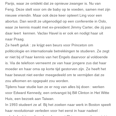
Parijs, waar ze ontdekt dat ze opnieuw zwanger is. Nu van
Feng. Deze stelt voor om de baby op te voeden, samen met zijn
nieuwe vriendin. Maar ook deze keer opteert Ling voor een
abortus. Dan wordt ze uitgenodigd op een conferentie in Oslo,
waar ze kennis maakt met ex-president Jimmy Carter, die zij pas
daar leert kennen. Vaclav Havel is er ook en nodigt haar uit
naar Praag.
Ze heeft geluk : ze krijgt een beurs voor Princeton om
politicologie en internationale betrekkingen te studeren. Ze zegt
er niet bij of haar kennis van het Engels daarvoor al voldoende
is. Via de telefoon verneemt ze van haar jongere zus dat haar
moeder en haar oma op korte tijd gestorven zijn. Ze heeft het
haar bewust niet eerder meegedeeld om te vermijden dat ze
zou afkomen en opgepakt zou worden.
Tijdens haar studie kan ze er nog van alles bij doen : werken
voor Edward Kennedy, een ontvangst bij Bill Clinton in Het Witte
Huis, een bezoek aan Taiwan.
In 1993 studeert ze af. Bij het zoeken naar werk in Boston speelt
haar revolutionair verleden voor het eerst in haar nadeel :