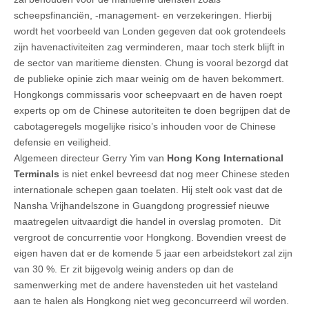
scheepsfinanciën, -management- en verzekeringen. Hierbij
wordt het voorbeeld van Londen gegeven dat ook grotendeels
zijn havenactiviteiten zag verminderen, maar toch sterk blijft in
de sector van maritieme diensten. Chung is vooral bezorgd dat
de publieke opinie zich maar weinig om de haven bekommert.
Hongkongs commissaris voor scheepvaart en de haven roept
experts op om de Chinese autoriteiten te doen begrijpen dat de
cabotageregels mogelijke risico’s inhouden voor de Chinese
defensie en veiligheid.
Algemeen directeur Gerry Yim van
Hong Kong International
Terminals
is niet enkel bevreesd dat nog meer Chinese steden
internationale schepen gaan toelaten. Hij stelt ook vast dat de
Nansha Vrijhandelszone in Guangdong progressief nieuwe
maatregelen uitvaardigt die handel in overslag promoten. Dit
vergroot de concurrentie voor Hongkong. Bovendien vreest de
eigen haven dat er de komende 5 jaar een arbeidstekort zal zijn
van 30 %. Er zit bijgevolg weinig anders op dan de
samenwerking met de andere havensteden uit het vasteland
aan te halen als Hongkong niet weg geconcurreerd wil worden.