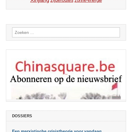
Xinjiang
zijderoutes
zonne-energie
Zoeken
naar:
DOSSIERS
Een marxistische crisistheorie voor vandaag