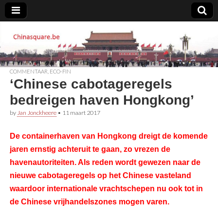
Chinasquare.be
COMMENTAAR
,
ECO-FIN
‘Chinese cabotageregels
bedreigen haven Hongkong’
by
Jan Jonckheere
•
11 maart 2017
De containerhaven van Hongkong dreigt de komende
jaren ernstig achteruit te gaan, zo vrezen de
havenautoriteiten. Als reden wordt gewezen naar de
nieuwe cabotageregels op het Chinese vasteland
waardoor internationale vrachtschepen nu ook tot in
de Chinese vrijhandelszones mogen varen.