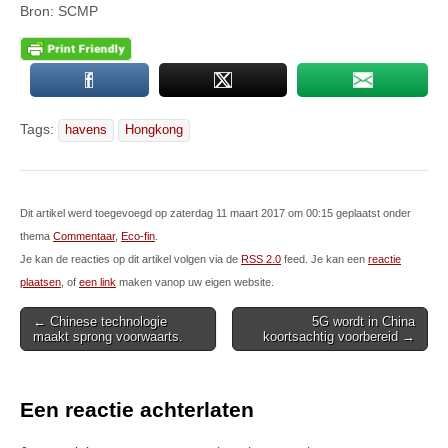
Bron: SCMP
Tags:
havens
Hongkong
Dit artikel werd toegevoegd op zaterdag 11 maart 2017 om 00:15 geplaatst onder
thema
Commentaar
,
Eco-fin
.
Je kan de reacties op dit artikel volgen via de
RSS 2.0
feed. Je kan een
reactie
plaatsen
, of
een link
maken vanop uw eigen website.
Post
← Chinese technologie
5G wordt in China
maakt sprong voorwaarts.
koortsachtig voorbereid →
navigation
Een reactie achterlaten