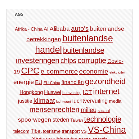
TAGS
auto's
Alibaba
buitenlandse
AI
Afrika - China
buitenlandse
betrekkingen
handel
buitenlandse
investeringen
corruptie
chips
Covid-
CPC
e-commerce
economie
19
elektriciteit
gezondheid
energie
financiën
EU
EU-China
internet
ICT
Hongkong
Huawei
huisvesting
klimaat
luchtvervuiling
justitie
media
luchtvaart
mensenrechten
milieu
sociaal
technologie
spoorwegen
steden
Taiwan
VS-China
Tibet
toerisme
transport
telecom
VS