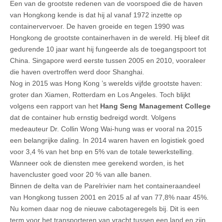
Een van de grootste redenen van de voorspoed die de haven
van Hongkong kende is dat hij al vanaf 1972 inzette op
containervervoer. De haven groeide en tegen 1990 was
Hongkong de grootste containerhaven in de wereld. Hij bleef dit
gedurende 10 jaar want hij fungeerde als de toegangspoort tot
China. Singapore werd eerste tussen 2005 en 2010, vooraleer
die haven overtroffen werd door Shanghai.
Nog in 2015 was Hong Kong ’s werelds vijfde grootste haven:
groter dan Xiamen, Rotterdam en Los Angeles. Toch blijkt
volgens een rapport van het
Hang Seng Management College
dat de container hub ernstig bedreigd wordt. Volgens
medeauteur Dr. Collin Wong Wai-hung was er vooral na 2015
een belangrijke daling. In 2014 waren haven en logistiek goed
voor 3,4 % van het bnp en 5% van de totale tewerkstelling.
Wanneer ook de diensten mee gerekend worden, is het
havencluster goed voor 20 % van alle banen.
Binnen de delta van de Parelrivier nam het containeraandeel
van Hongkong tussen 2001 en 2015 al af van 77,8% naar 45%.
Nu komen daar nog de nieuwe cabotageregels bij. Dit is een
term voor het transporteren van vracht tussen een land en zijn