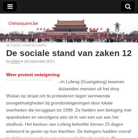
Chinasquare.be
ACTUEEL
,
MAATSCHAPPIJ
De sociale stand van zaken 12
by
editor
•
26 november 2011
Weer protest onteigening
–In Lufeng (Guangdong) kwamen
duizenden mensen uit het dorp
Wukan op straat om te protesteren tegen vermeende
onregelmatigheden bij grondonteigeningen door lokale
overheden die teruggaan tot 1998. Ze hielden een betoging met
spandoeken en vervolgens een sit-in van een uur aan het
stadhuis. Het bestuur van Lufeng beloofde binnen 15 dagen
antwoord te geven op hun klachten. De betogers hadden vooraf