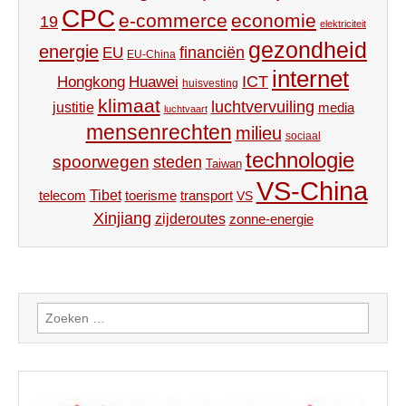
CPC
e-commerce
economie
19
elektriciteit
gezondheid
energie
financiën
EU
EU-China
internet
ICT
Hongkong
Huawei
huisvesting
klimaat
luchtvervuiling
justitie
media
luchtvaart
mensenrechten
milieu
sociaal
technologie
spoorwegen
steden
Taiwan
VS-China
Tibet
toerisme
transport
telecom
VS
Xinjiang
zijderoutes
zonne-energie
Zoeken
naar: