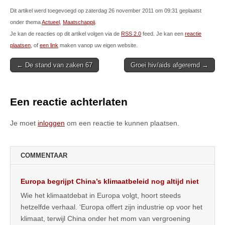
Dit artikel werd toegevoegd op zaterdag 26 november 2011 om 09:31 geplaatst
onder thema
Actueel
,
Maatschappij
.
Je kan de reacties op dit artikel volgen via de
RSS 2.0
feed. Je kan een
reactie
plaatsen
, of
een link
maken vanop uw eigen website.
Post
← De stand van zaken 67
Groei hiv/aids afgeremd →
navigation
Een reactie achterlaten
Je moet
inloggen
om een reactie te kunnen plaatsen.
COMMENTAAR
Europa begrijpt China’s klimaatbeleid nog altijd niet
Wie het klimaatdebat in Europa volgt, hoort steeds
hetzelfde verhaal. ‘Europa offert zijn industrie op voor het
klimaat, terwijl China onder het mom van vergroening