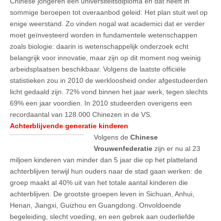
Chinese jongeren een universiteitsdiploma en dat heeft in
sommige beroepen tot overaanbod geleid. Het plan stuit wel op
enige weerstand. Zo vinden nogal wat academici dat er verder
moet geïnvesteerd worden in fundamentele wetenschappen
zoals biologie: daarin is wetenschappelijk onderzoek echt
belangrijk voor innovatie, maar zijn op dit moment nog weinig
arbeidsplaatsen beschikbaar. Volgens de laatste officiële
statistieken zou in 2010 de werkloosheid onder afgestudeerden
licht gedaald zijn. 72% vond binnen het jaar werk, tegen slechts
69% een jaar voordien. In 2010 studeerden overigens een
recordaantal van 128.000 Chinezen in de VS.
Achterblijvende generatie kinderen
Volgens de
Chinese
Vrouwenfederatie
zijn er nu al 23
miljoen kinderen van minder dan 5 jaar die op het platteland
achterblijven terwijl hun ouders naar de stad gaan werken: de
groep maakt al 40% uit van het totale aantal kinderen die
achterblijven. De grootste groepen leven in Sichuan, Anhui,
Henan, Jiangxi, Guizhou en Guangdong. Onvoldoende
begeleiding, slecht voeding, en een gebrek aan ouderliefde