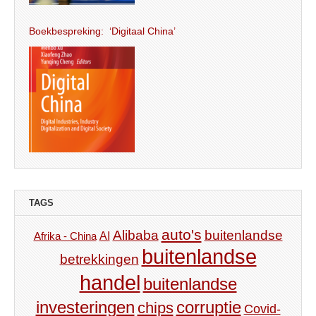
Boekbespreking: ‘Digitaal China’
TAGS
auto's
Alibaba
buitenlandse
AI
Afrika - China
buitenlandse
betrekkingen
handel
buitenlandse
investeringen
corruptie
chips
Covid-