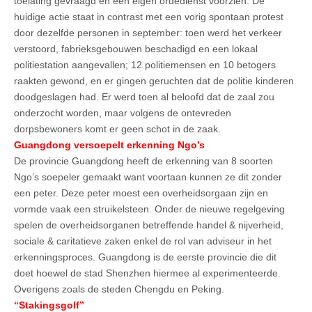
toelating gevraagd en een eigen ordedienst voorzien. De
huidige actie staat in contrast met een vorig spontaan protest
door dezelfde personen in september: toen werd het verkeer
verstoord, fabrieksgebouwen beschadigd en een lokaal
politiestation aangevallen; 12 politiemensen en 10 betogers
raakten gewond, en er gingen geruchten dat de politie kinderen
doodgeslagen had. Er werd toen al beloofd dat de zaal zou
onderzocht worden, maar volgens de ontevreden
dorpsbewoners komt er geen schot in de zaak.
Guangdong versoepelt erkenning Ngo’s
De provincie Guangdong heeft de erkenning van 8 soorten
Ngo’s soepeler gemaakt want voortaan kunnen ze dit zonder
een peter. Deze peter moest een overheidsorgaan zijn en
vormde vaak een struikelsteen. Onder de nieuwe regelgeving
spelen de overheidsorganen betreffende handel & nijverheid,
sociale & caritatieve zaken enkel de rol van adviseur in het
erkenningsproces. Guangdong is de eerste provincie die dit
doet hoewel de stad Shenzhen hiermee al experimenteerde.
Overigens zoals de steden Chengdu en Peking.
“Stakingsgolf”