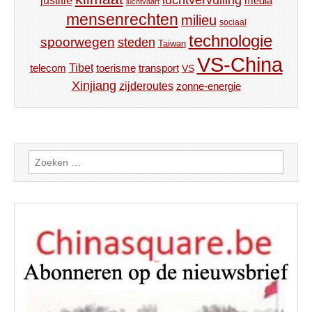
justitie
media
luchtvaart
mensenrechten
milieu
sociaal
technologie
spoorwegen
steden
Taiwan
VS-China
Tibet
toerisme
transport
telecom
VS
Xinjiang
zijderoutes
zonne-energie
Zoeken
naar: