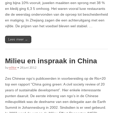
ging bijna 10% vooruit, juwelen maakten een sprong met 38 %
en kledij ging 6,3 5 omhoog. Het waren vooral luxe restaurants
die de weerslag ondervonden van de oproep tot bescheidenheid
en matiging. In Zhejiang zagen die een achteruitgang met een
vijfde. De prijzen van het voedsel bleven wel stabiel. …
Lees meer →
Milieu en inspraak in China
by
editor
•
28 juni 2012
Zes Chinese ngo’s publiceerden in voorbereiding op de Rio+20
top een rapport “China going green: A civil society review of 20
years of sustainable development”. Hier enkele interessante
punten daaruit. De eerste inbreng van ngo’s in de Chinese
milieupolitiek was de deelname van een delegatie aan de Earth
Summit in Johannesburg in 2002. Sindsdien is er veel gebeurd.