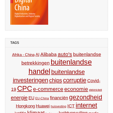
TAGS
auto's
Alibaba
buitenlandse
AI
Afrika - China
buitenlandse
betrekkingen
handel
buitenlandse
investeringen
corruptie
chips
Covid-
CPC
e-commerce
economie
19
elektriciteit
gezondheid
energie
financiën
EU
EU-China
internet
ICT
Hongkong
Huawei
huisvesting
klimaat
luchtvervuiling