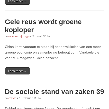
Lees meer →
Gele reus wordt groene
koploper
by
externe bijdrage
•
7 maart 2016
China komt vooraan te staan bij het ontwikkelen van een meer
groene economie en samenleving betoogt John Vandaele die
voor MO-magazine China bezocht
Lees meer →
De sociale stand van zaken 39
by
editor
•
10 februari 2014
Dubbel pensioensysteem fuseert De regering heeft beslist om