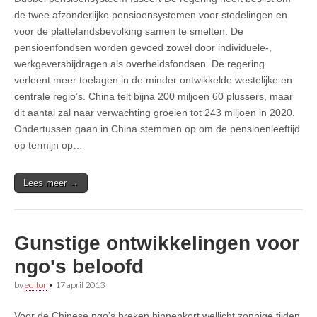
de twee afzonderlijke pensioensystemen voor stedelingen en
voor de plattelandsbevolking samen te smelten. De
pensioenfondsen worden gevoed zowel door individuele-,
werkgeversbijdragen als overheidsfondsen. De regering
verleent meer toelagen in de minder ontwikkelde westelijke en
centrale regio’s. China telt bijna 200 miljoen 60 plussers, maar
dit aantal zal naar verwachting groeien tot 243 miljoen in 2020.
Ondertussen gaan in China stemmen op om de pensioenleeftijd
op termijn op…
Lees meer →
Gunstige ontwikkelingen voor
ngo's beloofd
by
editor
•
17 april 2013
Voor de Chinese ngo’s breken binnenkort wellicht zonnige tijden