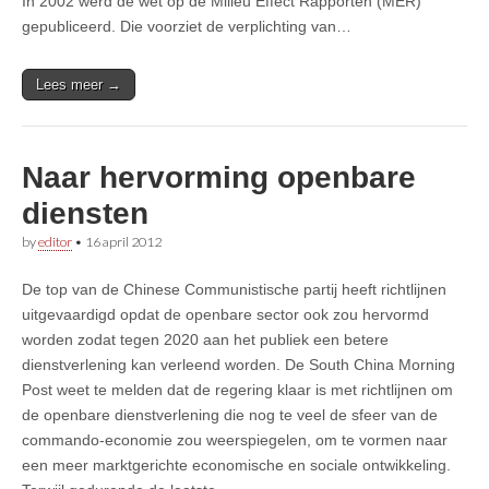
In 2002 werd de wet op de Milieu Effect Rapporten (MER)
gepubliceerd. Die voorziet de verplichting van…
Lees meer →
Naar hervorming openbare
diensten
by
editor
•
16 april 2012
De top van de Chinese Communistische partij heeft richtlijnen
uitgevaardigd opdat de openbare sector ook zou hervormd
worden zodat tegen 2020 aan het publiek een betere
dienstverlening kan verleend worden. De South China Morning
Post weet te melden dat de regering klaar is met richtlijnen om
de openbare dienstverlening die nog te veel de sfeer van de
commando-economie zou weerspiegelen, om te vormen naar
een meer marktgerichte economische en sociale ontwikkeling.