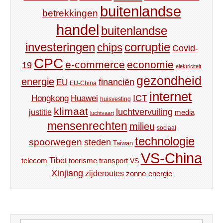
buitenlandse
betrekkingen
handel
buitenlandse
investeringen
corruptie
chips
Covid-
CPC
e-commerce
economie
19
elektriciteit
gezondheid
energie
financiën
EU
EU-China
internet
ICT
Hongkong
Huawei
huisvesting
klimaat
luchtvervuiling
justitie
media
luchtvaart
mensenrechten
milieu
sociaal
technologie
spoorwegen
steden
Taiwan
VS-China
Tibet
toerisme
transport
telecom
VS
Xinjiang
zijderoutes
zonne-energie