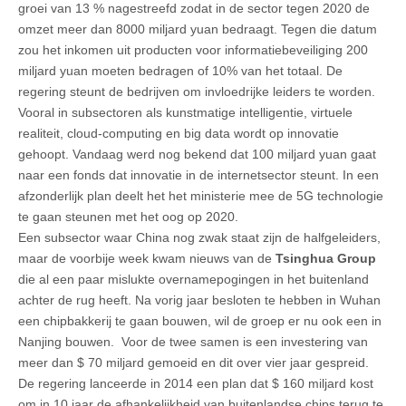
groei van 13 % nagestreefd zodat in de sector tegen 2020 de
omzet meer dan 8000 miljard yuan bedraagt. Tegen die datum
zou het inkomen uit producten voor informatiebeveiliging 200
miljard yuan moeten bedragen of 10% van het totaal. De
regering steunt de bedrijven om invloedrijke leiders te worden.
Vooral in subsectoren als kunstmatige intelligentie, virtuele
realiteit, cloud-computing en big data wordt op innovatie
gehoopt. Vandaag werd nog bekend dat 100 miljard yuan gaat
naar een fonds dat innovatie in de internetsector steunt. In een
afzonderlijk plan deelt het het ministerie mee de 5G technologie
te gaan steunen met het oog op 2020.
Een subsector waar China nog zwak staat zijn de halfgeleiders,
maar de voorbije week kwam nieuws van de
Tsinghua Group
die al een paar mislukte overnamepogingen in het buitenland
achter de rug heeft. Na vorig jaar besloten te hebben in Wuhan
een chipbakkerij te gaan bouwen, wil de groep er nu ook een in
Nanjing bouwen. Voor de twee samen is een investering van
meer dan $ 70 miljard gemoeid en dit over vier jaar gespreid.
De regering lanceerde in 2014 een plan dat $ 160 miljard kost
om in 10 jaar de afhankelijkheid van buitenlandse chips terug te