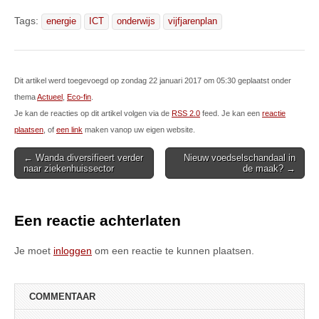
Tags:
energie
ICT
onderwijs
vijfjarenplan
Dit artikel werd toegevoegd op zondag 22 januari 2017 om 05:30 geplaatst onder
thema
Actueel
,
Eco-fin
.
Je kan de reacties op dit artikel volgen via de
RSS 2.0
feed. Je kan een
reactie
plaatsen
, of
een link
maken vanop uw eigen website.
Post
← Wanda diversifieert verder
Nieuw voedselschandaal in
naar ziekenhuissector
de maak? →
navigation
Een reactie achterlaten
Je moet
inloggen
om een reactie te kunnen plaatsen.
COMMENTAAR