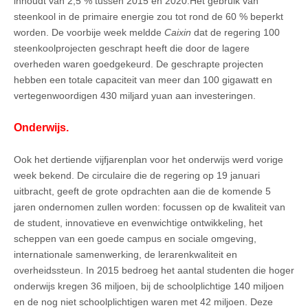
inhoudt van 2,5 % tussen 2015 en 2020.Het gebruik van
steenkool in de primaire energie zou tot rond de 60 % beperkt
worden. De voorbije week meldde
Caixin
dat de regering 100
steenkoolprojecten geschrapt heeft die door de lagere
overheden waren goedgekeurd. De geschrapte projecten
hebben een totale capaciteit van meer dan 100 gigawatt en
vertegenwoordigen 430 miljard yuan aan investeringen.
Onderwijs.
Ook het dertiende vijfjarenplan voor het onderwijs werd vorige
week bekend. De circulaire die de regering op 19 januari
uitbracht, geeft de grote opdrachten aan die de komende 5
jaren ondernomen zullen worden: focussen op de kwaliteit van
de student, innovatieve en evenwichtige ontwikkeling, het
scheppen van een goede campus en sociale omgeving,
internationale samenwerking, de lerarenkwaliteit en
overheidssteun. In 2015 bedroeg het aantal studenten die hoger
onderwijs kregen 36 miljoen, bij de schoolplichtige 140 miljoen
en de nog niet schoolplichtigen waren met 42 miljoen. Deze