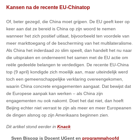
Kansen na de recente EU-Chinatop
Of, beter gezegd, die China moet grijpen. De EU geeft keer op
keer aan dat ze bereid is China op zijn woord te nemen
wanneer het zich positief uitlaat, bijvoorbeeld ten voordele van
meer markttoegang of de bescherming van het multilateralisme.
Als China het inderdaad zo slim speelt, dan handelt het nu naar
die uitspraken en onderneemt het samen met de EU actie om
reële gedeelde belangen te verdedigen. De recente EU-China
top (9 april) kondigde zich moeilijk aan, maar uiteindelijk werd
toch een gemeenschappelijke verklaring overeengekomen,
waarin China concrete engagementen aangaat. Dat bewijst dat
de Europese aanpak kan werken – als China zijn
engagementen nu ook nakomt. Doet het dat niet, dan hoeft
Beijing echter niet verrast te zijn als meer en meer Europeanen
de dingen alsnog op zijn Amerikaans beginnen zien.
Dit artikel stond eerder in
Knack
Sven Biscop is Docent UGent en
programmahoofd