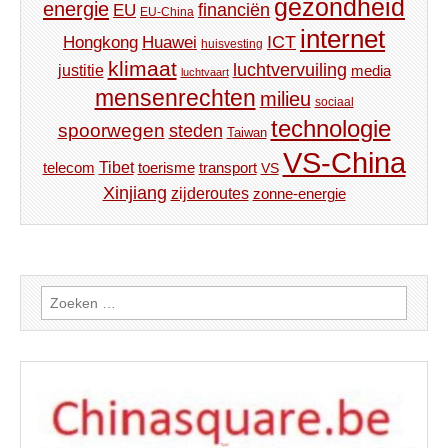
gezondheid
energie
financiën
EU
EU-China
internet
ICT
Hongkong
Huawei
huisvesting
klimaat
luchtvervuiling
justitie
media
luchtvaart
mensenrechten
milieu
sociaal
technologie
spoorwegen
steden
Taiwan
VS-China
Tibet
toerisme
transport
telecom
VS
Xinjiang
zijderoutes
zonne-energie
Zoeken
naar: