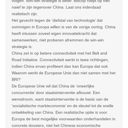
volgen. Win-win strategie is beter. Biscop roept op niet
naief te zijn tegenover China. Laat ons inderdaad
realistisch zijn.
Het gevecht tegen de ‘diefstal van technologie’ dat
sommigen in Europa willen is van de vorige oorlog. China
heeft intussen zoveel eigen innovatiekracht dat
samenwerken, niet proberen afremmen de win-win
strategie is.
China zet in op betere connectiviteit met het Belt and
Road Initiative. Connectiviteit werkt in twee richtingen,
indien China ervan profiteert dan kan Europa dat ook.
Waarom werkt de Europese Unie dan niet samen met het
BRI?
De Europese Unie wil dat China de ‘oneerlijke
concurrentie’ door staatsinterventie afbouwt. Een
wensdroom, want staatsinterventie is de basis van de
‘socialistische markteconomie’ en de sleutel tot de snelle
ontwikkeling van China. Een realistische optie is voor
Europa de best mogelijke voorwaarden onderhandelen in
concrete dossiers, niet het Chinese economische