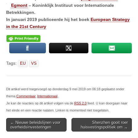
Egmont
– Koninklijk Instituut voor Internationale
Betrekkingen.
In januari 2019 publiceerde hij het boek
European Strategy
in the 21st Century
Tags:
EU
VS
Dit artikel werd toegevoegd op donderdag 9 mei 2019 om 06:18 geplaatst onder
thema
Commentaar
,
Internationaal
.
Je kan de reacties op dit artikel volgen via de
RSS 2.0
feed. U kan doorgaan naar
het einde en een reactie nalaten. Linken is momenteel niet toegelaten.
Post
← Nieuwe beleidslijnen voor
Shenzhen gooit roer
overheidsinvesteringen
huisvestingspolitiek om →
navigation