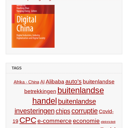
TAGS
auto's
Alibaba
buitenlandse
AI
Afrika - China
buitenlandse
betrekkingen
handel
buitenlandse
investeringen
corruptie
chips
Covid-
CPC
e-commerce
economie
19
elektriciteit