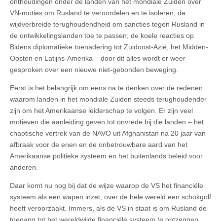
onthoudingen onder de landen van het mondiale Zuiden over
VN-moties om Rusland te veroordelen en te isoleren; de
wijdverbreide terughoudendheid om sancties tegen Rusland in
de ontwikkelingslanden toe te passen; de koele reacties op
Bidens diplomatieke toenadering tot Zuidoost-Azië, het Midden-
Oosten en Latijns-Amerika – door dit alles wordt er weer
gesproken over een nieuwe niet-gebonden beweging.
Eerst is het belangrijk om eens na te denken over de redenen
waarom landen in het mondiale Zuiden steeds terughoudender
zijn om het Amerikaanse leiderschap te volgen. Er zijn veel
motieven die aanleiding geven tot onvrede bij die landen – het
chaotische vertrek van de NAVO uit Afghanistan na 20 jaar van
afbraak voor de enen en de onbetrouwbare aard van het
Amerikaanse politieke systeem en het buitenlands beleid voor
anderen.
Daar komt nu nog bij dat de wijze waarop de VS het financiële
systeem als een wapen inzet, over de hele wereld een schokgolf
heeft veroorzaakt. Immers, als de VS in staat is om Rusland de
toegang tot het wereldwijde financiële systeem te ontzeggen,