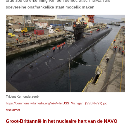
orde zou de erkenning van een democratisch Taiwan als
soevereine onafhankelijke staat mogelijk maken.
Trident Kernonderzeeër
https://commons.wikimedia.org/wiki/File:USS_Michigan_(SSBN-727).jpg
disclaimer
Groot-Brittannië in het nucleaire hart van de NAVO