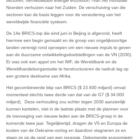
sectoren, hernieuwbare energie enzovoort –van het mondiale
Noorden verhuizen naar het Zuiden. De verschuiving van die
sectoren kan de basis leggen voor de verandering van het
wereldwijde financiële systeem.
De 14e BRICS-top die eind juni in Beijing is afgerond, heeft
hiermee een begin gemaakt en de groep van ongelijksoortige
landen verenigt rond oproepen om een nieuwe impuls te geven
aan de duurzame ontwikkelingsdoelstellingen van de VN (2030).
Er was ook een appel om het IMF, de Wereldbank en de
Wereldhandelsorganisatie te herstructureren de nadruk lag op
een grotere deelname van Afrika.
Het gecombineerde bbp van BRICS ($ 23.500 miljard) omvat
momenteel slechts twee derde van dat van de G7 ($ 34.000
miljard). Deze verhouding zou echter tegen 2030 aanzienlijk
kunnen kantelen, niet in de laatste plaats met de plannen voor
de toevoeging van nieuwe leden aan de BRICS-groep in de
komende twee jaar. Tegelijkertijd, dragen de VS en Europa de
kosten van de Oekraïne-oorlog en daardoor stagneren ze en
staan ze op de rand van een recessie. Opkomende economieën