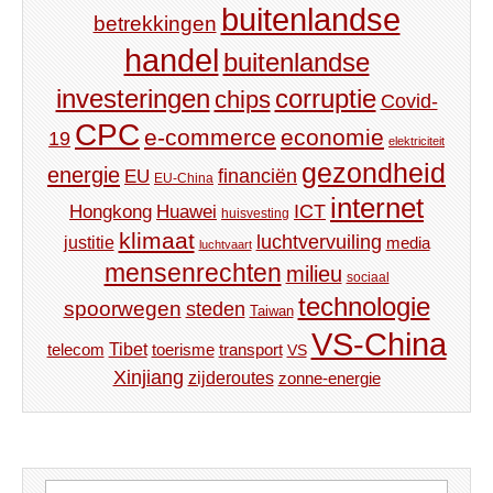
buitenlandse
betrekkingen
handel
buitenlandse
investeringen
corruptie
chips
Covid-
CPC
e-commerce
economie
19
elektriciteit
gezondheid
energie
financiën
EU
EU-China
internet
ICT
Hongkong
Huawei
huisvesting
klimaat
luchtvervuiling
justitie
media
luchtvaart
mensenrechten
milieu
sociaal
technologie
spoorwegen
steden
Taiwan
VS-China
Tibet
toerisme
transport
telecom
VS
Xinjiang
zijderoutes
zonne-energie
Zoeken