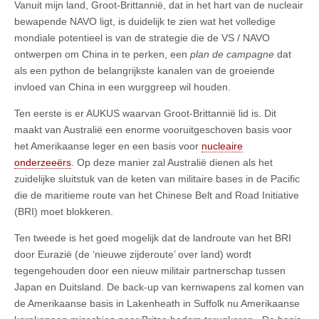
Vanuit mijn land, Groot-Brittannië, dat in het hart van de nucleair
bewapende NAVO ligt, is duidelijk te zien wat het volledige
mondiale potentieel is van de strategie die de VS / NAVO
ontwerpen om China in te perken, een
plan de campagne
dat
als een python de belangrijkste kanalen van de groeiende
invloed van China in een wurggreep wil houden.
Ten eerste is er AUKUS waarvan Groot-Brittannië lid is. Dit
maakt van Australië een enorme vooruitgeschoven basis voor
het Amerikaanse leger en een basis voor
nucleaire
onderzeeërs
. Op deze manier zal Australië dienen als het
zuidelijke sluitstuk van de keten van militaire bases in de Pacific
die de maritieme route van het Chinese Belt and Road Initiative
(BRI) moet blokkeren.
Ten tweede is het goed mogelijk dat de landroute van het BRI
door Eurazië (de ‘nieuwe zijderoute’ over land) wordt
tegengehouden door een nieuw militair partnerschap tussen
Japan en Duitsland. De back-up van kernwapens zal komen van
de Amerikaanse basis in Lakenheath in Suffolk nu Amerikaanse