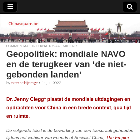
Chinasquare.be
COMMENTAAR
,
INTERNATIONAAL
,
MILITAIR
Geopolitiek: mondiale NAVO
en de terugkeer van ‘de niet-
gebonden landen’
by
externe bijdrage
•
11 juli 2022
Dr.
Jenny Clegg* plaatst de mondiale uitdagingen en
opdrachten voor China in een brede context, qua tijd
en ruimte.
De volgende tekst is de bewerking van een toespraak gehouden
tijdens het webinar van Friends of Socialist China,
The Empire