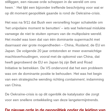
stilliggen, een nieuwe orde scheppen in de wereld om ons
heen.’ Het lijkt een bijzonder treffende beschrijving voor wat er
op dit moment geopolitiek gaande is rond de Oekraïne-crisis.
Het was na 9/11 dat Bush een versnelling hoger schakelde om
‘het unipolaire moment te benutten’ – iets wat helemaal mislukte
vanwege de niet te stuiten opmars van de multipolaire wereld.
Het model was toen dat van één dominante supermacht met
daarnaast vier grote mogendheden – China, Rusland, de EU en
Japan. De volgende 20 jaar ontstonden er meer evenwichtige
machtsverhoudingen, vooral met de opkomst van China, dat
heeft geprobeerd de EU en Japan bij zijn Belt and Road
Initiative te betrekken. De VS ondervond dat het een probleem
was om de dominante positie te behouden. Het was het begin
van een strategische wending richting
containment
, indamming
van China.
De Oekraïne-crisis is op dit ogenblik de katalysator die zorgt
voor een snellere ontwikkeling van deze langetermijntrends.
De nieuwe orde in de geopolitiek onder de leiding van