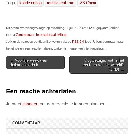
Tags:
koude oorlog
multilateralisme
VS-China
Dit artikel werd toegevoegd op maandag 11 juli 2022 om 06:00 geplaatst onder
thema
Commentaar
,
Internationaal
,
Militair
.
Je kan de reacties op dit artikel volgen via de
RSS 2.0
feed. U kan doorgaan naar
het einde en een reactie nalaten. Linken is momenteel niet toegelaten.
Post
← Voorbije week was
OogGetuige: wat is het
diplomatiek druk
centrum van de wereld?
navigation
(UPD) →
Een reactie achterlaten
Je moet
inloggen
om een reactie te kunnen plaatsen.
COMMENTAAR