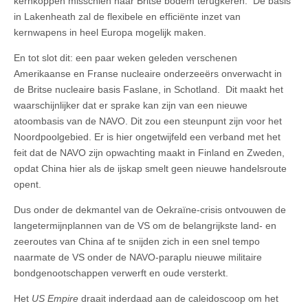
kernkoppen misschien naar Britse bodem terugkeren. De basis
in Lakenheath zal de flexibele en efficiënte inzet van
kernwapens in heel Europa mogelijk maken.
En tot slot dit: een paar weken geleden verschenen
Amerikaanse en Franse nucleaire onderzeeërs onverwacht in
de Britse nucleaire basis Faslane, in Schotland. Dit maakt het
waarschijnlijker dat er sprake kan zijn van een nieuwe
atoombasis van de NAVO. Dit zou een steunpunt zijn voor het
Noordpoolgebied. Er is hier ongetwijfeld een verband met het
feit dat de NAVO zijn opwachting maakt in Finland en Zweden,
opdat China hier als de ijskap smelt geen nieuwe handelsroute
opent.
Dus onder de dekmantel van de Oekraïne-crisis ontvouwen de
langetermijnplannen van de VS om de belangrijkste land- en
zeeroutes van China af te snijden zich in een snel tempo
naarmate de VS onder de NAVO-paraplu nieuwe militaire
bondgenootschappen verwerft en oude versterkt.
Het
US Empire
draait inderdaad aan de caleidoscoop om het