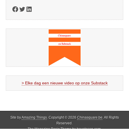
Facebook
Twitter
LinkedIn
> Elke dag een nieuwe video op onze Substack
Site by
Amazing Things
. Copyright © 2026
Chinasquare.be
. All Rights
Reserved.
The Magazine Basic Theme by
bavotasan.com
.