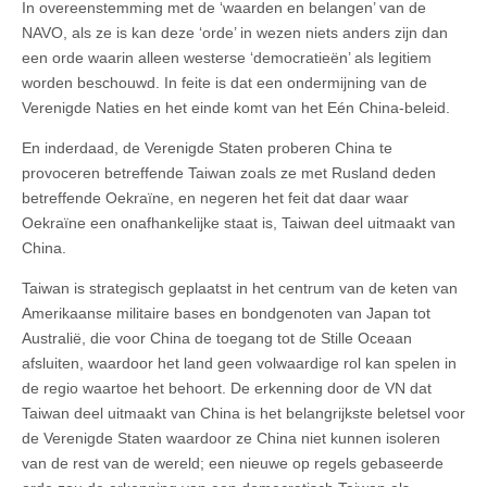
In overeenstemming met de ‘waarden en belangen’ van de
NAVO, als ze is kan deze ‘orde’ in wezen niets anders zijn dan
een orde waarin alleen westerse ‘democratieën’ als legitiem
worden beschouwd. In feite is dat een ondermijning van de
Verenigde Naties en het einde komt van het Eén China-beleid.
En inderdaad, de Verenigde Staten proberen China te
provoceren betreffende Taiwan zoals ze met Rusland deden
betreffende Oekraïne, en negeren het feit dat daar waar
Oekraïne een onafhankelijke staat is, Taiwan deel uitmaakt van
China.
Taiwan is strategisch geplaatst in het centrum van de keten van
Amerikaanse militaire bases en bondgenoten van Japan tot
Australië, die voor China de toegang tot de Stille Oceaan
afsluiten, waardoor het land geen volwaardige rol kan spelen in
de regio waartoe het behoort. De erkenning door de VN dat
Taiwan deel uitmaakt van China is het belangrijkste beletsel voor
de Verenigde Staten waardoor ze China niet kunnen isoleren
van de rest van de wereld; een nieuwe op regels gebaseerde