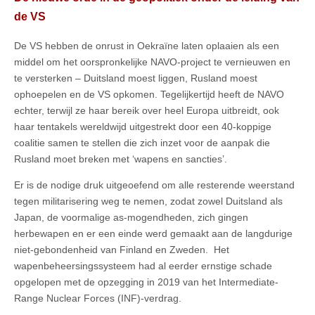
de VS
De VS hebben de onrust in Oekraïne laten oplaaien als een
middel om het oorspronkelijke NAVO-project te vernieuwen en
te versterken – Duitsland moest liggen, Rusland moest
ophoepelen en de VS opkomen. Tegelijkertijd heeft de NAVO
echter, terwijl ze haar bereik over heel Europa uitbreidt, ook
haar tentakels wereldwijd uitgestrekt door een 40-koppige
coalitie samen te stellen die zich inzet voor de aanpak die
Rusland moet breken met ‘wapens en sancties’.
Er is de nodige druk uitgeoefend om alle resterende weerstand
tegen militarisering weg te nemen, zodat zowel Duitsland als
Japan, de voormalige as-mogendheden, zich gingen
herbewapen en er een einde werd gemaakt aan de langdurige
niet-gebondenheid van Finland en Zweden. Het
wapenbeheersingssysteem had al eerder ernstige schade
opgelopen met de opzegging in 2019 van het Intermediate-
Range Nuclear Forces (INF)-verdrag.