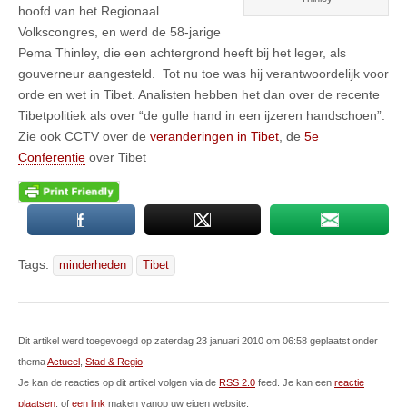
hoofd van het Regionaal
Volkscongres, en werd de 58-jarige
Pema Thinley, die een achtergrond heeft bij het leger, als
gouverneur aangesteld. Tot nu toe was hij verantwoordelijk voor
orde en wet in Tibet. Analisten hebben het dan over de recente
Tibetpolitiek als over “de gulle hand in een ijzeren handschoen”.
Zie ook CCTV over de
veranderingen in Tibet
, de
5e
Conferentie
over Tibet
Tags:
minderheden
Tibet
Dit artikel werd toegevoegd op zaterdag 23 januari 2010 om 06:58 geplaatst onder
thema
Actueel
,
Stad & Regio
.
Je kan de reacties op dit artikel volgen via de
RSS 2.0
feed. Je kan een
reactie
plaatsen
, of
een link
maken vanop uw eigen website.