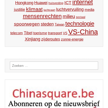
internet
ICT
Hongkong
Huawei
huisvesting
klimaat
luchtvervuiling
justitie
media
luchtvaart
mensenrechten
milieu
sociaal
technologie
spoorwegen
steden
Taiwan
VS-China
Tibet
toerisme
transport
telecom
VS
Xinjiang
zijderoutes
zonne-energie
Zoeken
naar: