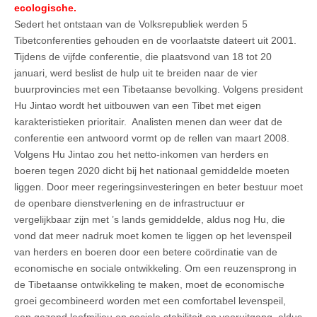
ecologische.
Sedert het ontstaan van de Volksrepubliek werden 5
Tibetconferenties gehouden en de voorlaatste dateert uit 2001.
Tijdens de vijfde conferentie, die plaatsvond van 18 tot 20
januari, werd beslist de hulp uit te breiden naar de vier
buurprovincies met een Tibetaanse bevolking. Volgens president
Hu Jintao wordt het uitbouwen van een Tibet met eigen
karakteristieken prioritair. Analisten menen dan weer dat de
conferentie een antwoord vormt op de rellen van maart 2008.
Volgens Hu Jintao zou het netto-inkomen van herders en
boeren tegen 2020 dicht bij het nationaal gemiddelde moeten
liggen. Door meer regeringsinvesteringen en beter bestuur moet
de openbare dienstverlening en de infrastructuur er
vergelijkbaar zijn met ’s lands gemiddelde, aldus nog Hu, die
vond dat meer nadruk moet komen te liggen op het levenspeil
van herders en boeren door een betere coördinatie van de
economische en sociale ontwikkeling. Om een reuzensprong in
de Tibetaanse ontwikkeling te maken, moet de economische
groei gecombineerd worden met een comfortabel levenspeil,
een gezond leefmilieu en sociale stabiliteit en vooruitgang, aldus