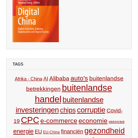
TAGS
auto's
Alibaba
buitenlandse
AI
Afrika - China
buitenlandse
betrekkingen
handel
buitenlandse
investeringen
corruptie
chips
Covid-
CPC
e-commerce
economie
19
elektriciteit
gezondheid
energie
financiën
EU
EU-China