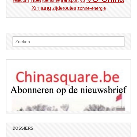
Tibet
toerisme
transport
telecom
VS
Xinjiang
zijderoutes
zonne-energie
Zoeken
naar:
DOSSIERS