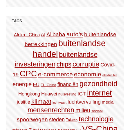
TAGS
auto's
Alibaba
buitenlandse
AI
Afrika - China
buitenlandse
betrekkingen
handel
buitenlandse
investeringen
corruptie
chips
Covid-
CPC
e-commerce
economie
19
elektriciteit
gezondheid
energie
financiën
EU
EU-China
internet
ICT
Hongkong
Huawei
huisvesting
klimaat
luchtvervuiling
justitie
media
luchtvaart
mensenrechten
milieu
sociaal
technologie
spoorwegen
steden
Taiwan
VS-China