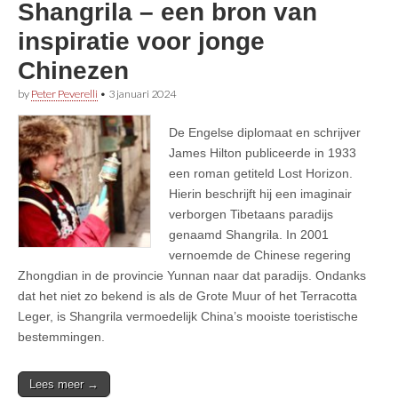
Shangrila – een bron van
inspiratie voor jonge
Chinezen
by
Peter Peverelli
•
3 januari 2024
De Engelse diplomaat en schrijver
James Hilton publiceerde in 1933
een roman getiteld Lost Horizon.
Hierin beschrijft hij een imaginair
verborgen Tibetaans paradijs
genaamd Shangrila. In 2001
vernoemde de Chinese regering
Zhongdian in de provincie Yunnan naar dat paradijs. Ondanks
dat het niet zo bekend is als de Grote Muur of het Terracotta
Leger, is Shangrila vermoedelijk China’s mooiste toeristische
bestemmingen.
Lees meer →