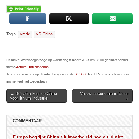
Tags:
vrede
VS-China
Dit artikel werd toegevoegd op woensdag 8 maart 2023 om 08:00 geplaatst onder
thema
Actueel
,
Internationaal
.
Je kan de reacties op dit artikel volgen via de
RSS 2.0
feed. Reacties of linken zijn
momenteel niet toegestaan.
Post
← Bolivië rekent op China
Vrouweneconomie in China
voor lithium industrie.
→
navigation
COMMENTAAR
Europa begrijpt China’s klimaatbeleid nog altijd niet