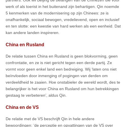
partners. Ook wil Beijing de belangen van de Chinezen die voor
werk of als toerist in het buitenand zijn behartigen. Qin noemde
5 kenmerken van de modernisering op zijn Chinees: ze is
onafhankelijk, sociaal bewogen, vredelievend, open en inclusief
en ten slotte: een kwestie van hard werken als een eenheid. Dat
kan andere landen inspireren.
China en Rusland
De relatie tussen China en Rusland is geen blokvorming, geen
confrontatie, en ze is niet gericht tegen een derde partij. Ze
vormt voor geen enkel land een bedreiging. Wij ‘laten ons niet
beïnvloeden door inmenging of pogingen van derden om
verdeeldheid te zaaien. Hoe onstabieler de wereld wordt, des te
belangrijker is het voor China en Rusland om hun betrekkingen
gestaag te verbeteren’, aldus Qin.
China en de VS
De relatie met de VS beschrijft Qin in hele andere
bewoordingen: ‘de perceptie en opvattingen van de VS over