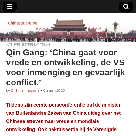
Chinasquare.be
ACTUEEL
,
INTERNATIONAAL
Qin Gang: ‘China gaat voor
vrede en ontwikkeling, de VS
voor inmenging en gevaarlijk
conflict.’
by
Dirk Nimmegeers
•
8 maart 2023
Tijdens zijn eerste persconferentie gaf de minister
van Buitenlandse Zaken van China uitleg over het
Chinese streven naar vrede en mondiale
ontwikkeling. Ook bekritiseerde hij de Verenigde