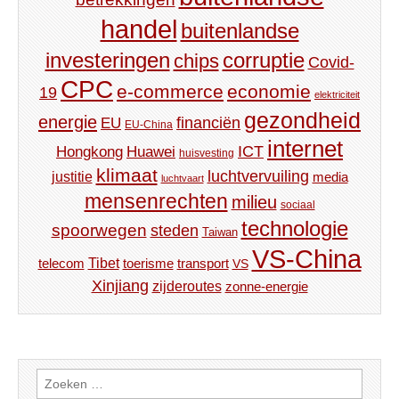
handel
buitenlandse
investeringen
corruptie
chips
Covid-
CPC
e-commerce
economie
19
elektriciteit
gezondheid
energie
financiën
EU
EU-China
internet
ICT
Hongkong
Huawei
huisvesting
klimaat
luchtvervuiling
justitie
media
luchtvaart
mensenrechten
milieu
sociaal
technologie
spoorwegen
steden
Taiwan
VS-China
Tibet
toerisme
transport
telecom
VS
Xinjiang
zijderoutes
zonne-energie
Zoeken
naar: