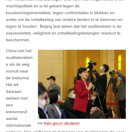
machtspolitiek en is fel gekant tegen de
koudeoorlogsmentaliteit, tegen confrontaties in blokken en
acties om de ontwikkeling van andere landen in te dammen en
tegen te houden’. Beijing laat weten dat het vastbesloten is de
soevereiniteit, veiligheid en ontwikkelingsbelangen resoluut te
beschermen.
China ziet het
multilateralism
e als de weg
vooruit naar
de toekomst.
Het wil
daaraan
werken met
een
toenemend
aantal
foto
fmprc.gov.cn
(
disclaimer
)
internationale