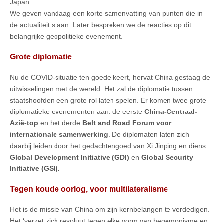
Japan.
We geven vandaag een korte samenvatting van punten die in
de actualiteit staan. Later bespreken we de reacties op dit
belangrijke geopolitieke evenement.
Grote diplomatie
Nu de COVID-situatie ten goede keert, hervat China gestaag de
uitwisselingen met de wereld. Het zal de diplomatie tussen
staatshoofden een grote rol laten spelen. Er komen twee grote
diplomatieke evenementen aan: de eerste
China-Centraal-
Azië-top
en het derde
Belt and Road Forum voor
internationale samenwerking
. De diplomaten laten zich
daarbij leiden door het gedachtengoed van Xi Jinping en diens
Global Development Initiative (GDI)
en
Global Security
Initiative (GSI).
Tegen koude oorlog, voor multilateralisme
Het is de missie van China om zijn kernbelangen te verdedigen.
Het ‘verzet zich resoluut tegen elke vorm van hegemonisme en