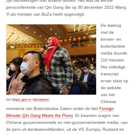
zijn betrekkingen met andere landen. Het was de eerste
persconferentie van Qin Gang die op 30 december 2022 Wang
Yi als minister van BuZa heeft opgevolgd.
De dialoog
met de
binnen- en
buitenlandse
media duurde
110 minuten.
Het volledige
transcript
ervan staat op
de website
van het
foto
fmprc.gov.cn
(
disclaimer
)
Chinese
ministerie van Buitenlandse Zaken onder de titel
Foreign
Minister Qin Gang Meets the Press
.
Er kwamen vragen van
Chinese gouvernementele en niet-gouvernementele media, van
de pers uit derdewereldlanden, uit de VS, Europa, Rusland en