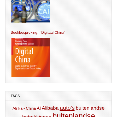
Boekbespreking: ‘Digitaal China’
TAGS
auto's
Alibaba
buitenlandse
AI
Afrika - China
buitenlandse
betrekkingen