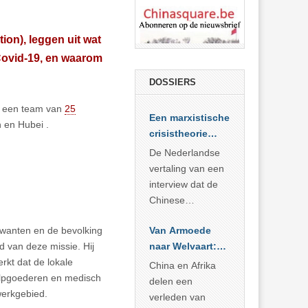
on), leggen uit wat
 Covid-19, en waarom
DOSSIERS
ie een team van
25
Een marxistische
 en Hubei .
crisistheorie
voor vandaag
De Nederlandse
vertaling van een
interview dat de
Chinese
Academie voor
rwanten en de bevolking
Van Armoede
Sociale
 van deze missie. Hij
naar Welvaart:
Wetenschappen
rkt dat de lokale
Wat Afrika kan
afnam van de
China en Afrika
hulpgoederen en medisch
leren van
Britse
delen een
werkgebied.
China’s
marxistische
verleden van