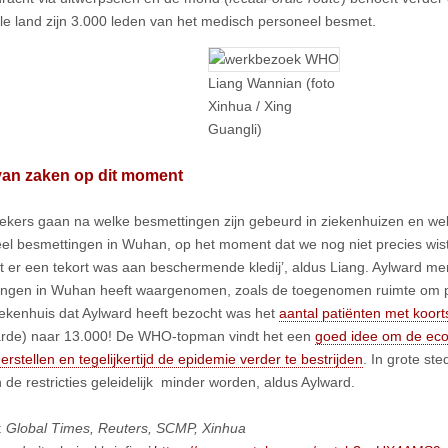
ele land zijn 3.000 leden van het medisch personeel besmet.
Liang Wannian (foto
Xinhua / Xing
Guangli)
van zaken op dit moment
kers gaan na welke besmettingen zijn gebeurd in ziekenhuizen en welk
el besmettingen in Wuhan, op het moment dat we nog niet precies wist
 er een tekort was aan beschermende kledij’, aldus Liang. Aylward merk
ingen in Wuhan heeft waargenomen, zoals de toegenomen ruimte om pa
iekenhuis dat Aylward heeft bezocht was het
aantal patiënten met koort
rde) naar 13.000! De WHO-topman vindt het een
goed idee om de eco
erstellen en tegelijkertijd de epidemie verder te bestrijden
. In grote st
 de restricties geleidelijk minder worden, aldus Aylward.
:
Global Times, Reuters, SCMP, Xinhua