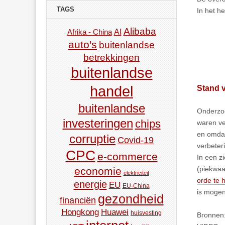
TAGS
In het h
Alibaba
AI
Afrika - China
auto's
buitenlandse
betrekkingen
buitenlandse
handel
Stand 
buitenlandse
Onderzoe
investeringen
chips
waren ve
en omdat
corruptie
Covid-19
verbeter
CPC
e-commerce
In een z
(piekwaa
economie
elektriciteit
orde te h
energie
EU
EU-China
is mogen
gezondheid
financiën
Hongkong
Huawei
huisvesting
Bronnen