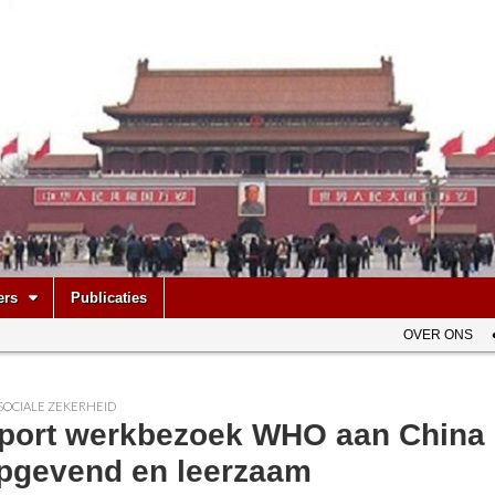
be
ers
Publicaties
OVER ONS
SOCIALE ZEKERHEID
port werkbezoek WHO aan China
pgevend en leerzaam