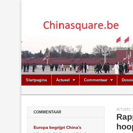
Chinasquare.
Skip
Main
Startpagina
Actueel
Commentaar
Dossi
to
menu
Sub
content
menu
ACTUEEL
,
COMMENTAAR
Rap
hoo
Europa begrijpt China’s