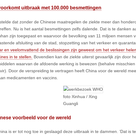
voorkomt uitbraak met 100.000 besmettingen
stelde dat zonder de Chinese maatregelen de ziekte meer dan honde
reffen. Nu is het aantal besmettingen zelfs dalende. Dat is te danken
uhan zijn toegepast en waarvoor de bevolking van 11 miljoen mensen vee
astende afsluiting van de stad, stopzetting van het verkeer en quarant
r en veelomvattend de beslissingen zijn geweest om het verkeer helema
nes in te stellen.
Bovendien kan de ziekte uiterst gevaarlijk zijn door 
ddelen waarvan de afdoende werking is bewezen (behalve misschien
ir). Door de verspreiding te vertragen heeft China voor de wereld me
aan medicamenten en vaccins.
foto Xinhua / Xing
Guangli
inese voorbeeld voor de wereld
hina is er tot nog toe in geslaagd deze uitbraak in te dammen. ‘Dat is 