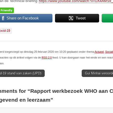
n de ’technical briefing’
https://www.youtube.com/watch?v=UX4AMS9
Share on Facebook
Tweet
ovid-19
 werd toegevoegd op dinsdag 25 februari 2020 om 10:20 geplaatst onder thema
Actueel
,
Social
eacties op dit artikel volgen via de
RSS 2.0
feed. U kan doorgaan naar het einde en een react
ten.
d-19 stand van zaken (UPD)
Gui Minhai veroor
ion
ments for “
Rapport werkbezoek WHO aan C
gevend en leerzaam
”