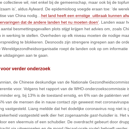
e collectieve wil, niet enkel bij de gemeenschap, maar ook bij de topfu
dzaam is’, aldus Aylward. De epidemioloog voegde eraan toe: ‘de werel
tise van China nodig…
het land heeft een ernstige uitbraak kunnen a
ervaringen dat de andere landen het nu moeten doen’
. Landen waar he
aantal besmettingsgevallen plots stijgt krijgen het advies om, zoals Chi
 in werking te stellen. Overheden op elk niveau moeten de nodige m
rspreiding te blokkeren. Desnoods zijn strengere ingrepen aan de or
 Wereldgezondheidsorganisatie roept de landen ook op om informatie u
e uitdagingen aan te gaan.
 voor verder onderzoek
nnian, de Chinese deskundige van de Nationale Gezondheidscommissi
erentie voor. Volgens het rapport van de WHO-onderzoekscommissie 
 minder erg, bij 13% is de toestand ernstig, en 6% van de patiënten ver
t 5% van de mensen die in nauw contact zijn geweest met coronaviruspa
ng vastgesteld. Liang meldde dat het dodelijke coronavirus nog niet is
 zekerheid vastgesteld welk dier het zogenaamde
gast-huisdier
is. Het 
oor een vleermuis of een schubdier. De overdracht gebeurt door drupp
racht via uitwerpselen en de mond (
fecaal-orale route
) behoeft verder