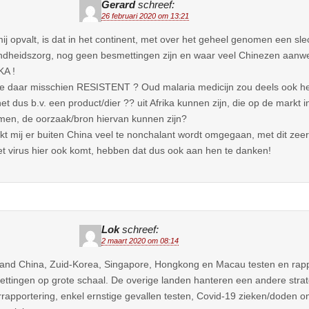
Gerard
schreef:
26 februari 2020 om 13:21
ij opvalt, is dat in het continent, met over het geheel genomen een sle
dheidszorg, nog geen besmettingen zijn en waar veel Chinezen aanwez
KA !
ze daar misschien RESISTENT ? Oud malaria medicijn zou deels ook hel
et dus b.v. een product/dier ?? uit Afrika kunnen zijn, die op de markt 
en, de oorzaak/bron hiervan kunnen zijn?
ijkt mij er buiten China veel te nonchalant wordt omgegaan, met dit zeer 
et virus hier ook komt, hebben dat dus ook aan hen te danken!
Lok
schreef:
2 maart 2020 om 08:14
and China, Zuid-Korea, Singapore, Hongkong en Macau testen en rapp
ttingen op grote schaal. De overige landen hanteren een andere strate
rapportering, enkel ernstige gevallen testen, Covid-19 zieken/doden o