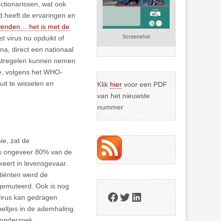
nctionarissen, wat ook
d heeft de ervaringen en
fwenden… het is met de
Screenshot
t virus nu opduikt of
na, direct een nationaal
aatregelen kunnen nemen
de, volgens het WHO-
it te wisselen en
Klik
hier
voor een PDF
van het nieuwste
nummer
e, zat de
is ongeveer 80% van de
keert in levensgevaar.
tiënten werd de
 gemuteerd. Ook is nog
Facebook
Twitter
LinkedIn
virus kan gedragen
eltjes in de ademhaling.
 onderzoek.