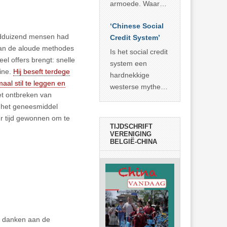
economisch
econoom Michael
armoede. Waar
wonder
Roberts. Het laat
China er de
zien dat
‘Chinese Social
voorbije veertig
rdduizend mensen had
… >> lees meer
Credit System’
jaar in slaagde
 aan de aloude methodes
meer dan 800
Is het social credit
l offers brengt: snelle
miljoen mensen
system een
aine.
Hij beseft terdege
uit de armoede
hardnekkige
al stil te leggen en
… >> lees meer
westerse mythe of
het ontbreken van
de dagelijkse
 het geneesmiddel
realiteit in China?
er tijd gewonnen om te
TIJDSCHRIFT
VERENIGING
BELGIË-CHINA
te danken aan de