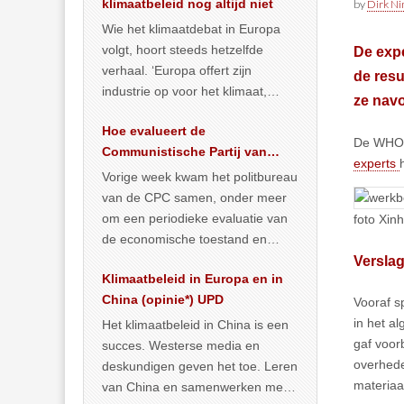
klimaatbeleid nog altijd niet
by
Dirk N
Wie het klimaatdebat in Europa
volgt, hoort steeds hetzelfde
De expe
verhaal. ‘Europa offert zijn
de resu
industrie op voor het klimaat,
ze navo
terwijl China onder het mom van
Hoe evalueert de
vergroening
… >> lees meer
De WHO h
Communistische Partij van
experts
China de economische
Vorige week kwam het politbureau
situatie?
van de CPC samen, onder meer
om een periodieke evaluatie van
foto Xin
de economische toestand en
politiek te maken. We
Versla
Klimaatbeleid in Europa en in
publiceerden
… >> lees meer
China (opinie*) UPD
Vooraf s
in het a
Het klimaatbeleid in China is een
gaf voor
succes. Westerse media en
overhede
deskundigen geven het toe. Leren
materiaa
van China en samenwerken met