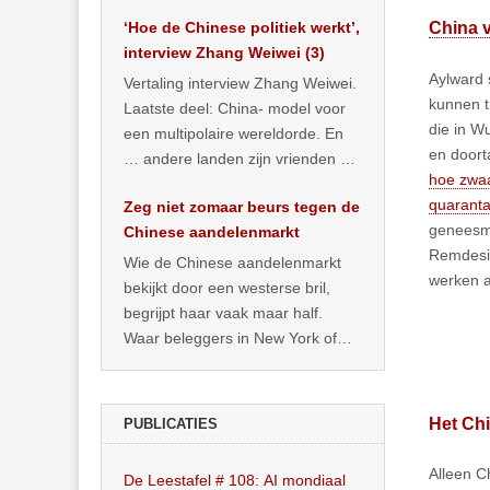
het land dan maar? ‘Dat
‘Hoe de Chinese politiek werkt’,
China 
… >> lees meer
interview Zhang Weiwei (3)
Aylward 
Vertaling interview Zhang Weiwei.
kunnen t
Laatste deel: China- model voor
die in W
een multipolaire wereldorde. En
en doort
… andere landen zijn vrienden of
hoe zwaa
kunnen het worden.
quarantai
Zeg niet zomaar beurs tegen de
geneesmi
Chinese aandelenmarkt
Remdesiv
Wie de Chinese aandelenmarkt
werken 
bekijkt door een westerse bril,
begrijpt haar vaak maar half.
Waar beleggers in New York of
Londen vooral kijken naar winst,
… >> lees meer
Het Ch
PUBLICATIES
Alleen C
De Leestafel # 108: AI mondiaal