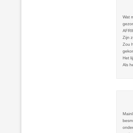
Wat m
gezon
AFRI
Zijn 
Zou h
gekom
Het l
Als h
Mainl
besme
onder