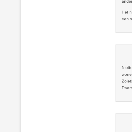
ander
Het h
een s
Niett
wonen
Zoiet
Daaro