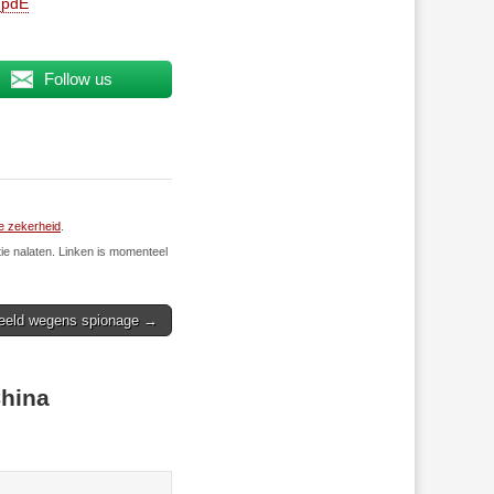
_pdE
Follow us
e zekerheid
.
ie nalaten. Linken is momenteel
deeld wegens spionage →
hina