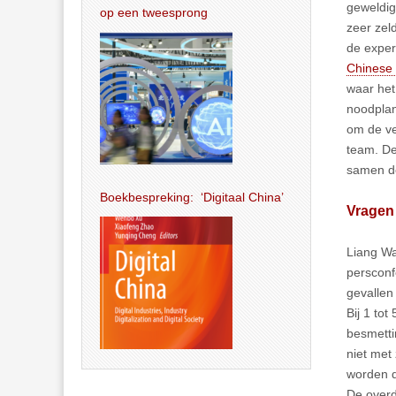
geweldig
op een tweesprong
zeer zel
de exper
Chinese 
waar het 
noodplan
om de ve
team. De
samen d
Boekbespreking: ‘Digitaal China’
Vragen
Liang Wa
persconf
gevallen
Bij 1 to
besmetti
niet met
worden d
De overd