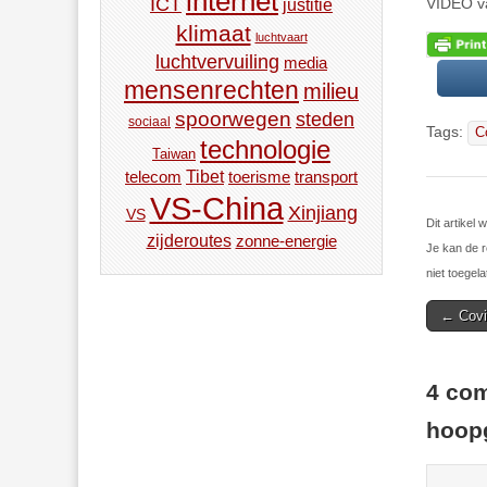
internet
ICT
VIDEO va
justitie
klimaat
luchtvaart
luchtvervuiling
media
mensenrechten
milieu
spoorwegen
steden
sociaal
Tags:
C
technologie
Taiwan
Tibet
toerisme
transport
telecom
VS-China
Xinjiang
VS
Dit artikel
zijderoutes
zonne-energie
Je kan de r
niet toegela
Post
← Covi
navigat
4 com
hoop