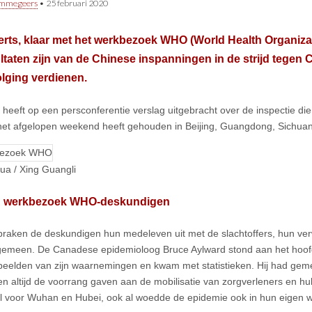
immegeers
•
25 februari 2020
rts, klaar met het werkbezoek WHO (World Health Organizati
ltaten zijn van de Chinese inspanningen in de strijd tegen
lging verdienen.
eeft op een persconferentie verslag uitgebracht over de inspectie d
het afgelopen weekend heeft gehouden in Beijing, Guangdong, Sichuan
hua / Xing Guangli
g werkbezoek WHO-deskundigen
praken de deskundigen hun medeleven uit met de slachtoffers, hun ve
lgemeen. De Canadese epidemioloog Bruce Aylward stond aan het hoofd
beelden van zijn waarnemingen en kwam met statistieken. Hij had geme
n altijd de voorrang gaven aan de mobilisatie van zorgverleners en 
l voor Wuhan en Hubei, ook al woedde de epidemie ook in hun eigen 