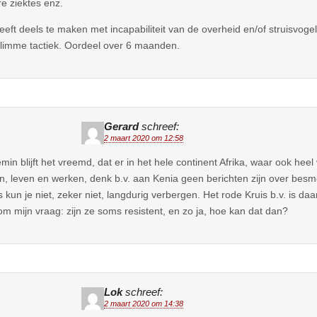
e ziektes enz.
eeft deels te maken met incapabiliteit van de overheid en/of struisvogelpo
limme tactiek. Oordeel over 6 maanden.
Gerard
schreef:
2 maart 2020 om 12:58
emin blijft het vreemd, dat er in het hele continent Afrika, waar ook hee
, leven en werken, denk b.v. aan Kenia geen berichten zijn over besm
s kun je niet, zeker niet, langdurig verbergen. Het rode Kruis b.v. is da
m mijn vraag: zijn ze soms resistent, en zo ja, hoe kan dat dan?
Lok
schreef:
2 maart 2020 om 14:38