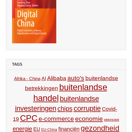
TAGS
auto's
Alibaba
buitenlandse
AI
Afrika - China
buitenlandse
betrekkingen
handel
buitenlandse
investeringen
corruptie
chips
Covid-
CPC
e-commerce
economie
19
elektriciteit
gezondheid
energie
financiën
EU
EU-China