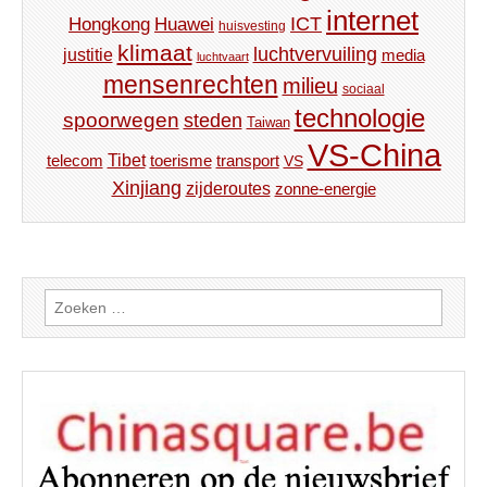
internet
ICT
Hongkong
Huawei
huisvesting
klimaat
luchtvervuiling
justitie
media
luchtvaart
mensenrechten
milieu
sociaal
technologie
spoorwegen
steden
Taiwan
VS-China
Tibet
toerisme
transport
telecom
VS
Xinjiang
zijderoutes
zonne-energie
Zoeken
naar: