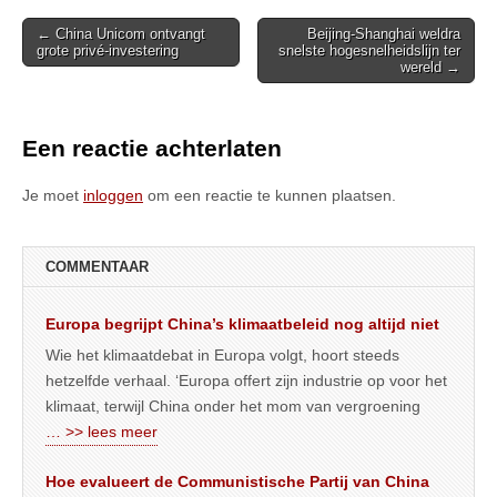
Post
← China Unicom ontvangt
Beijing-Shanghai weldra
grote privé-investering
snelste hogesnelheidslijn ter
navigation
wereld →
Een reactie achterlaten
Je moet
inloggen
om een reactie te kunnen plaatsen.
COMMENTAAR
Europa begrijpt China’s klimaatbeleid nog altijd niet
Wie het klimaatdebat in Europa volgt, hoort steeds
hetzelfde verhaal. ‘Europa offert zijn industrie op voor het
klimaat, terwijl China onder het mom van vergroening
… >> lees meer
Hoe evalueert de Communistische Partij van China