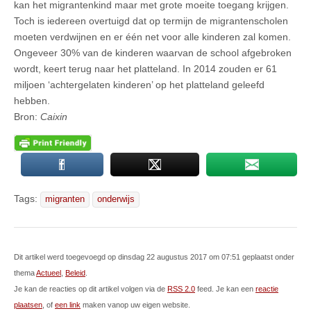
kan het migrantenkind maar met grote moeite toegang krijgen.
Toch is iedereen overtuigd dat op termijn de migrantenscholen
moeten verdwijnen en er één net voor alle kinderen zal komen.
Ongeveer 30% van de kinderen waarvan de school afgebroken
wordt, keert terug naar het platteland. In 2014 zouden er 61
miljoen ‘achtergelaten kinderen’ op het platteland geleefd
hebben.
Bron:
Caixin
Tags:
migranten
onderwijs
Dit artikel werd toegevoegd op dinsdag 22 augustus 2017 om 07:51 geplaatst onder
thema
Actueel
,
Beleid
.
Je kan de reacties op dit artikel volgen via de
RSS 2.0
feed. Je kan een
reactie
plaatsen
, of
een link
maken vanop uw eigen website.