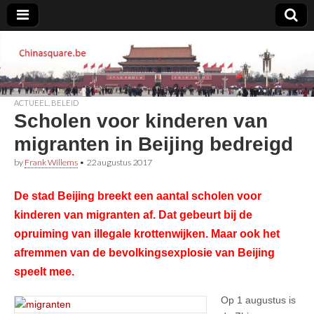
Chinasquare.be
ACTUEEL
,
BELEID
Scholen voor kinderen van
migranten in Beijing bedreigd
by
Frank Willems
•
22 augustus 2017
De stad Beijing breekt een aantal scholen voor
kinderen van migranten af. Dat gebeurt bij de
opruiming van illegale krottenwijken. Maar ook het
afremmen van de bevolkingsexplosie van Beijing
speelt mee.
Op 1 augustus is