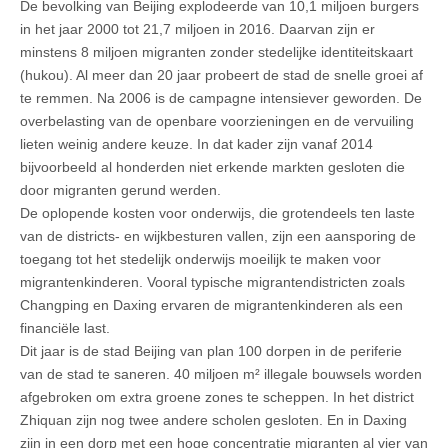
De bevolking van Beijing explodeerde van 10,1 miljoen burgers
in het jaar 2000 tot 21,7 miljoen in 2016. Daarvan zijn er
minstens 8 miljoen migranten zonder stedelijke identiteitskaart
(hukou). Al meer dan 20 jaar probeert de stad de snelle groei af
te remmen. Na 2006 is de campagne intensiever geworden. De
overbelasting van de openbare voorzieningen en de vervuiling
lieten weinig andere keuze. In dat kader zijn vanaf 2014
bijvoorbeeld al honderden niet erkende markten gesloten die
door migranten gerund werden.
De oplopende kosten voor onderwijs, die grotendeels ten laste
van de districts- en wijkbesturen vallen, zijn een aansporing de
toegang tot het stedelijk onderwijs moeilijk te maken voor
migrantenkinderen. Vooral typische migrantendistricten zoals
Changping en Daxing ervaren de migrantenkinderen als een
financiële last.
Dit jaar is de stad Beijing van plan 100 dorpen in de periferie
van de stad te saneren. 40 miljoen m² illegale bouwsels worden
afgebroken om extra groene zones te scheppen. In het district
Zhiquan zijn nog twee andere scholen gesloten. En in Daxing
zijn in een dorp met een hoge concentratie migranten al vier van