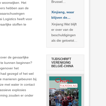
Brussel
 woonwijken. Het
voorgesteld als
ners hebben aan de
Xinjiang, waar
bewijs van
waarschuwingen
blijven de
economische
 Logistics heeft voor
bewijzen?
agressie. In
Xinjiang:Wat blijft
arlijke stoffen te
werkelijkheid
er over van de
verhult die
beschuldigingen
spectaculaire
als die getoetst
rekensom vooral
worden aan de
de industriële
feiten? Niet veel
achterstand die
over de gevaarlijke
TIJDSCHRIFT
… >> lees meer
n te kunnen beginnen?
VERENIGING
BELGIË-CHINA
egenover het
 had gezegd of het wel
re manieren gebeuren bij
ze met water in contact
assieve explosies
erming zouden er onder