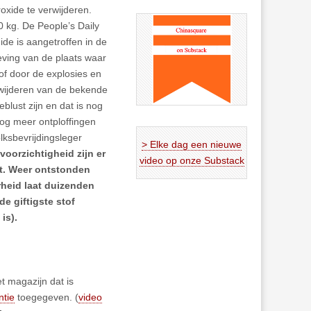
oxide te verwijderen.
0 kg. De People’s Daily
nide is aangetroffen in de
geving van de plaats waar
of door de explosies en
rwijderen van de bekende
eblust zijn en dat is nog
nog meer ontploffingen
lksbevrijdingsleger
> Elke dag een nieuwe
voorzichtigheid zijn er
video op onze Substack
st. Weer ontstonden
heid laat duizenden
e giftigste stof
is).
t magazijn dat is
ntie
toegegeven. (
video