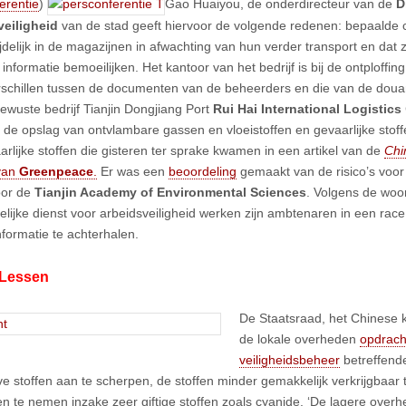
erentie
)
Gao Huaiyou, de onderdirecteur van de
D
veiligheid
van de stad geeft hiervoor de volgende redenen: bepaalde 
ijdelijk in de magazijnen in afwachting van hun verder transport en dat 
informatie bemoeilijken. Het kantoor van het bedrijf is bij de ontploffin
rschillen tussen de documenten van de beheerders en die van de dou
bewuste bedrijf Tianjin Dongjiang Port
Rui Hai International Logistics
 de opslag van ontvlambare gassen en vloeistoffen en gevaarlijke sto
aarlijke stoffen die gisteren ter sprake kwamen in een artikel van de
Chi
van
Greenpeace
.
Er was een
beoordeling
gemaakt van de risico’s voor 
oor de
Tianjin Academy of Environmental Sciences
. Volgens de woo
lijke dienst voor arbeidsveiligheid werken zijn ambtenaren in een rac
nformatie te achterhalen.
 Lessen
De Staatsraad, het Chinese 
de lokale overheden
opdrach
veiligheidsbeheer
betreffende
ve stoffen aan te scherpen, de stoffen minder gemakkelijk verkrijgbaar
en te nemen inzake zeer giftige stoffen zoals cyanide. ‘De lagere over