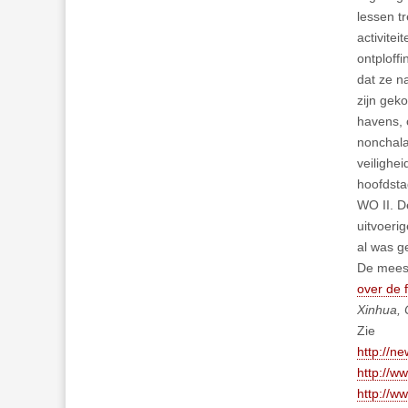
lessen t
activitei
ontploff
dat ze na
zijn gek
havens, 
nonchala
veilighe
hoofdsta
WO II. D
uitvoeri
al was g
De mee
over de f
Xinhua, 
Zie
http://n
http://w
http://w