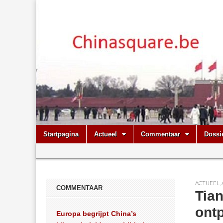
Chinasquare.
Skip
Main
Startpagina
Actueel
Commentaar
Dossi
to
menu
Sub
content
menu
ACTUEEL
,
COMMENTAAR
Tian
ontp
Europa begrijpt China’s