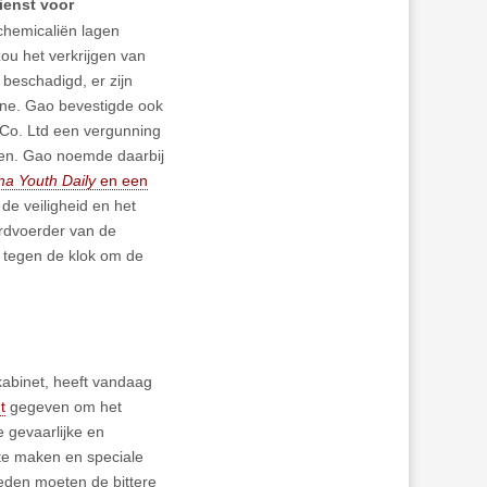
ienst voor
chemicaliën lagen
zou het verkrijgen van
g beschadigd, er zijn
ane. Gao bevestigde ook
Co. Ltd een vergunning
ffen. Gao noemde daarbij
na Youth Daily
en een
de veiligheid en het
rdvoerder van de
e tegen de klok om de
kabinet, heeft vandaag
t
gegeven om het
 gevaarlijke en
 te maken en speciale
heden moeten de bittere