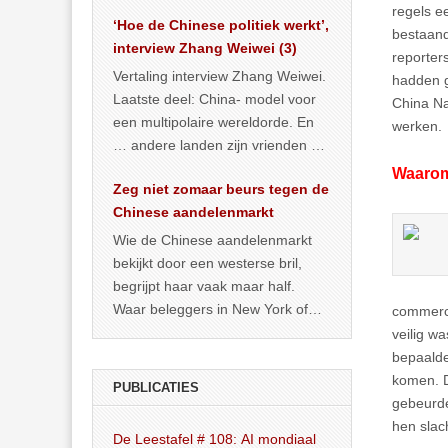
het land dan maar? ‘Dat
regels 
‘Hoe de Chinese politiek werkt’,
… >> lees meer
bestaand
interview Zhang Weiwei (3)
reporter
Vertaling interview Zhang Weiwei.
hadden g
Laatste deel: China- model voor
China Na
een multipolaire wereldorde. En
werken.
… andere landen zijn vrienden of
kunnen het worden.
Waarom
Zeg niet zomaar beurs tegen de
Chinese aandelenmarkt
Wie de Chinese aandelenmarkt
bekijkt door een westerse bril,
begrijpt haar vaak maar half.
Waar beleggers in New York of
commerc
Londen vooral kijken naar winst,
veilig w
… >> lees meer
bepaalde
komen. 
PUBLICATIES
gebeurde
hen slach
De Leestafel # 108: AI mondiaal