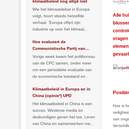
klimaatbeleid nog altijd niet
by
editor
Wie het klimaatdebat in Europa
Alle hu
volgt, hoort steeds hetzelfde
verhaal. ‘Europa offert zijn
blussen
industrie op voor het klimaat,
control
terwijl China onder het mom van
vragen
Hoe evalueert de
vergroening
… >> lees meer
element
Communistische Partij van
gevaarl
China de economische
Vorige week kwam het politbureau
toestand?
van de CPC samen, onder meer
om een periodieke evaluatie van
de economische toestand en
politiek te maken. We
Klimaatbeleid in Europa en in
publiceerden
… >> lees meer
Positie
China (opinie*) UPD
Het klimaatbeleid in China is een
Hoe is h
succes. Westerse media en
veilighe
deskundigen geven het toe. Leren
van onge
van China en samenwerken met
Verschil