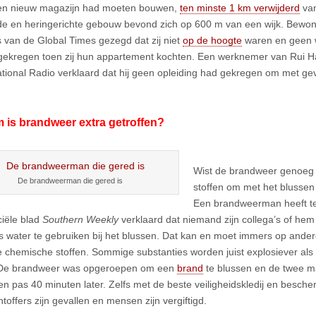
een nieuw magazijn had moeten bouwen,
ten minste 1 km verwijderd
van
e en heringerichte gebouw bevond zich op 600 m van een wijk. Bewo
s van de Global Times gezegd dat zij niet
op de hoogte
waren en geen 
ekregen toen zij hun appartement kochten. Een werknemer van Rui Hai
tional Radio verklaard dat hij geen opleiding had gekregen om met geva
 is brandweer extra getroffen?
Wist de brandweer genoeg 
De brandweerman die gered is
stoffen om met het blusse
Een brandweerman heeft t
iële blad
Southern Weekly
verklaard dat niemand zijn collega’s of hem
as water te gebruiken bij het blussen. Dat kan en moet immers op ande
 chemische stoffen. Sommige substanties worden juist explosiever als 
De brandweer was opgeroepen om een
brand
te blussen en de twee m
n pas 40 minuten later. Zelfs met de beste veiligheidskledij en besch
toffers zijn gevallen en mensen zijn vergiftigd.