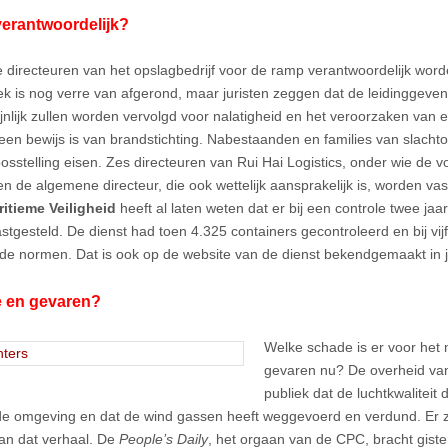
verantwoordelijk?
e directeuren van het opslagbedrijf voor de ramp verantwoordelijk wo
k is nog verre van afgerond, maar juristen zeggen dat de leidinggev
jnlijk zullen worden vervolgd voor nalatigheid en het veroorzaken van e
r een bewijs is van brandstichting. Nabestaanden en families van slacht
osstelling eisen. Zes directeuren van Rui Hai Logistics, onder wie de v
en de algemene directeur, die ook wettelijk aansprakelijk is, worden 
itieme Veiligheid
heeft al laten weten dat er bij een controle twee ja
stgesteld. De dienst had toen 4.325 containers gecontroleerd en bij vi
 de normen. Dat is ook op de website van de dienst bekendgemaakt in 
 en gevaren?
Welke schade is er voor het m
gevaren nu? De overheid van 
publiek dat de luchtkwaliteit 
de omgeving en dat de wind gassen heeft weggevoerd en verdund. Er zi
 aan dat verhaal. De
People’s Daily
, het orgaan van de CPC, bracht gist