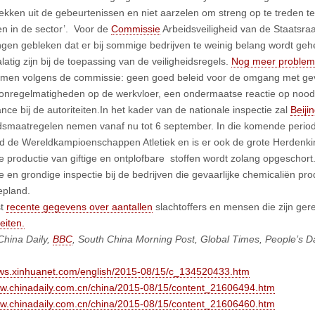
rekken uit de gebeurtenissen en niet aarzelen om streng op te treden teg
ten in de sector’. Voor de
Commissie
Arbeidsveiligheid van de Staatsraad
ingen gebleken dat er bij sommige bedrijven te weinig belang wordt geh
latig zijn bij de toepassing van de veiligheidsregels.
Nog meer proble
omen volgens de commissie: geen goed beleid voor de omgang met gevaa
onregelmatigheden op de werkvloer, een ondermaatse reactie op noodsi
nce bij de autoriteiten.In het kader van de nationale inspectie zal
Beiji
idsmaatregelen nemen vanaf nu tot 6 september. In die komende perio
d de Wereldkampioenschappen Atletiek en is er ook de grote Herdenki
e productie van giftige en ontplofbare stoffen wordt zolang opgeschor
ge en grondige inspectie bij de bedrijven die gevaarlijke chemicaliën pr
epland.
st
recente gegevens over aantallen
slachtoffers en mensen die zijn ger
eiten.
China Daily,
BBC
, South China Morning Post, Global Times, People’s Da
ews.xinhuanet.com/english/2015-08/15/c_134520433.htm
ww.chinadaily.com.cn/china/2015-08/15/content_21606494.htm
ww.chinadaily.com.cn/china/2015-08/15/content_21606460.htm