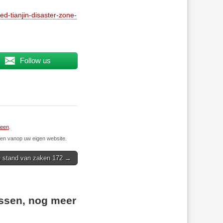
d-tianjin-disaster-zone-
Follow us
een
.
n vanop uw eigen website.
le stand van zaken 172 →
essen, nog meer