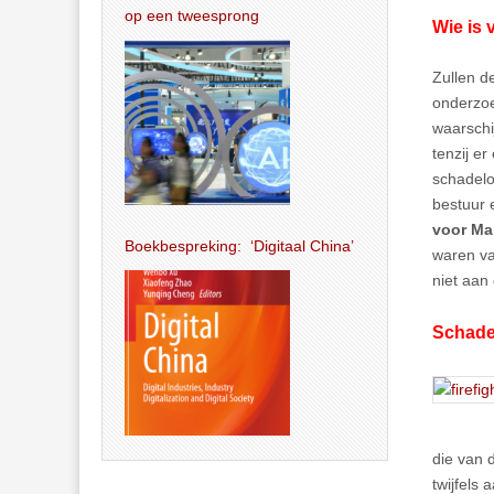
op een tweesprong
Wie is 
Zullen d
onderzoe
waarschi
tenzij e
schadelo
bestuur 
voor Mar
Boekbespreking: ‘Digitaal China’
waren va
niet aan
Schade
die van 
twijfels