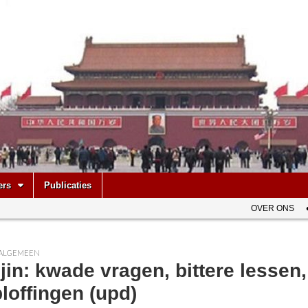
be
ers
Publicaties
OVER ONS
ALGEMEEN
jin: kwade vragen, bittere lessen
loffingen (upd)