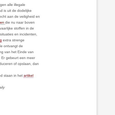
en alle illegale
 is uit de dodelijke
echt aan de veiligheid en
men
die nu naar boven
rlijke stoffen in de
tuaties en incidenten,
ng
extra strenge
de ontvangt de
ng van het Einde van
t. Er gebeurt een meer
oduceren of opslaan, dan
ed staan in het
artikel
ily