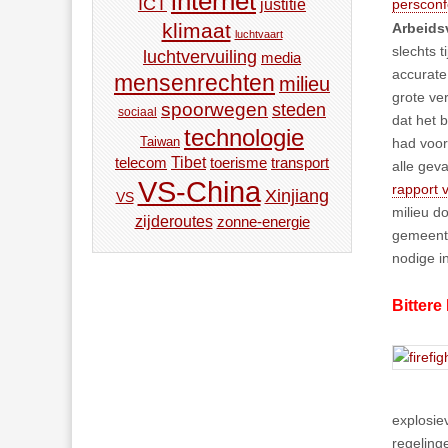
internet
ICT
justitie
persconf
klimaat
Arbeids
luchtvaart
slechts t
luchtvervuiling
media
accurate 
mensenrechten
milieu
grote ve
spoorwegen
steden
sociaal
dat het 
technologie
Taiwan
had voor
Tibet
toerisme
transport
telecom
alle gev
VS-China
rapport 
Xinjiang
VS
milieu d
zijderoutes
zonne-energie
gemeente
nodige i
Bittere
explosie
regeling