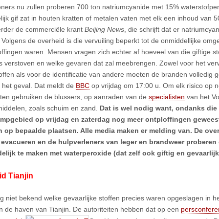
eners nu zullen proberen 700 ton natriumcyanide met 15% waterstofper
lijk gif zat in houten kratten of metalen vaten met elk een inhoud van 5
verder de commerciële krant
Beijing News
, die schrijft dat er natriumcya
g. Volgens de overheid is die vervuiling beperkt tot de onmiddellijke om
offingen waren. Mensen vragen zich echter af hoeveel van die giftige st
 is verstoven en welke gevaren dat zal meebrengen. Zowel voor het ve
toffen als voor de identificatie van andere moeten de branden volledig g
et het geval. Dat meldt de
BBC
op vrijdag om 17:00 u. Om elk risico op 
luiten gebruiken de blussers, op aanraden van de
specialisten
van het Vo
iddelen, zoals schuim en zand.
Dat is wel nodig want, ondanks die 
rampgebied op vrijdag en zaterdag nog meer ontploffingen gewee
 op bepaalde plaatsen. Alle media maken er melding van. De over
evacueren en de hulpverleners van leger en brandweer proberen d
lijk te maken met waterperoxide (dat zelf ook giftig en gevaarlijk 
d Tianjin
og niet bekend welke gevaarlijke stoffen precies waren opgeslagen in he
 in de haven van Tianjin. De autoriteiten hebben dat op een
persconfere