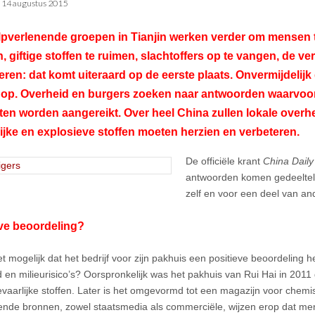
•
14 augustus 2015
lpverlenende groepen in Tianjin werken verder om mensen t
, giftige stoffen te ruimen, slachtoffers op te vangen, de ver
eren: dat komt uiteraard op de eerste plaats. Onvermijdelijk 
 op. Overheid en burgers zoeken naar antwoorden waarvoor
en worden aangereikt. Over heel China zullen lokale overh
ijke en explosieve stoffen moeten herzien en verbeteren.
De officiële krant
China Daily
antwoorden komen gedeelteli
zelf en voor een deel van an
ve beoordeling?
et mogelijk dat het bedrijf voor zijn pakhuis een positieve beoordeling 
id en milieurisico’s? Oorspronkelijk was het pakhuis van Rui Hai in 20
vaarlijke stoffen. Later is het omgevormd tot een magazijn voor chemis
lende bronnen, zowel staatsmedia als commerciële, wijzen erop dat m