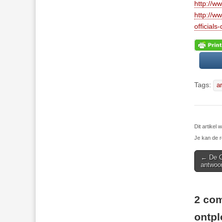
http://w
http://w
officials
Tags:
a
Dit artikel
Je kan de r
Post
← De Ch
antwoor
navigat
2 com
ontpl