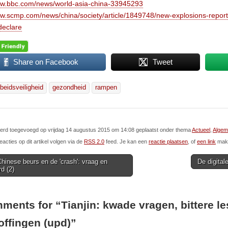
ww.bbc.com/news/world-asia-china-33945293
ww.scmp.com/news/china/society/article/1849748/new-explosions-reporte
-declare
Share on Facebook
Tweet
rbeidsveiligheid
gezondheid
rampen
 werd toegevoegd op vrijdag 14 augustus 2015 om 14:08 geplaatst onder thema
Actueel
,
Algem
eacties op dit artikel volgen via de
RSS 2.0
feed. Je kan een
reactie plaatsen
, of
een link
make
inese beurs en de 'crash': vraag en
De digita
d (2)
ion
ments for “
Tianjin: kwade vragen, bittere l
offingen (upd)
”