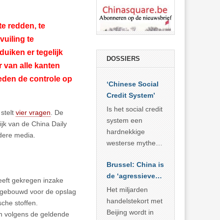
e redden, te
vuiling te
duiken er tegelijk
DOSSIERS
 van alle kanten
eden de controle op
‘Chinese Social
Credit System’
Is het social credit
stelt
vier vragen
. De
system een
jk van de China Daily
hardnekkige
dere media.
westerse mythe of
de dagelijkse
Brussel: China is
realiteit in China?
de ‘agressieve
heeft gekregen inzake
schuldige’
Het miljarden
11 gebouwd voor de opslag
handelstekort met
che stoffen.
Beijing wordt in
en volgens de geldende