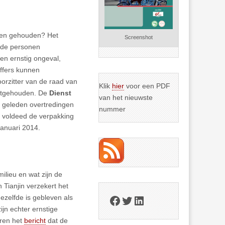
rden gehouden? Het
Screenshot
ende personen
en ernstig ongeval,
offers kunnen
oorzitter van de raad van
Klik
hier
voor een PDF
vastgehouden. De
Dienst
van het nieuwste
ar geleden overtredingen
nummer
jf voldeed de verpakking
januari 2014.
ilieu en wat zijn de
Tianjin verzekert het
Facebook
Twitter
LinkedIn
dezelfde is gebleven als
jn echter ernstige
eren het
bericht
dat de