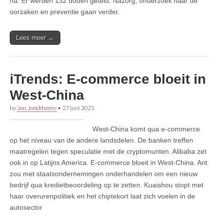
na. Er werden 132 doden geteld. Nazorg, onderzoek naar de
oorzaken en preventie gaan verder.
Lees meer →
iTrends: E-commerce bloeit in
West-China
by
Jan Jonckheere
•
27 juni 2021
West-China komt qua e-commerce
op het niveau van de andere landsdelen. De banken treffen
maatregelen tegen speculatie met de cryptomunten. Alibaba zet
ook in op Latijns America. E-commerce bloeit in West-China. Ant
zou met staatsondernemingen onderhandelen om een nieuw
bedrijf qua kredietbeoordeling op te zetten. Kuaishou stopt met
haar overurenpolitiek en het chiptekort laat zich voelen in de
autosector