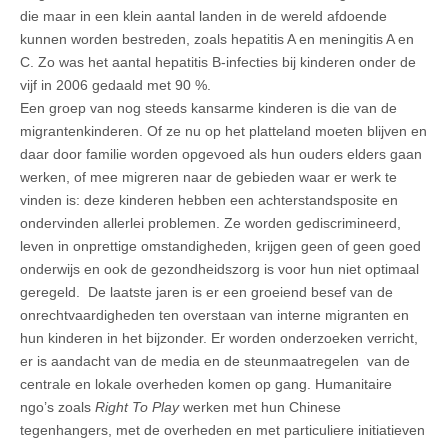
die maar in een klein aantal landen in de wereld afdoende
kunnen worden bestreden, zoals hepatitis A en meningitis A en
C. Zo was het aantal hepatitis B-infecties bij kinderen onder de
vijf in 2006 gedaald met 90 %.
Een groep van nog steeds kansarme kinderen is die van de
migrantenkinderen. Of ze nu op het platteland moeten blijven en
daar door familie worden opgevoed als hun ouders elders gaan
werken, of mee migreren naar de gebieden waar er werk te
vinden is: deze kinderen hebben een achterstandsposite en
ondervinden allerlei problemen. Ze worden gediscrimineerd,
leven in onprettige omstandigheden, krijgen geen of geen goed
onderwijs en ook de gezondheidszorg is voor hun niet optimaal
geregeld. De laatste jaren is er een groeiend besef van de
onrechtvaardigheden ten overstaan van interne migranten en
hun kinderen in het bijzonder. Er worden onderzoeken verricht,
er is aandacht van de media en de steunmaatregelen van de
centrale en lokale overheden komen op gang. Humanitaire
ngo’s zoals
Right To Play
werken met hun Chinese
tegenhangers, met de overheden en met particuliere initiatieven