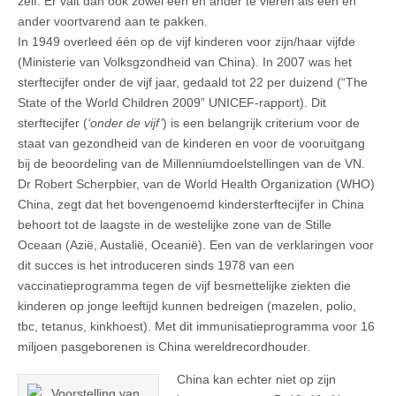
zelf. Er valt dan ook zowel een en ander te vieren als een en
ander voortvarend aan te pakken.
In 1949 overleed één op de vijf kinderen voor zijn/haar vijfde
(Ministerie van Volksgzondheid van China). In 2007 was het
sterftecijfer onder de vijf jaar, gedaald tot 22 per duizend (“The
State of the World Children 2009” UNICEF-rapport). Dit
sterftecijfer (
‘onder de vijf’
) is een belangrijk criterium voor de
staat van gezondheid van de kinderen en voor de vooruitgang
bij de beoordeling van de Millenniumdoelstellingen van de VN.
Dr Robert Scherpbier, van de World Health Organization (WHO)
China, zegt dat het bovengenoemd kindersterftecijfer in China
behoort tot de laagste in de westelijke zone van de Stille
Oceaan (Azië, Austalië, Oceanië). Een van de verklaringen voor
dit succes is het introduceren sinds 1978 van een
vaccinatieprogramma tegen de vijf besmettelijke ziekten die
kinderen op jonge leeftijd kunnen bedreigen (mazelen, polio,
tbc, tetanus, kinkhoest). Met dit immunisatieprogramma voor 16
miljoen pasgeborenen is China wereldrecordhouder.
China kan echter niet op zijn