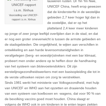
lauweren rusten. Dr Yin Yin Nwe,
UNICEF China, heeft erop gewezen
dat de kindersterfte in de westelijke
Voorstelling van UNICEF-
gebieden 2,7 keer hoger ligt dan in
rapport i.s.m. Xinhua
de oostelijke, dat er op het
platteland 2,4 keer meer kinderen
op jonge of zeer jonge leeftijd overlijden dan in de stad, en dat
er nog een groter onevenwicht is tussen de armste gebieden en
de stadsgebieden. Die ongelijkheid, te wijten aan verschillen in
ontwikkeling en aan harde levensomstanidgheden in
verafgelegen (berg- en woestijn)streken met een bar klimaat,
probeert men onder andere op te heffen door de handhaving
van het systeem van
blotevoetendokters
. Dit zijn
eerstelijnsgezondheidswerkers met een basisopleiding die tot in
de verste uithoeken reizen om zorg te verstrekken.
Sinds 1981 werkt het ministerie van Volksgezondheid, met hulp
van UNICEF en WHO aan het opzetten en draaiende houden
van een systeem van koelboxen en -wagens, dat voor 90 % van
de bevolking vaccins goed moet houden. China slaagt er
volgens de WHO ook in om kinderen in te enten tegen ziekten