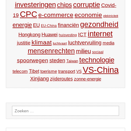
investeringen
corruptie
chips
Covid-
CPC
e-commerce
economie
19
elektriciteit
gezondheid
energie
financiën
EU
EU-China
internet
ICT
Hongkong
Huawei
huisvesting
klimaat
luchtvervuiling
justitie
media
luchtvaart
mensenrechten
milieu
sociaal
technologie
spoorwegen
steden
Taiwan
VS-China
Tibet
toerisme
transport
telecom
VS
Xinjiang
zijderoutes
zonne-energie
Zoeken
naar: