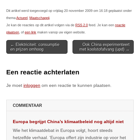
Dit artikel werd toegevoegd op vrijdag 20 november 2009 om 16:18 geplaatst onder
thema
Actueel
,
Maatschappij
.
Je kan de reacties op dit artikel volgen via de
RSS 2.0
feed. Je kan een
reactie
plaatsen
, of
een link
maken vanop uw eigen website.
Post
← Elektriciteit: consumptie
Ook China experimenteert
en prijzen omhoog
met koolstofafvang (upd) →
navigation
Een reactie achterlaten
Je moet
inloggen
om een reactie te kunnen plaatsen.
COMMENTAAR
Europa begrijpt China’s klimaatbeleid nog altijd niet
Wie het klimaatdebat in Europa volgt, hoort steeds
hetzelfde verhaal. ‘Europa offert zijn industrie op voor het