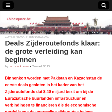
Chinasquare.be
COMMENTAAR
,
INTERNATIONAAL
Deals Zijderoutefonds klaar:
de grote verleiding kan
beginnen
by
Jan Jonckheere
•
2 maart 2015
Binnenkort worden met Pakistan en Kazachstan de
eerste deals gesloten in het kader van het
Zijderoutefonds dat $ 40 miljard bezit om bij de
Euraziatische buurlanden infrastructuur en
verbindingen te financieren die de economische
gordel langs de voormalige zijderoutes helpen