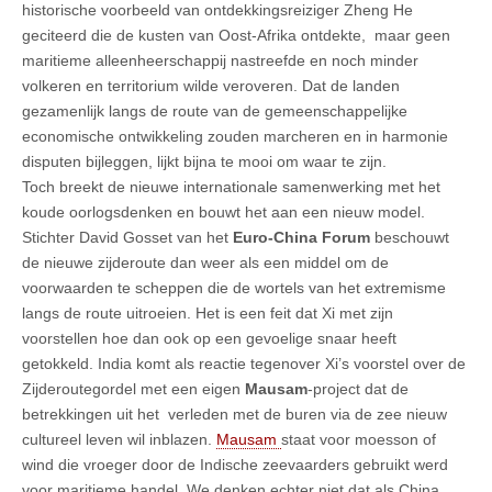
historische voorbeeld van ontdekkingsreiziger Zheng He
geciteerd die de kusten van Oost-Afrika ontdekte, maar geen
maritieme alleenheerschappij nastreefde en noch minder
volkeren en territorium wilde veroveren. Dat de landen
gezamenlijk langs de route van de gemeenschappelijke
economische ontwikkeling zouden marcheren en in harmonie
disputen bijleggen, lijkt bijna te mooi om waar te zijn.
Toch breekt de nieuwe internationale samenwerking met het
koude oorlogsdenken en bouwt het aan een nieuw model.
Stichter David Gosset van het
Euro-China Forum
beschouwt
de nieuwe zijderoute dan weer als een middel om de
voorwaarden te scheppen die de wortels van het extremisme
langs de route uitroeien. Het is een feit dat Xi met zijn
voorstellen hoe dan ook op een gevoelige snaar heeft
getokkeld. India komt als reactie tegenover Xi’s voorstel over de
Zijderoutegordel met een eigen
Mausam
-project dat de
betrekkingen uit het verleden met de buren via de zee nieuw
cultureel leven wil inblazen.
Mausam
staat voor moesson of
wind die vroeger door de Indische zeevaarders gebruikt werd
voor maritieme handel. We denken echter niet dat als China