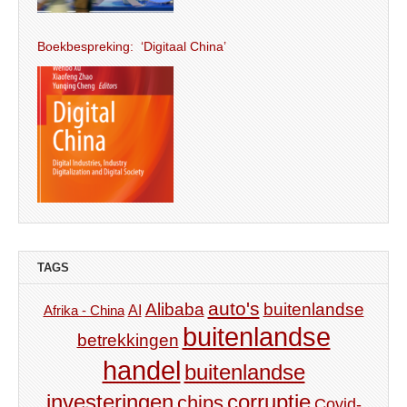
Boekbespreking: ‘Digitaal China’
TAGS
auto's
Alibaba
buitenlandse
AI
Afrika - China
buitenlandse
betrekkingen
handel
buitenlandse
investeringen
corruptie
chips
Covid-