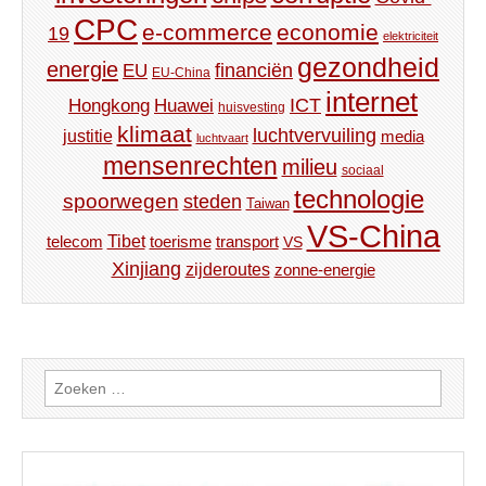
CPC
e-commerce
economie
19
elektriciteit
gezondheid
energie
financiën
EU
EU-China
internet
ICT
Hongkong
Huawei
huisvesting
klimaat
luchtvervuiling
justitie
media
luchtvaart
mensenrechten
milieu
sociaal
technologie
spoorwegen
steden
Taiwan
VS-China
Tibet
toerisme
transport
telecom
VS
Xinjiang
zijderoutes
zonne-energie
Zoeken
naar: