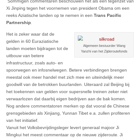
Sommigen commentaren beschouwen het als een tegenzet van
Xi Jinping tegen het voornemen van president Obama om een
reeks Aziatische landen op te nemen in een
Trans Pacific
Partnership
.
Het is zeker waar dat de
gelden in 60 Euraziatische
Algemeen bestuurder Wang
landen moeten bijdragen tot de
Yanzhi van het Zijderoutefonds
uitbouw van betere
infrastructuur, zoals auto- en
spoorwegen en infosnelwegen. Betere verbindingen brengen
meestal ook meer handel met zich mee en uiteindelijk meer
goodwill van de betrokken buurlanden. Uiteraard zal Beijing bij
het toekennen van gelden voor supersnelle treinen zeker niet
verwaarlozen dat daarbij eigen bedrijven aan de bak komen.
Nog andere commentatoren merken op dat vooral de Chinese
grensgebieden als Xinjiang, Yunnan Tibet e.a. zullen profiteren
van het initiatief.
Vanuit het Volksbevrijdingsleger levert generaal majoor Ji
Mingkui het meest commentaar op de nieuwe zijderoute. Ji