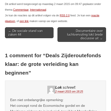
Dit artikel werd toegevoegd op maandag 2 maart 2015 om 09:47 geplaatst onder
thema
Commentaar
,
Internationaal
.
Je kan de reacties op dit artikel volgen via de
RSS 2.0
feed. Je kan een
reactie
plaatsen
, of
een link
maken vanop uw eigen website.
Post
← De sociale stand van
Documentaire over
zaken 44
luchtvervuiling lokt brede
navigation
discussie uit →
1 comment for “
Deals Zijderoutefonds
klaar: de grote verleiding kan
beginnen
”
Lok
schreef:
2 maart 2015 om 18:25
Een niet onbelangrijke opmerking:
Het concept rond de Economische gordel en de