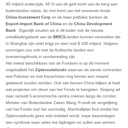
40 miljard anderzijds. 65 % van dit geld komt van de berg aan
buitenlandse valuta, de rest komt van het soeverein fonds
China Investment Corp
en de twee politieke banken de
Export-Import Bank of China
en de
China Development
Bank
. Eigenlijk zouden we in dit kader ook de nieuwe
ontwikkelingsbank van de
BRICS
-landen kunnen vermelden die
in Shanghai zijn zetel krijgt en start met $ 100 miljard. Volgens
sommigen zou ook met de Arabische landen een
investeringsfonds in voorbereiding zijn.
Het meest beschikbare van de Fondsen is op dit moment
ongetwijfeld het
Zijderoutefonds
waarvan de eerste contracten
met Pakistan en met Kazachstan nog binnen een maand
getekend zouden worden. Ook van binnen China blijken al heel
wat projecten om steun van het Fonds te hengelen. Xinjiang wil
naar verluidt 5 economische centra creëren langs de corridor.
Minister van Buitenlandse Zaken Wang Yi vindt de vergelijking
van het Fonds met het voormalig Marshallplan fout omdat het
Zijderoutefonds geen solo-initiatief wordt, maar daarentegen
een symfonie waar velen toe bijdragen en zullen aan winnen.