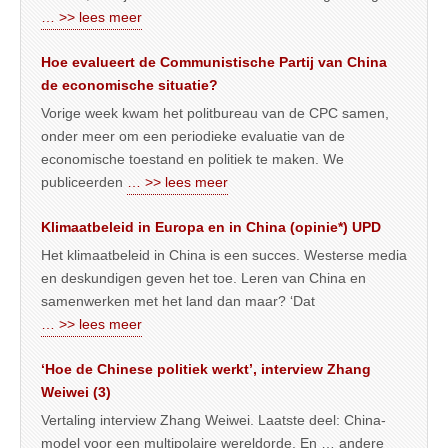
… >> lees meer
Hoe evalueert de Communistische Partij van China
de economische situatie?
Vorige week kwam het politbureau van de CPC samen,
onder meer om een periodieke evaluatie van de
economische toestand en politiek te maken. We
publiceerden
… >> lees meer
Klimaatbeleid in Europa en in China (opinie*) UPD
Het klimaatbeleid in China is een succes. Westerse media
en deskundigen geven het toe. Leren van China en
samenwerken met het land dan maar? ‘Dat
… >> lees meer
‘Hoe de Chinese politiek werkt’, interview Zhang
Weiwei (3)
Vertaling interview Zhang Weiwei. Laatste deel: China-
model voor een multipolaire wereldorde. En … andere