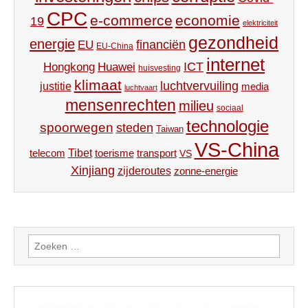
CPC
e-commerce
economie
19
elektriciteit
gezondheid
energie
financiën
EU
EU-China
internet
ICT
Hongkong
Huawei
huisvesting
klimaat
luchtvervuiling
justitie
media
luchtvaart
mensenrechten
milieu
sociaal
technologie
spoorwegen
steden
Taiwan
VS-China
Tibet
toerisme
transport
telecom
VS
Xinjiang
zijderoutes
zonne-energie
Zoeken
naar: