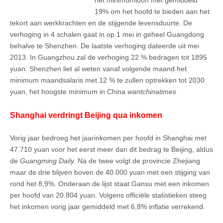
het minimumloon met gemiddeld
19% om het hoofd te bieden aan het
tekort aan werkkrachten en de stijgende levensduurte. De
verhoging in 4 schalen gaat in op 1 mei in geheel Guangdong
behalve te Shenzhen. De laatste verhoging dateerde uit mei
2013. In Guangzhou zal de verhoging 22 % bedragen tot 1895
yuan. Shenzhen liet al weten vanaf volgende maand het
minimum maandsalaris met 12 % te zullen optrekken tot 2030
yuan, het hoogste minimum in China
wantchinatimes
Shanghai verdringt Beijing qua inkomen
Vorig jaar bedroeg het jaarinkomen per hoofd in Shanghai met
47.710 yuan voor het eerst meer dan dit bedrag te Beijing, aldus
de
Guangming Daily.
Na de twee volgt de provincie Zhejiang
maar de drie blijven boven de 40.000 yuan met een stijging van
rond het 8,9%. Onderaan de lijst staat Gansu met een inkomen
per hoofd van 20.804 yuan. Volgens officiële statistieken steeg
het inkomen vorig jaar gemiddeld met 6,8% inflatie verrekend.