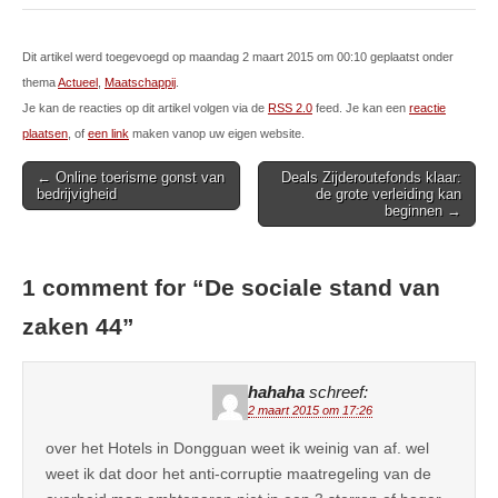
Dit artikel werd toegevoegd op maandag 2 maart 2015 om 00:10 geplaatst onder
thema
Actueel
,
Maatschappij
.
Je kan de reacties op dit artikel volgen via de
RSS 2.0
feed. Je kan een
reactie
plaatsen
, of
een link
maken vanop uw eigen website.
Post
← Online toerisme gonst van
Deals Zijderoutefonds klaar:
bedrijvigheid
de grote verleiding kan
navigation
beginnen →
1 comment for “
De sociale stand van
zaken 44
”
hahaha
schreef:
2 maart 2015 om 17:26
over het Hotels in Dongguan weet ik weinig van af. wel
weet ik dat door het anti-corruptie maatregeling van de