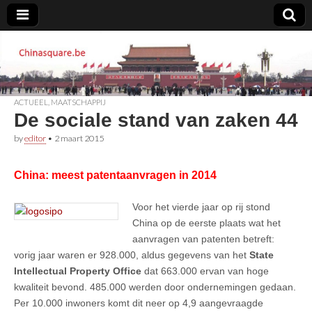
Chinasquare.be
ACTUEEL
,
MAATSCHAPPIJ
De sociale stand van zaken 44
by
editor
•
2 maart 2015
China: meest patentaanvragen in 2014
Voor het vierde jaar op rij stond
China op de eerste plaats wat het
aanvragen van patenten betreft:
vorig jaar waren er 928.000, aldus gegevens van het
State
Intellectual Property Office
dat 663.000 ervan van hoge
kwaliteit bevond. 485.000 werden door ondernemingen gedaan.
Per 10.000 inwoners komt dit neer op 4,9 aangevraagde