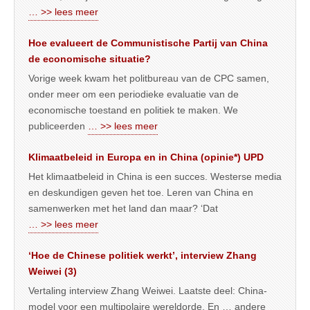
… >> lees meer
Hoe evalueert de Communistische Partij van China
de economische situatie?
Vorige week kwam het politbureau van de CPC samen,
onder meer om een periodieke evaluatie van de
economische toestand en politiek te maken. We
publiceerden
… >> lees meer
Klimaatbeleid in Europa en in China (opinie*) UPD
Het klimaatbeleid in China is een succes. Westerse media
en deskundigen geven het toe. Leren van China en
samenwerken met het land dan maar? ‘Dat
… >> lees meer
‘Hoe de Chinese politiek werkt’, interview Zhang
Weiwei (3)
Vertaling interview Zhang Weiwei. Laatste deel: China-
model voor een multipolaire wereldorde. En … andere