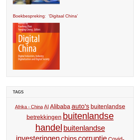
Boekbespreking: ‘Digitaal China’
TAGS
auto's
Alibaba
buitenlandse
AI
Afrika - China
buitenlandse
betrekkingen
handel
buitenlandse
investeringen
corruptie
chips
Covid-