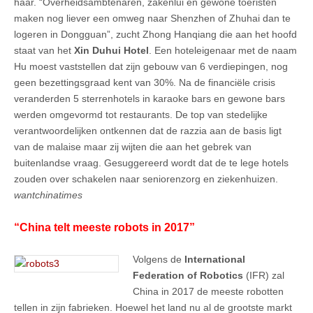
haar. “Overheidsambtenaren, zakenlui en gewone toeristen
maken nog liever een omweg naar Shenzhen of Zhuhai dan te
logeren in Dongguan”, zucht Zhong Hanqiang die aan het hoofd
staat van het
Xin Duhui Hotel
. Een hoteleigenaar met de naam
Hu moest vaststellen dat zijn gebouw van 6 verdiepingen, nog
geen bezettingsgraad kent van 30%. Na de financiële crisis
veranderden 5 sterrenhotels in karaoke bars en gewone bars
werden omgevormd tot restaurants. De top van stedelijke
verantwoordelijken ontkennen dat de razzia aan de basis ligt
van de malaise maar zij wijten die aan het gebrek van
buitenlandse vraag. Gesuggereerd wordt dat de te lege hotels
zouden over schakelen naar seniorenzorg en ziekenhuizen.
wantchinatimes
“China telt meeste robots in 2017”
Volgens de
International
Federation of Robotics
(IFR) zal
China in 2017 de meeste robotten
tellen in zijn fabrieken. Hoewel het land nu al de grootste markt