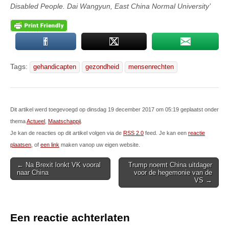
Disabled People. Dai Wangyun, East China Normal University’
Tags:
gehandicapten
gezondheid
mensenrechten
Dit artikel werd toegevoegd op dinsdag 19 december 2017 om 05:19 geplaatst onder
thema
Actueel
,
Maatschappij
.
Je kan de reacties op dit artikel volgen via de
RSS 2.0
feed. Je kan een
reactie
plaatsen
, of
een link
maken vanop uw eigen website.
Post
← Na Brexit lonkt VK vooral
Trump noemt China uitdager
naar China
voor de hegemonie van de
navigation
VS →
Een reactie achterlaten