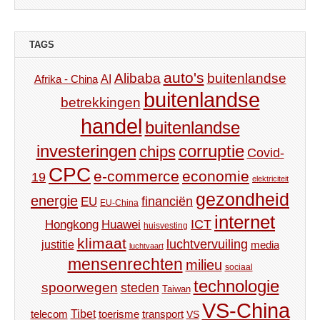
TAGS
auto's
Alibaba
buitenlandse
AI
Afrika - China
buitenlandse
betrekkingen
handel
buitenlandse
investeringen
corruptie
chips
Covid-
CPC
e-commerce
economie
19
elektriciteit
gezondheid
energie
financiën
EU
EU-China
internet
ICT
Hongkong
Huawei
huisvesting
klimaat
luchtvervuiling
justitie
media
luchtvaart
mensenrechten
milieu
sociaal
technologie
spoorwegen
steden
Taiwan
VS-China
Tibet
toerisme
transport
telecom
VS