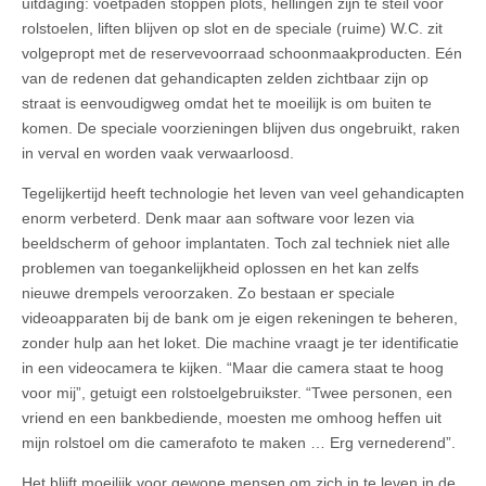
uitdaging: voetpaden stoppen plots, hellingen zijn te steil voor
rolstoelen, liften blijven op slot en de speciale (ruime) W.C. zit
volgepropt met de reservevoorraad schoonmaakproducten. Eén
van de redenen dat gehandicapten zelden zichtbaar zijn op
straat is eenvoudigweg omdat het te moeilijk is om buiten te
komen. De speciale voorzieningen blijven dus ongebruikt, raken
in verval en worden vaak verwaarloosd.
Tegelijkertijd heeft technologie het leven van veel gehandicapten
enorm verbeterd. Denk maar aan software voor lezen via
beeldscherm of gehoor implantaten. Toch zal techniek niet alle
problemen van toegankelijkheid oplossen en het kan zelfs
nieuwe drempels veroorzaken. Zo bestaan er speciale
videoapparaten bij de bank om je eigen rekeningen te beheren,
zonder hulp aan het loket. Die machine vraagt je ter identificatie
in een videocamera te kijken. “Maar die camera staat te hoog
voor mij”, getuigt een rolstoelgebruikster. “Twee personen, een
vriend en een bankbediende, moesten me omhoog heffen uit
mijn rolstoel om die camerafoto te maken … Erg vernederend”.
Het blijft moeilijk voor gewone mensen om zich in te leven in de