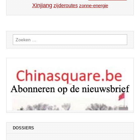
Xinjiang
zijderoutes
zonne-energie
Zoeken
naar:
DOSSIERS