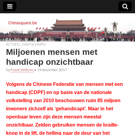
Chinasquare.be
ACTUEEL
,
MAATSCHAPPIJ
Miljoenen mensen met
handicap onzichtbaar
by
Frank Willems
•
19 december 2017
Volgens de Chinese Federatie van mensen met een
handicap (CDPF) en op basis van de nationale
volkstelling van 2010 beschouwen ruim 85 miljoen
inwoners zichzelf als ‘gehandicapt’. Maar in het
openbaar leven zijn deze mensen meestal
onzichtbaar. Zelden gebruiken mensen de braille-
knop in de lift, de helling naar de deur van het