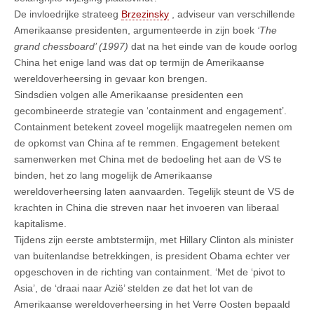
De invloedrijke strateeg
Brzezinsky
, adviseur van verschillende
Amerikaanse presidenten, argumenteerde in zijn boek
‘The
grand chessboard’ (1997)
dat na het einde van de koude oorlog
China het enige land was dat op termijn de Amerikaanse
wereldoverheersing in gevaar kon brengen.
Sindsdien volgen alle Amerikaanse presidenten een
gecombineerde strategie van ‘containment and engagement’.
Containment betekent zoveel mogelijk maatregelen nemen om
de opkomst van China af te remmen. Engagement betekent
samenwerken met China met de bedoeling het aan de VS te
binden, het zo lang mogelijk de Amerikaanse
wereldoverheersing laten aanvaarden. Tegelijk steunt de VS de
krachten in China die streven naar het invoeren van liberaal
kapitalisme.
Tijdens zijn eerste ambtstermijn, met Hillary Clinton als minister
van buitenlandse betrekkingen, is president Obama echter ver
opgeschoven in de richting van containment. ‘Met de ‘pivot to
Asia’, de ‘draai naar Azië’ stelden ze dat het lot van de
Amerikaanse wereldoverheersing in het Verre Oosten bepaald