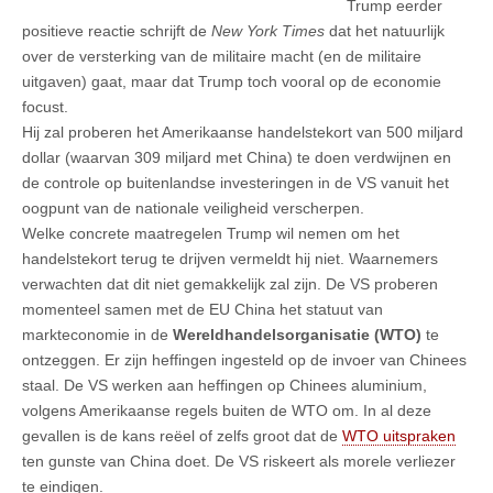
Trump eerder
positieve reactie schrijft de
New York Times
dat het natuurlijk
over de versterking van de militaire macht (en de militaire
uitgaven) gaat, maar dat Trump toch vooral op de economie
focust.
Hij zal proberen het Amerikaanse handelstekort van 500 miljard
dollar (waarvan 309 miljard met China) te doen verdwijnen en
de controle op buitenlandse investeringen in de VS vanuit het
oogpunt van de nationale veiligheid verscherpen.
Welke concrete maatregelen Trump wil nemen om het
handelstekort terug te drijven vermeldt hij niet. Waarnemers
verwachten dat dit niet gemakkelijk zal zijn. De VS proberen
momenteel samen met de EU China het statuut van
markteconomie in de
Wereldhandelsorganisatie (WTO)
te
ontzeggen. Er zijn heffingen ingesteld op de invoer van Chinees
staal. De VS werken aan heffingen op Chinees aluminium,
volgens Amerikaanse regels buiten de WTO om. In al deze
gevallen is de kans reëel of zelfs groot dat de
WTO uitspraken
ten gunste van China doet. De VS riskeert als morele verliezer
te eindigen.