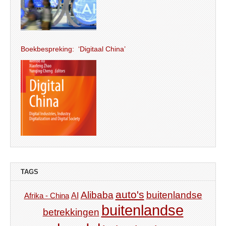
Boekbespreking: ‘Digitaal China’
TAGS
auto's
Alibaba
buitenlandse
AI
Afrika - China
buitenlandse
betrekkingen