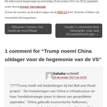
Dit artikel werd toegevoegd op woensdag 20 december 2017 om 05:51 geplaatst
onder thema
Actueel
,
Internationaal
.
Je kan de reacties op dit artikel volgen via de
RSS 2.0
feed. Reacties of linken zijn
momenteel niet toegestaan.
Post
← Miljoenen mensen met
Handel in uitstootrechten
handicap onzichtbaar
belangrijke stap naar
navigation
klimaatdoelstellingen →
1 comment for “
Trump noemt China
uitdager voor de hegemonie van de VS
”
hahaha
schreef:
20 december 2017 om 16:43
????Trump heeft ook bedenkingen bij het Belt and Road
project. ‘ De investeringen van China in infrastructuur en
haar handelsstrategie staan in dienst van geopolitieke
aspiraties’. ‘China gebruikt economische hefbomen,