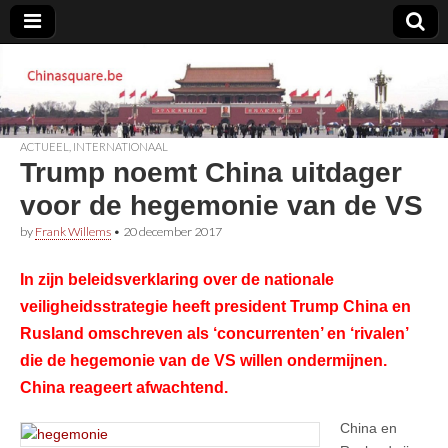
Chinasquare.be
ACTUEEL
,
INTERNATIONAAL
Trump noemt China uitdager
voor de hegemonie van de VS
by
Frank Willems
•
20 december 2017
In zijn beleidsverklaring over de nationale
veiligheidsstrategie heeft president Trump China en
Rusland omschreven als ‘concurrenten’ en ‘rivalen’
die de hegemonie van de VS willen ondermijnen.
China reageert afwachtend.
China en