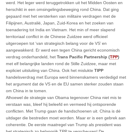
werd. Het leger werd teruggetrokken uit het Midden Oosten en
herschikt in een omsingelingsbeweging rond China. Dat ging
gepaard met het versterken van militaire verdragen met de
Filipijnen, Australië, Japan, Zuid-Korea en het zoeken van
toenadering tot India en Vietnam. Het min of meer slapend
territoriaal conflict in de Chinese Zuidzee werd officieel
uitgeroepen tot ‘van strategisch belang voor de VS’ en
aangewakkerd. Er werd een tegen China gericht economisch
verdrag onderhandeld, het
Trans Pacific Partnership (
TPP
)
met elf belangrijke landen rond de Stille Zuidzee, maar met
expliciet uitsluiting van China. Ook het mislukte
TIPP
handelsverdrag met Europa werd binnenskamers verdedigd met
het argument dat de VS en de EU samen sterker zouden staan
om China in te tomen.
Alhoewel de strategie van Obama tegenover China niet mis te
verstaan was, bleef hij beleefd en vermeed hij ontsporende
conflicten. Met Trump gaan de handschoenen uit. China is dé
uitdager die bestreden moet worden. Maar er is een gebrek aan
coherentie. De eerste maatregel van Trump als president was
het strategisch zo belangrijk TPP te verscheuren! De