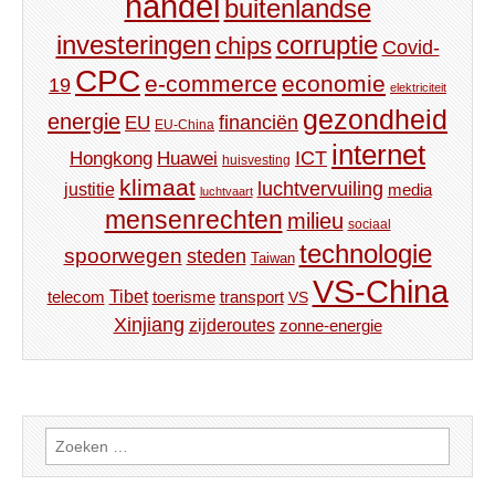
handel
buitenlandse
investeringen
corruptie
chips
Covid-
CPC
e-commerce
economie
19
elektriciteit
gezondheid
energie
financiën
EU
EU-China
internet
ICT
Hongkong
Huawei
huisvesting
klimaat
luchtvervuiling
justitie
media
luchtvaart
mensenrechten
milieu
sociaal
technologie
spoorwegen
steden
Taiwan
VS-China
Tibet
toerisme
transport
telecom
VS
Xinjiang
zijderoutes
zonne-energie
Zoeken
naar: